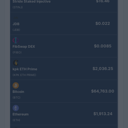
$16.46
Stride Staked Injective
(STINJ)
$0.022
JDB
(JDB)
$0.0085
FibSwap DEX
(FIBO)
$2,036.25
kpk ETH Prime
(KPK ETH PRIME)
$64,763.00
Bitcoin
(BTC)
$1,913.24
Ethereum
(ETH)