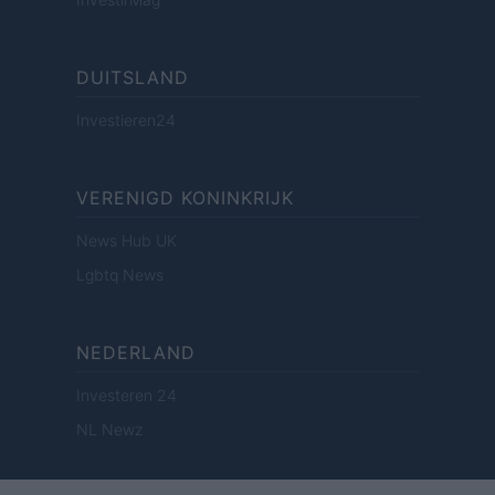
DUITSLAND
Investieren24
VERENIGD KONINKRIJK
News Hub UK
Lgbtq News
NEDERLAND
Investeren 24
NL Newz