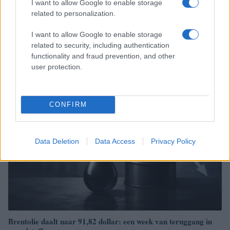
I want to allow Google to enable storage
related to personalization.
I want to allow Google to enable storage
Brentolie daalt naar 88.9 dollar: grondstoffen onder druk
related to security, including authentication
functionality and fraud prevention, and other
Sanne De Vries · 6 aug 2026
user protection.
NEWS
CONFIRM
Data Deletion
Data Access
Privacy Policy
Brentolie daalt naar 91,82 dollar: een week van teruggang in