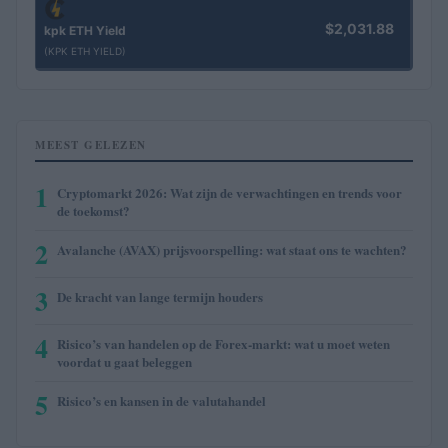
$2,031.88
kpk ETH Yield
(KPK ETH YIELD)
MEEST GELEZEN
1
Cryptomarkt 2026: Wat zijn de verwachtingen en trends voor
de toekomst?
2
Avalanche (AVAX) prijsvoorspelling: wat staat ons te wachten?
3
De kracht van lange termijn houders
4
Risico’s van handelen op de Forex-markt: wat u moet weten
voordat u gaat beleggen
5
Risico’s en kansen in de valutahandel