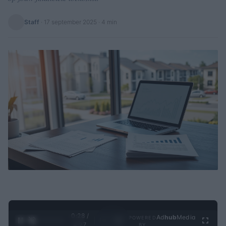
Staff
·
17 september 2025
· 4 min
0:29 /
Ad
hub
Media
POWERED
1
/
4
4:27
BY