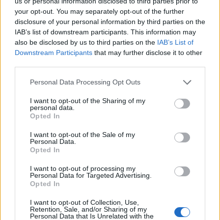
us or personal information disclosed to third parties prior to
your opt-out. You may separately opt-out of the further
disclosure of your personal information by third parties on the
IAB’s list of downstream participants. This information may
also be disclosed by us to third parties on the
IAB’s List of
Downstream Participants
that may further disclose it to other
third parties.
Please note that this website/app uses one or more Google
Personal Data Processing Opt Outs
services and may gather and store information including but
not limited to your visit or usage behaviour. You may click to
I want to opt-out of the Sharing of my
personal data.
grant or deny consent to Google and its third-party tags to
Opted In
use your data for below specified purposes in below Google
consent section.
I want to opt-out of the Sale of my
Verder lezen
Personal Data.
Opted In
NEWS
I want to opt-out of processing my
Personal Data for Targeted Advertising.
Opted In
I want to opt-out of Collection, Use,
Retention, Sale, and/or Sharing of my
Personal Data that Is Unrelated with the