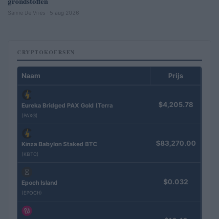
grondstoffen
Sanne De Vries · 5 aug 2026
CRYPTOKOERSEN
Naam
Prijs
$4,205.78
Eureka Bridged PAX Gold (Terra
(PAXG)
$83,270.00
Kinza Babylon Staked BTC
(KBTC)
$0.032
Epoch Island
(EPOCH)