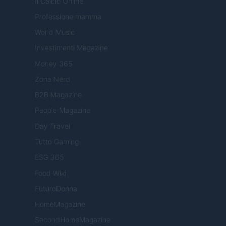
Il Calcio Online
Professione mamma
World Music
Investimenti Magazine
Money 365
Zona Nerd
B2B Magazine
People Magazine
Day Travel
Tutto Gaming
ESG 365
Food Wiki
FuturoDonna
HomeMagazine
SecondHomeMagazine