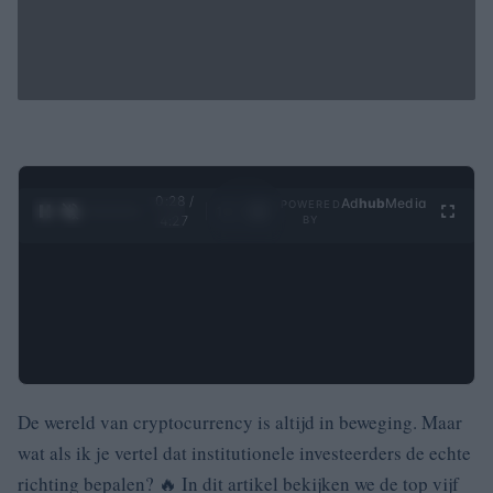
0:28 /
Ad
hub
Media
POWERED
1
/
4
4:27
BY
De wereld van cryptocurrency is altijd in beweging. Maar
wat als ik je vertel dat institutionele investeerders de echte
richting bepalen? 🔥 In dit artikel bekijken we de top vijf