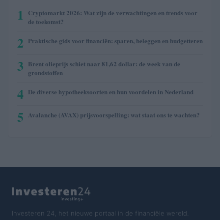
1
Cryptomarkt 2026: Wat zijn de verwachtingen en trends voor
de toekomst?
2
Praktische gids voor financiën: sparen, beleggen en budgetteren
3
Brent olieprijs schiet naar 81,62 dollar: de week van de
grondstoffen
4
De diverse hypotheeksoorten en hun voordelen in Nederland
5
Avalanche (AVAX) prijsvoorspelling: wat staat ons te wachten?
Investeren 24, het nieuwe portaal in de financiële wereld.