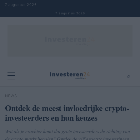
Naar inhoud springen
7 augustus 2026
7 augustus 2026
⌕
×
⌕
NEWS
Zoeken
Ontdek de meest invloedrijke crypto-
investeerders en hun keuzes
Wat als je erachter komt dat grote investeerders de richting van
de crypto markt bepalen? Ontdek de vijf grootste investeringen