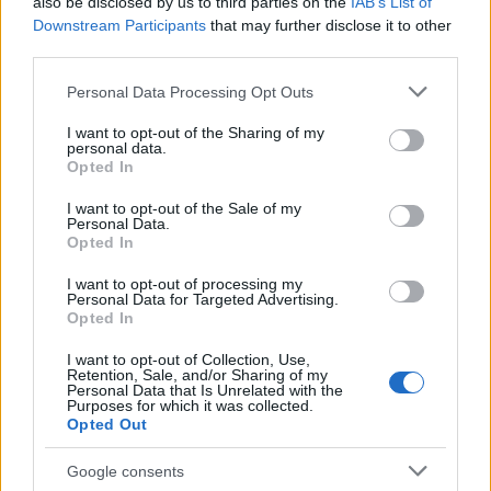
Brentolie daalt naar 88.9 dollar: grondstoffen onder druk
also be disclosed by us to third parties on the
IAB’s List of
Downstream Participants
that may further disclose it to other
Sanne De Vries · 6 aug 2026
third parties.
NEWS
Please note that this website/app uses one or more Google
Personal Data Processing Opt Outs
services and may gather and store information including but
not limited to your visit or usage behaviour. You may click to
I want to opt-out of the Sharing of my
personal data.
grant or deny consent to Google and its third-party tags to
Opted In
use your data for below specified purposes in below Google
consent section.
I want to opt-out of the Sale of my
Personal Data.
Opted In
I want to opt-out of processing my
Personal Data for Targeted Advertising.
Opted In
I want to opt-out of Collection, Use,
Retention, Sale, and/or Sharing of my
Brentolie daalt naar 91,82 dollar: een week van teruggang in
Personal Data that Is Unrelated with the
grondstoffen
Purposes for which it was collected.
Opted Out
Sanne De Vries · 5 aug 2026
Google consents
NEWS