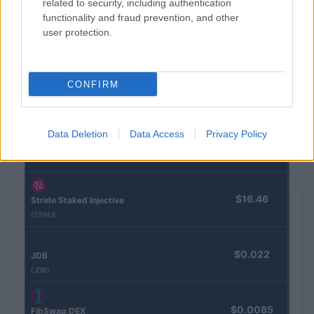
related to security, including authentication
functionality and fraud prevention, and other
$4,205.78
user protection.
Eureka Bridged PAX Gold (Terra
(PAXG)
CONFIRM
$83,270.00
Kinza Babylon Staked BTC
(KBTC)
Data Deletion
Data Access
Privacy Policy
$0.032
Epoch Island
(EPOCH)
$16.46
Stride Staked Injective
(STINJ)
$0.022
JDB
(JDB)
$0.0085
FibSwap DEX