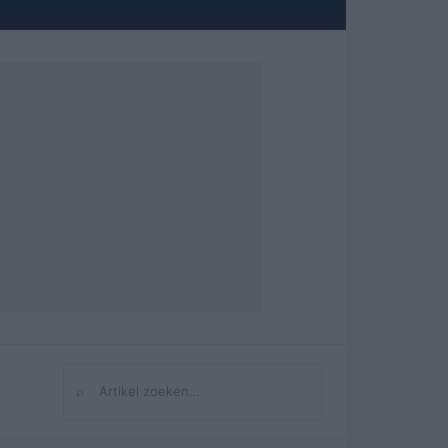
⌕
Zoeken