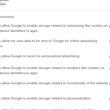
Out
 aantal voorwaarden voldoen. Je moet geregistreerd
ikken over een ATECO-code die aansluit bij de
consents
l om de juiste financiering te kunnen aanvragen. Maar
o allow Google to enable storage related to advertising like cookies on
evice identifiers in apps.
 optie voor bedrijven die met hout werken, wat de
 enthousiast?
o allow my user data to be sent to Google for online advertising
s.
to allow Google to send me personalized advertising.
o allow Google to enable storage related to analytics like cookies on
evice identifiers in apps.
o allow Google to enable storage related to functionality of the website
o allow Google to enable storage related to personalization.
o allow Google to enable storage related to security, including