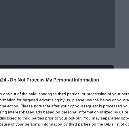
Ad
hub
Media
POWERED BY
n24 -
Do Not Process My Personal Information
to opt-out of the sale, sharing to third parties, or processing of your per
formation for targeted advertising by us, please use the below opt-out s
r selection. Please note that after your opt-out request is processed y
eing interest-based ads based on personal information utilized by us or
disclosed to third parties prior to your opt-out. You may separately opt-
losure of your personal information by third parties on the IAB’s list of