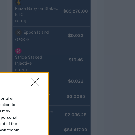
Kinza Babylon Staked
$83,270.00
BTC
(KBTC)
Epoch Island
$0.032
(EPOCH)
Stride Staked
$16.46
Injective
(STINJ)
JDB
$0.022
(JDB)
FibSwap DEX
$0.0085
sonal or
(FIBO)
ection to
ou may
kpk ETH Prime
$2,036.25
 personal
(KPK ETH PRIME)
out of the
Bitcoin
$64,417.00
 downstream
(BTC)