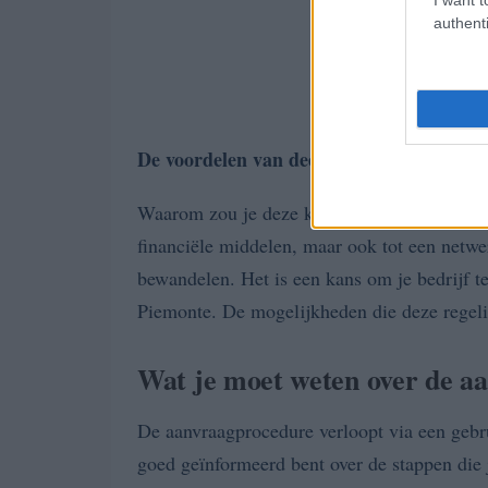
authenti
De voordelen van deelname
Waarom zou je deze kans laten liggen? De voo
financiële middelen, maar ook tot een netw
bewandelen. Het is een kans om je bedrijf te
Piemonte. De mogelijkheden die deze regelin
Wat je moet weten over de a
De aanvraagprocedure verloopt via een gebrui
goed geïnformeerd bent over de stappen die 