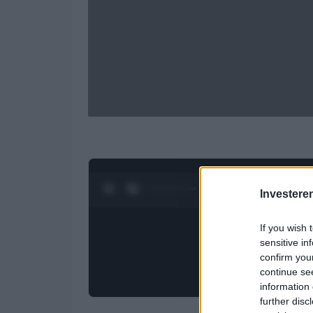
0:28 / 4:27
1
/
4
Investere
If you wish 
sensitive in
confirm you
continue se
information 
further disc