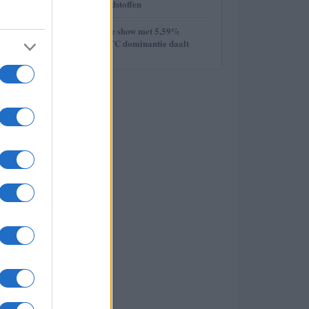
week van de grondstoffen
5
Ethereum steelt de show met 5,59%
stijging terwijl BTC dominantie daalt