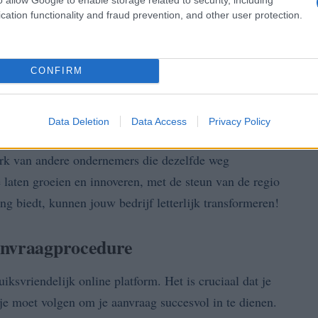
cation functionality and fraud prevention, and other user protection.
CONFIRM
Data Deletion
Data Access
Privacy Policy
rdelen zijn legio! Je krijgt niet alleen toegang tot
erk van andere ondernemers die dezelfde weg
 laten groeien en innoveren, met de steun van de regio
g biedt, kunnen jouw bedrijf letterlijk transformeren!
anvraagprocedure
ksvriendelijk online platform. Het is cruciaal dat je
je moet volgen om je aanvraag succesvol in te dienen.