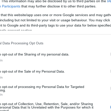
. This information may also be disclosed by us to third parties on the
IA
atiever moeten zijn om te overleven, heeft de regio
Participants
that may further disclose it to other third parties.
t wilt missen! Ben jij een micro-, kleine of
 that this website/app uses one or more Google services and may gath
it wel eens de kans zijn waar je op hebt gewacht!
including but not limited to your visit or usage behaviour. You may click 
te namelijk de deuren voor aanvragen voor
 to Google and its third-party tags to use your data for below specifi
ogle consent section.
gin! Er zijn speciale mogelijkheden voor de houtsector
l Data Processing Opt Outs
ng in?
o opt-out of the Sharing of my personal data.
In
.G.R. n. 33-1085 van 6 mei 2025, biedt een unieke
o opt-out of the Sale of my Personal Data.
 aanvragen indienen via een gebruiksvriendelijk online
In
sanale bedrijven geregistreerd zijn. Dit betekent dat als
to opt-out of processing my Personal Data for Targeted
ante producten, je nu de kans hebt om je bedrijf te
ing.
In
eun. Klinkt goed, toch?
o opt-out of Collection, Use, Retention, Sale, and/or Sharing
ersonal Data that Is Unrelated with the Purposes for which it
lected.