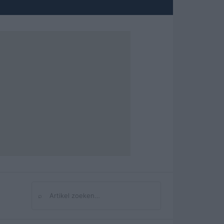
⌕
Zoeken