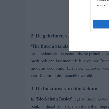
authenti
2. De geheimen van Bitcoin
‘The Bitcoin Standard’
van Saifedean Ammo
geschiedenis en de economische principes ach
biedt ook een fascinerende kijk op hoe Bitco
moderne economie. Het is een aanrader voor 
van Bitcoin in de financiële wereld.
3. De toekomst van blockchain
‘Blockchain Basics’
In
legt Anthony Lewis 
boek is ideaal voor degenen die willen begr