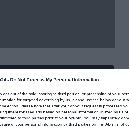
Ad
hub
Media
POWERED BY
n24 -
Do Not Process My Personal Information
to opt-out of the sale, sharing to third parties, or processing of your per
formation for targeted advertising by us, please use the below opt-out s
r selection. Please note that after your opt-out request is processed y
eing interest-based ads based on personal information utilized by us or
disclosed to third parties prior to your opt-out. You may separately opt-
losure of your personal information by third parties on the IAB’s list of