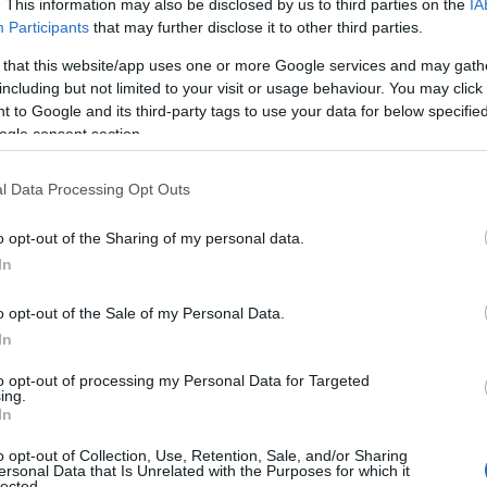
. This information may also be disclosed by us to third parties on the
IA
ryptocurrencies
Bitcoin
Blockchain
,
en
? Dan ben je
Participants
that may further disclose it to other third parties.
en belegger bent of net begint, het begrijpen van deze
 that this website/app uses one or more Google services and may gath
ces. In deze gids presenteren we een zorgvuldig
including but not limited to your visit or usage behaviour. You may click 
le boeken die je moet lezen om jouw kennis over
 to Google and its third-party tags to use your data for below specifi
ogle consent section.
 tillen.
l Data Processing Opt Outs
o opt-out of the Sharing of my personal data.
is een van de beste manieren om je kennis uit te
In
n evolueert razendsnel en het is cruciaal om op de
o opt-out of the Sale of my Personal Data.
rategieën. Door deze boeken te lezen, krijg je toegang
In
n die je helpen bij jouw crypto-investeringen. Van
to opt-out of processing my Personal Data for Targeted
, deze boeken bieden alles wat je nodig hebt om
ing.
In
luta.
o opt-out of Collection, Use, Retention, Sale, and/or Sharing
ersonal Data that Is Unrelated with the Purposes for which it
lected.