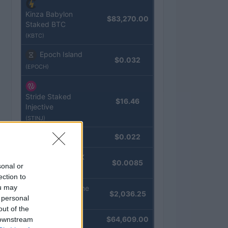
Kinza Babylon
$83,270.00
Staked BTC
(KBTC)
Epoch Island
$0.032
(EPOCH)
Stride Staked
$16.46
Injective
(STINJ)
JDB
$0.022
(JDB)
FibSwap DEX
$0.0085
sonal or
(FIBO)
ection to
ou may
kpk ETH Prime
$2,036.25
 personal
(KPK ETH PRIME)
out of the
Bitcoin
$64,609.00
 downstream
(BTC)