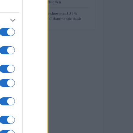
week van de grondstoffen
5
Ethereum steelt de show met 5,59%
stijging terwijl BTC dominantie daalt