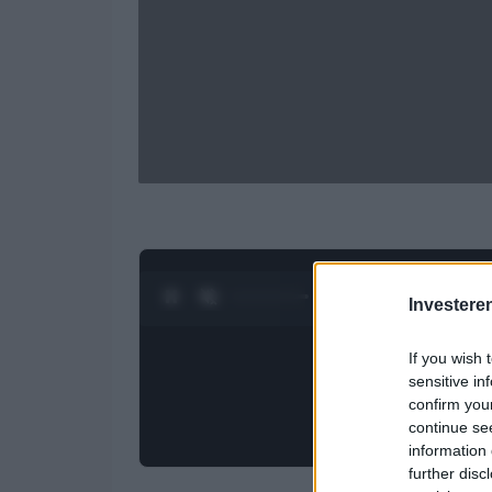
0:27 / 4:27
1
/
4
Investere
If you wish 
sensitive in
confirm you
continue se
information 
further disc