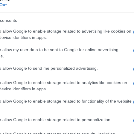
Out
‘Investeren in Cryptovaluta voor
eginners is
n die net beginnen en biedt een duidelijke uitleg over
consents
tocurrencies. Met tips over hoe je veilig kunt
o allow Google to enable storage related to advertising like cookies on
evice identifiers in apps.
 is dit boek een
must-read
voor iedereen die de wereld
o allow my user data to be sent to Google for online advertising
s.
to allow Google to send me personalized advertising.
o allow Google to enable storage related to analytics like cookies on
evice identifiers in apps.
o allow Google to enable storage related to functionality of the website
o allow Google to enable storage related to personalization.
o allow Google to enable storage related to security, including