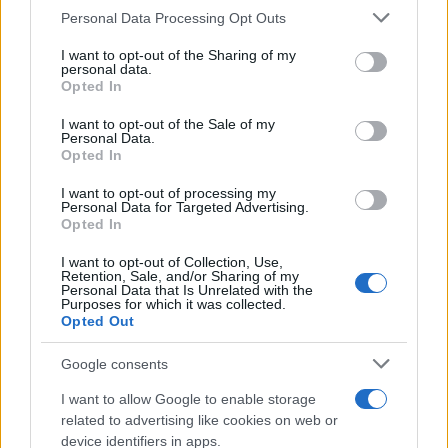
Please note that this website/app uses one or more Google
Personal Data Processing Opt Outs
services and may gather and store information including but
NEWS
not limited to your visit or usage behaviour. You may click to
I want to opt-out of the Sharing of my
personal data.
grant or deny consent to Google and its third-party tags to
Opted In
use your data for below specified purposes in below Google
consent section.
I want to opt-out of the Sale of my
Personal Data.
Opted In
I want to opt-out of processing my
Personal Data for Targeted Advertising.
Opted In
I want to opt-out of Collection, Use,
Retention, Sale, and/or Sharing of my
Personal Data that Is Unrelated with the
Purposes for which it was collected.
Brentolie daalt naar 88.9 dollar: een week van dalende
Opted Out
grondstoffenprijzen
Sanne De Vries · 7 aug 2026
Google consents
I want to allow Google to enable storage
NEWS
related to advertising like cookies on web or
device identifiers in apps.