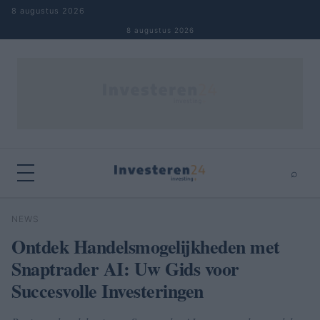
Naar inhoud springen
8 augustus 2026
8 augustus 2026
⌕
×
⌕
NEWS
Zoeken
Ontdek Handelsmogelijkheden met
Snaptrader AI: Uw Gids voor
Succesvolle Investeringen