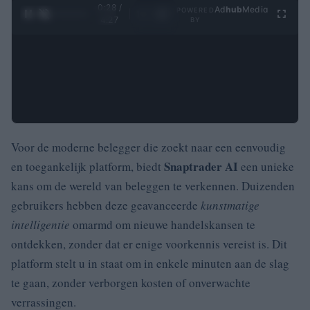
0:29 /
Ad
hub
Media
POWERED
1
/
4
4:27
BY
Voor de moderne belegger die zoekt naar een eenvoudig
Snaptrader AI
en toegankelijk platform, biedt
een unieke
kans om de wereld van beleggen te verkennen. Duizenden
gebruikers hebben deze geavanceerde
kunstmatige
intelligentie
omarmd om nieuwe handelskansen te
ontdekken, zonder dat er enige voorkennis vereist is. Dit
platform stelt u in staat om in enkele minuten aan de slag
te gaan, zonder verborgen kosten of onverwachte
verrassingen.