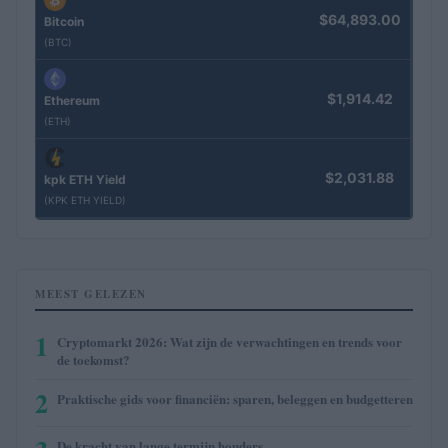
$64,893.00
Bitcoin
(BTC)
$1,914.42
Ethereum
(ETH)
$2,031.88
kpk ETH Yield
(KPK ETH YIELD)
MEEST GELEZEN
1
Cryptomarkt 2026: Wat zijn de verwachtingen en trends voor
de toekomst?
2
Praktische gids voor financiën: sparen, beleggen en budgetteren
De kracht van lange termijn houders