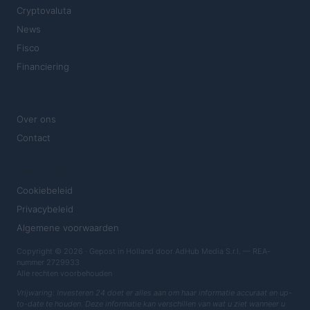
Cryptovaluta
News
Fisco
Financiering
MAGAZINE
Over ons
Contact
JURIDISCH
Cookiebeleid
Privacybeleid
Algemene voorwaarden
Copyright © 2026 · Gepost in Holland door AdHub Media S.r.l. — REA-
nummer 2729933
Alle rechten voorbehouden
Vrijwaring: Investeren 24 doet er alles aan om haar informatie accuraat en up-
to-date te houden. Deze informatie kan verschillen van wat u ziet wanneer u