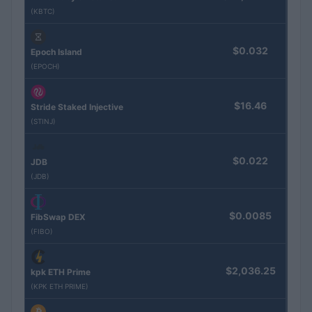
(KBTC)
$0.032
Epoch Island
(EPOCH)
$16.46
Stride Staked Injective
(STINJ)
$0.022
JDB
(JDB)
$0.0085
FibSwap DEX
(FIBO)
$2,036.25
kpk ETH Prime
(KPK ETH PRIME)