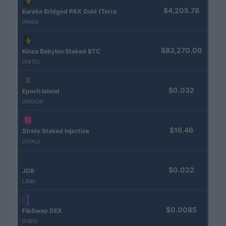
$4,205.78
Eureka Bridged PAX Gold (Terra
(PAXG)
$83,270.00
Kinza Babylon Staked BTC
(KBTC)
$0.032
Epoch Island
(EPOCH)
$16.46
Stride Staked Injective
(STINJ)
$0.022
JDB
(JDB)
$0.0085
FibSwap DEX
(FIBO)