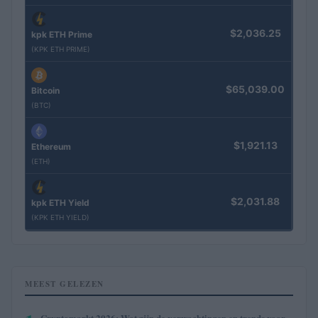
$2,036.25
kpk ETH Prime
(KPK ETH PRIME)
$65,039.00
Bitcoin
(BTC)
$1,921.13
Ethereum
(ETH)
$2,031.88
kpk ETH Yield
(KPK ETH YIELD)
MEEST GELEZEN
Cryptomarkt 2026: Wat zijn de verwachtingen en trends voor