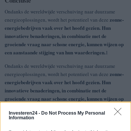
Conclusie
Ondanks de wereldwijde verschuiving naar duurzame
zonne-
energieoplossingen, wordt het potentieel van deze
energiebedrijven vaak over het hoofd gezien. Hun
innovatieve benaderingen, in combinatie met de
groeiende vraag naar schone energie, kunnen wijzen op
een aanstaande stijging van hun waarderingen.
1
Ondanks de wereldwijde verschuiving naar duurzame
zonne-
energieoplossingen, wordt het potentieel van deze
energiebedrijven vaak over het hoofd gezien. Hun
innovatieve benaderingen, in combinatie met de
groeiende vraag naar schone energie, kunnen wijzen op
een aanstaande stijging van hun waarderingen.
2
Investeren24 -
Do Not Process My Personal
Information