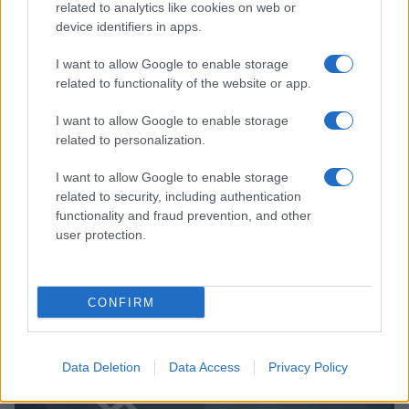
related to analytics like cookies on web or
Sanne De Vries · 7 aug 2026
device identifiers in apps.
NEWS
I want to allow Google to enable storage
related to functionality of the website or app.
I want to allow Google to enable storage
related to personalization.
I want to allow Google to enable storage
related to security, including authentication
functionality and fraud prevention, and other
user protection.
CONFIRM
Brentolie daalt naar 88.9 dollar: grondstoffen onder druk
Sanne De Vries · 6 aug 2026
Data Deletion
Data Access
Privacy Policy
NEWS