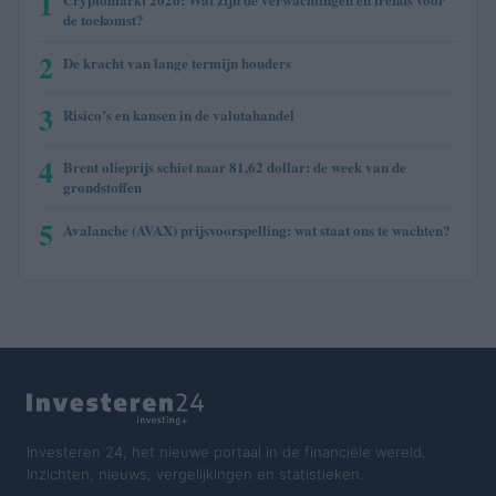
1
de toekomst?
2
De kracht van lange termijn houders
3
Risico’s en kansen in de valutahandel
4
Brent olieprijs schiet naar 81,62 dollar: de week van de
grondstoffen
5
Avalanche (AVAX) prijsvoorspelling: wat staat ons te wachten?
Investeren 24, het nieuwe portaal in de financiële wereld.
Inzichten, nieuws, vergelijkingen en statistieken.