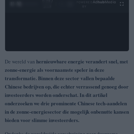
0:29 /
Ad
hub
Media
POWERED
1
/
4
3:19
BY
hernieuwbare energie verandert snel, met
De wereld van
zonne-energie als voornaamste speler in deze
transformatie. Binnen deze sector vallen bepaalde
Chinese bedrijven op, die echter verrassend genoeg door
investeerders worden onderschat. In dit artikel
onderzoeken we drie prominente Chinese tech-aandelen
in de zonne-energiesector die mogelijk onbenutte kansen
bieden voor slimme investeerders.
Ondanks de wereldwijde verschuiving naar duurzame