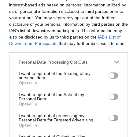
interest-based ads based on personal information utilized by
us or personal information disclosed to third parties prior to
your opt-out. You may separately opt-out of the further
disclosure of your personal information by third parties on the
IAB’s list of downstream participants. This information may
also be disclosed by us to third parties on the
IAB’s List of
Downstream Participants
that may further disclose it to other
third parties.
Please note that this website/app uses one or more Google
Personal Data Processing Opt Outs
services and may gather and store information including but
not limited to your visit or usage behaviour. You may click to
I want to opt-out of the Sharing of my
Ethereum vs Nasdaq: Tom Lee analyseert de markttrends van
personal data.
grant or deny consent to Google and its third-party tags to
juli en augustus 2026
Opted In
use your data for below specified purposes in below Google
Sven Bakker · 5 aug 2026
consent section.
I want to opt-out of the Sale of my
Personal Data.
CRYPTOVALUTA
Opted In
I want to opt-out of processing my
Personal Data for Targeted Advertising.
Opted In
I want to opt-out of Collection, Use,