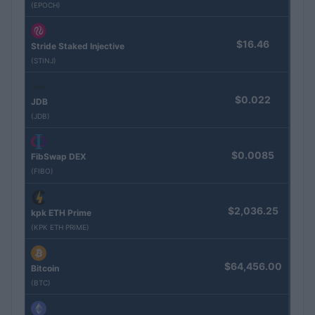
(EPOCH)
$16.46
Stride Staked Injective
(STINJ)
$0.022
JDB
(JDB)
$0.0085
FibSwap DEX
(FIBO)
$2,036.25
kpk ETH Prime
(KPK ETH PRIME)
$64,456.00
Bitcoin
(BTC)