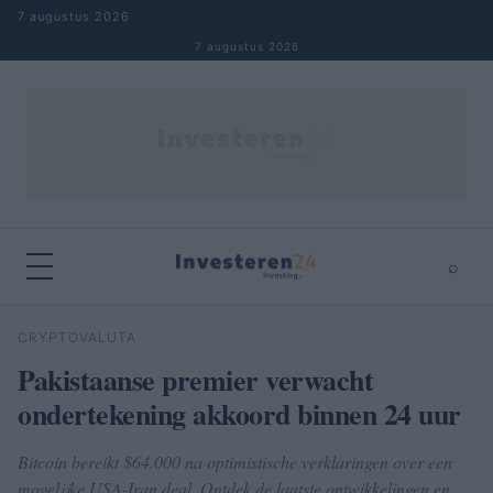
Naar inhoud springen
7 augustus 2026
7 augustus 2026
⌕
×
⌕
CRYPTOVALUTA
Zoeken
Pakistaanse premier verwacht
ondertekening akkoord binnen 24 uur
Bitcoin bereikt $64.000 na optimistische verklaringen over een
mogelijke USA-Iran deal. Ontdek de laatste ontwikkelingen en