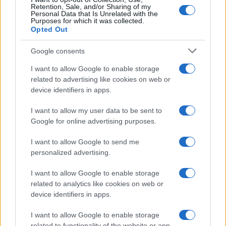
Retention, Sale, and/or Sharing of my
Personal Data that Is Unrelated with the
Purposes for which it was collected.
Opted Out
Google consents
I want to allow Google to enable storage
related to advertising like cookies on web or
Coldcard-wallets gehackt: miljoenen euro’s in bitcoin gestolen
device identifiers in apps.
Lotte de Vries · 5 aug 2026
I want to allow my user data to be sent to
CRYPTOVALUTA
Google for online advertising purposes.
I want to allow Google to send me
personalized advertising.
I want to allow Google to enable storage
related to analytics like cookies on web or
device identifiers in apps.
I want to allow Google to enable storage
related to functionality of the website or app.