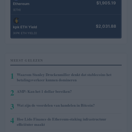
$1,905.19
Ethereum
(ETH)
$2,031.88
kpk ETH Yield
(KPK ETH YIELD)
MEEST GELEZEN
1
Waarom Stanley Druckenmiller denkt dat stablecoins het
betalingsverkeer kunnen domineren
2
AMP: Kan het 1 dollar bereiken?
3
Wat zijn de voordelen van handelen in Bitcoin?
4
Hoe Lido Finance de Ethereum-staking infrastructuur
efficiënter maakt