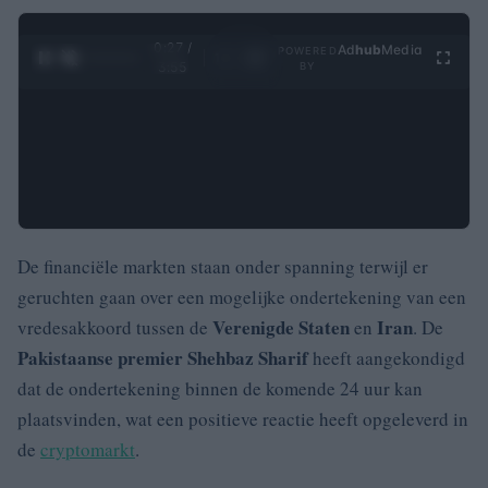
0:27 /
Ad
hub
Media
POWERED
1
/
4
3:55
BY
De financiële markten staan onder spanning terwijl er
geruchten gaan over een mogelijke ondertekening van een
Verenigde Staten
Iran
vredesakkoord tussen de
en
. De
Pakistaanse premier Shehbaz Sharif
heeft aangekondigd
dat de ondertekening binnen de komende 24 uur kan
plaatsvinden, wat een positieve reactie heeft opgeleverd in
de
cryptomarkt
.