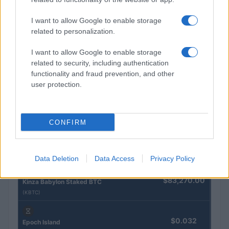
I want to allow Google to enable storage
Stapsgewijze gids voor het instellen van een hardware wallet
related to personalization.
Sven Bakker · 4 aug 2026
I want to allow Google to enable storage
related to security, including authentication
functionality and fraud prevention, and other
user protection.
CRYPTOKOERSEN
Naam
Prijs
CONFIRM
$4,205.78
Eureka Bridged PAX Gold (Terra
(PAXG)
Data Deletion
Data Access
Privacy Policy
$83,270.00
Kinza Babylon Staked BTC
(KBTC)
$0.032
Epoch Island