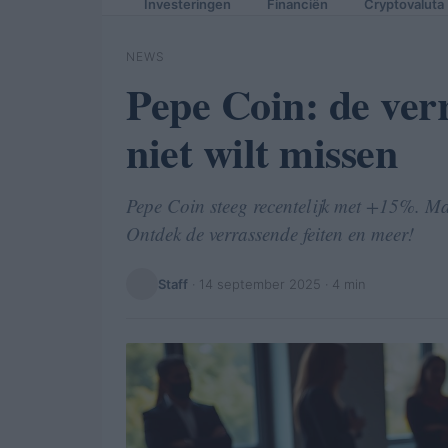
Investeringen
Financiën
Cryptovaluta
NEWS
Pepe Coin: de verr
niet wilt missen
Pepe Coin steeg recentelijk met +15%. Ma
Ontdek de verrassende feiten en meer!
Staff
·
14 september 2025
· 4 min