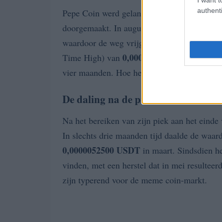
authenti
Pepe Coin werd gelanceerd in de lente van
doorgemaakt. In augustus 2024 bereikte de 
waardoor de weg vrijgemaakt werd voor ee
0,000028364 USDT
Time High) van
in dec
vier maanden. Hoe heeft Pepe Coin deze op
De daling na de piek
Na het bereiken van zijn piek aan het eind
In slechts drie maanden tijd daalde de waa
0,0000052500 USDT
in maart. Sindsdien h
vinden, met een herstel dat in mei resulteer
zijn typerend voor de meme coin-markt.