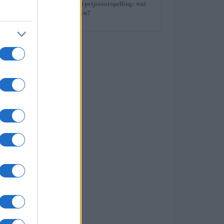
5
Avalanche (AVAX) prijsvoorspelling: wat
staat ons te wachten?