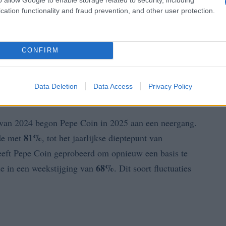
cation functionality and fraud prevention, and other user protection.
2020
en heeft sindsdien een turbulent traject
0,0000000005853 USDT
prijs een dieptepunt van
,
ATH
n enorme comeback die culminerde in een
(All
CONFIRM
400%
ember 2024, met een stijging van
in minder dan
merkelijke reis kunnen maken?
Data Deletion
Data Access
Privacy Policy
e van 2024 begon Pepe Coin in 2025 aan een neergang.
81%
rde met
, tot het jaarlijkse dieptepunt van
eeft Pepe Coin geprobeerd om opnieuw een basis te
68%
de in een weekstijging van
. Dit soort fluctuaties