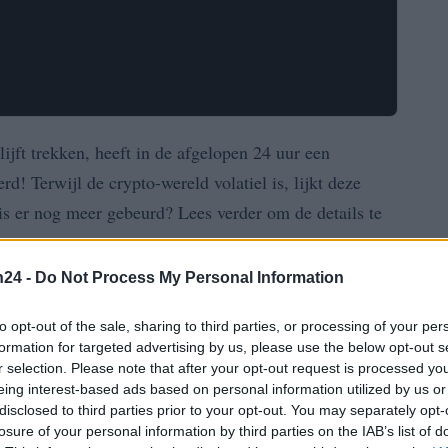
ijft trekken, heeft in de afgelopen 24 uur een
rd! Terwijl de crypto-wereld volatiel is, lijkt deze
is er nog meer gebeurd? Lees verder om de details te
n24 -
Do Not Process My Personal Information
pe Coin
to opt-out of the sale, sharing to third parties, or processing of your per
formation for targeted advertising by us, please use the below opt-out s
00001207 USDT
. Wat betekent dit voor de toekomst?
r selection. Please note that after your opt-out request is processed y
de hoogste stijging sinds begin juli. Dit markeert een
eing interest-based ads based on personal information utilized by us or
5%
begint, vooral na een teleurstellende augustus die
disclosed to third parties prior to your opt-out. You may separately opt-
losure of your personal information by third parties on the IAB’s list of
s in de wereld van deze meme coin?