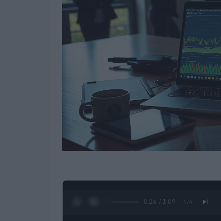
0:27 / 3:09
1
/
4