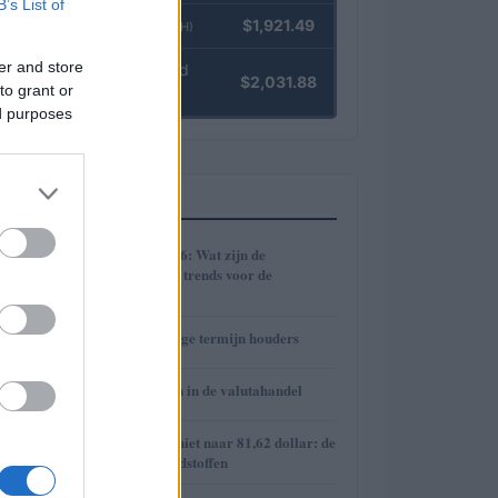
B’s List of
Ethereum
$1,921.49
(ETH)
er and store
kpk ETH Yield
$2,031.88
to grant or
(KPK ETH YIELD)
ed purposes
MEEST GELEZEN
1
Cryptomarkt 2026: Wat zijn de
verwachtingen en trends voor de
toekomst?
2
De kracht van lange termijn houders
3
Risico’s en kansen in de valutahandel
4
Brent olieprijs schiet naar 81,62 dollar: de
week van de grondstoffen