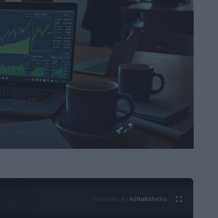
Ad
hub
Media
POWERED BY