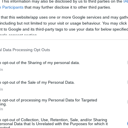
. This information may also be disclosed by us to third parties on the
IA
Participants
that may further disclose it to other third parties.
 that this website/app uses one or more Google services and may gath
including but not limited to your visit or usage behaviour. You may click 
 Pepe Coin, in tegenstelling tot andere crypto’s die
 to Google and its third-party tags to use your data for below specifi
10%
-16%
 waarde met
, terwijl juni een daling van
ogle consent section.
-37%
og steeds op een verlies van
, maar dit volgt op
l Data Processing Opt Outs
 Dit laat zien hoe volatiel de markt voor deze
o opt-out of the Sharing of my personal data.
In
o opt-out of the Sale of my Personal Data.
In
to opt-out of processing my Personal Data for Targeted
ing.
In
o opt-out of Collection, Use, Retention, Sale, and/or Sharing
ersonal Data that Is Unrelated with the Purposes for which it
lected.