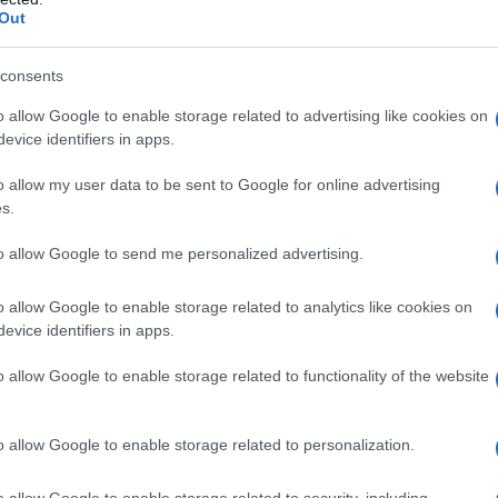
Out
consents
o allow Google to enable storage related to advertising like cookies on
evice identifiers in apps.
o allow my user data to be sent to Google for online advertising
s.
to allow Google to send me personalized advertising.
whale
r, ook wel een
genoemd, een enorme aankoop
16 miljoen dollar
er waarde van ongeveer
. Dit heeft
o allow Google to enable storage related to analytics like cookies on
evice identifiers in apps.
vesteringen in Pepe Coin. Met een marktkapitalisatie van
1,34 miljard dollar
svolumes van
, is het duidelijk dat
o allow Google to enable storage related to functionality of the website
rend is.
o allow Google to enable storage related to personalization.
o allow Google to enable storage related to security, including