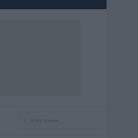
⌕
Zoeken