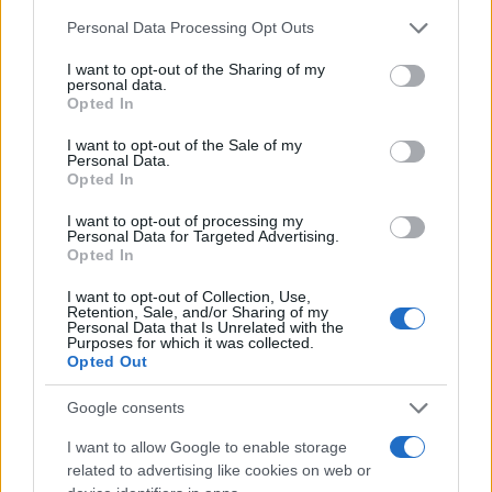
AUD/USD valutapaar?
Please note that this website/app uses one or more Google
Personal Data Processing Opt Outs
services and may gather and store information including but
not limited to your visit or usage behaviour. You may click to
I want to opt-out of the Sharing of my
Het aantal Forex-makelaars op de markt is erg hoog, wat
personal data.
grant or deny consent to Google and its third-party tags to
het moeilijk maakt om een makelaar te kiezen om AUD /
Opted In
use your data for below specified purposes in below Google
USD te verhandelen. Het verdient de voorkeur om een
consent section.
I want to opt-out of the Sale of my
Personal Data.
nauwkeurige vergelijking te maken van de verschillende
Opted In
makelaars, rekening houdend met de kwaliteit van het
I want to opt-out of processing my
aangeboden platform, het niveau van spread of de keuze
Personal Data for Targeted Advertising.
Opted In
van andere beschikbare activa en, natuurlijk, ervoor te
zorgen dat de makelaar geautoriseerd is.
I want to opt-out of Collection, Use,
Retention, Sale, and/or Sharing of my
Personal Data that Is Unrelated with the
Purposes for which it was collected.
Opted Out
AUTEUR
Redactieraad
Google consents
I want to allow Google to enable storage
related to advertising like cookies on web or