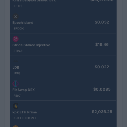
Kinza Babylon Staked BTC
(KBTC)
$0.032
Epoch Island
(EPOCH)
$16.46
Stride Staked Injective
(STINJ)
$0.022
JDB
(JDB)
$0.0085
FibSwap DEX
(FIBO)
$2,036.25
kpk ETH Prime
(KPK ETH PRIME)