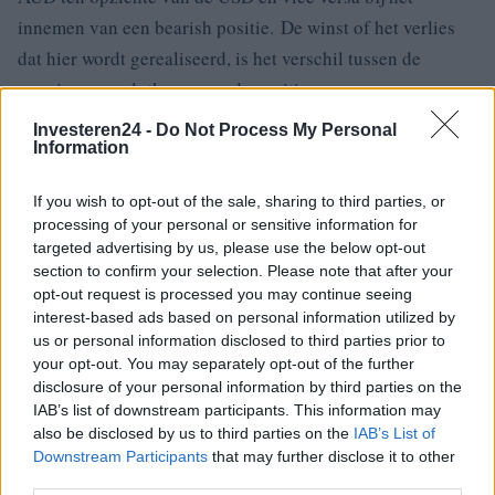
innemen van een bearish positie. De winst of het verlies
dat hier wordt gerealiseerd, is het verschil tussen de
openings- en slotkoers van de positie.
Investeren24 -
Do Not Process My Personal
Welke strategie moet ik gebruiken om AUD/USD te
Information
verhandelen?
If you wish to opt-out of the sale, sharing to third parties, or
Het is hier niet mogelijk om de ene strategie meer dan de
processing of your personal or sensitive information for
targeted advertising by us, please use the below opt-out
andere aan te bevelen met betrekking tot de operatie met
section to confirm your selection. Please note that after your
de AUD / USD, omdat de keuze van de beleggingsmethode
opt-out request is processed you may continue seeing
grotendeels afhangt van het beleggersprofiel van elke
interest-based ads based on personal information utilized by
us or personal information disclosed to third parties prior to
persoon, zijn doelen, de tijd die aan deze activiteit kan
your opt-out. You may separately opt-out of the further
worden besteed of ons kennisniveau. Er moet rekening
disclosure of your personal information by third parties on the
mee worden gehouden dat de uitgevoerde analyses
IAB’s list of downstream participants. This information may
also be disclosed by us to third parties on the
IAB’s List of
variëren afhankelijk van de gekozen strategie.
Downstream Participants
that may further disclose it to other
third parties.
Welke broker moet ik kiezen om te beleggen in het