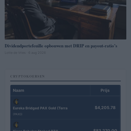
Dividendportefeuille opbouwen met DRIP en payout-ratio’s
Lotte de Vries · 6 aug 2026
CRYPTOKOERSEN
Naam
Prijs
$4,205.78
Eureka Bridged PAX Gold (Terra
(PAXG)
$83,270.00