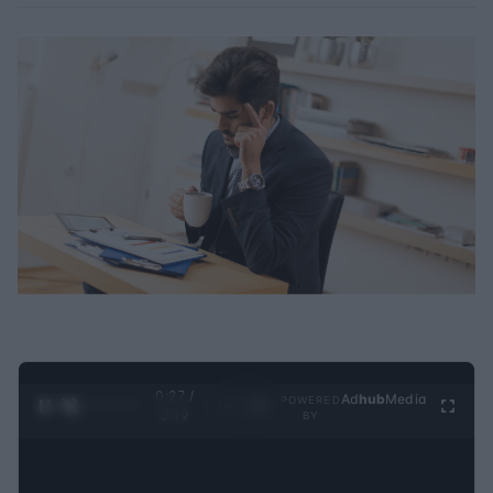
0:28 /
Ad
hub
Media
POWERED
1
/
4
3:19
BY