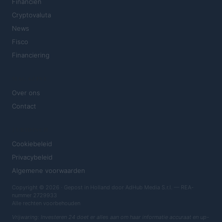
Financiën
Cryptovaluta
News
Fisco
Financiering
MAGAZINE
Over ons
Contact
JURIDISCH
Cookiebeleid
Privacybeleid
Algemene voorwaarden
Copyright © 2026 · Gepost in Holland door AdHub Media S.r.l. — REA-
nummer 2729933
Alle rechten voorbehouden
Vrijwaring: Investeren 24 doet er alles aan om haar informatie accuraat en up-