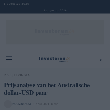
Naar inhoud springen
8 augustus 2026
8 augustus 2026
⌕
×
⌕
INVESTERINGEN
Zoeken
Prijsanalyse van het Australische
dollar-USD paar
Redactieraad
·
9 april 2021
· 6 min