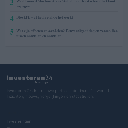
3
Wachtwoord Martian Aptos Wallet: hier leest u hoe u het kunt
wijzigen
4
BlockFi: wat het is en hoe het werkt
5
Wat zijn effecten en aandelen? Eenvoudige uitleg en verschillen
tussen aandelen en aandelen
Investeren 24, het nieuwe portaal in de financiële wereld.
Inzichten, nieuws, vergelijkingen en statistieken.
SECTIES
Investeringen