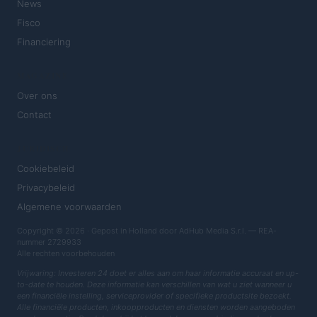
News
Fisco
Financiering
MAGAZINE
Over ons
Contact
JURIDISCH
Cookiebeleid
Privacybeleid
Algemene voorwaarden
Copyright © 2026 · Gepost in Holland door AdHub Media S.r.l. — REA-
nummer 2729933
Alle rechten voorbehouden
Vrijwaring: Investeren 24 doet er alles aan om haar informatie accuraat en up-
to-date te houden. Deze informatie kan verschillen van wat u ziet wanneer u
een financiële instelling, serviceprovider of specifieke productsite bezoekt.
Alle financiële producten, inkoopproducten en diensten worden aangeboden