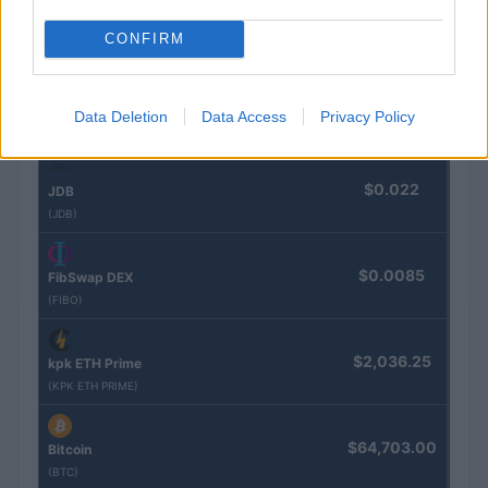
$0.032
Epoch Island
CONFIRM
(EPOCH)
$16.46
Stride Staked Injective
Data Deletion
Data Access
Privacy Policy
(STINJ)
$0.022
JDB
(JDB)
$0.0085
FibSwap DEX
(FIBO)
$2,036.25
kpk ETH Prime
(KPK ETH PRIME)
$64,703.00
Bitcoin
(BTC)