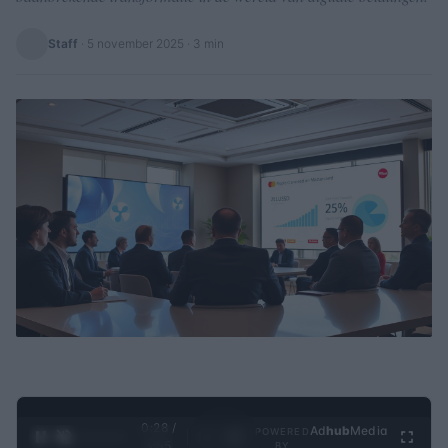
Staff
·
5 november 2025
· 3 min
0:29 /
Ad
hub
Media
POWERED
1
/
4
3:55
BY