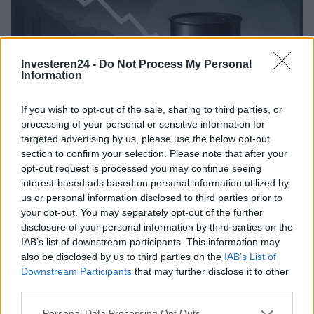
Investeren24 -
Do Not Process My Personal
Information
If you wish to opt-out of the sale, sharing to third parties, or
processing of your personal or sensitive information for
targeted advertising by us, please use the below opt-out
section to confirm your selection. Please note that after your
Brentolie daalt naar 91,82 dollar: een week van teruggang in
opt-out request is processed you may continue seeing
grondstoffen
interest-based ads based on personal information utilized by
us or personal information disclosed to third parties prior to
Sanne De Vries · 5 aug 2026
your opt-out. You may separately opt-out of the further
disclosure of your personal information by third parties on the
NEWS
IAB’s list of downstream participants. This information may
also be disclosed by us to third parties on the
IAB’s List of
Downstream Participants
that may further disclose it to other
third parties.
Please note that this website/app uses one or more Google
Personal Data Processing Opt Outs