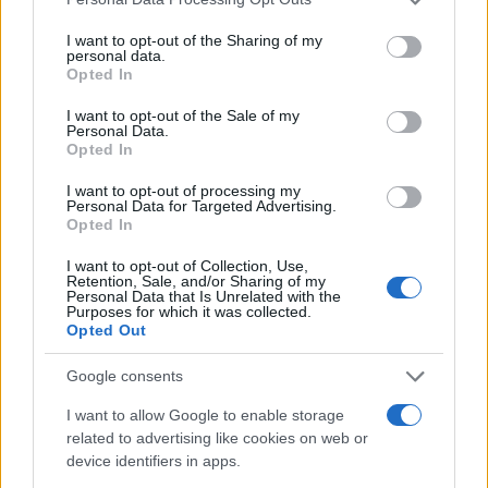
services and may gather and store information including but
not limited to your visit or usage behaviour. You may click to
I want to opt-out of the Sharing of my
personal data.
grant or deny consent to Google and its third-party tags to
Opted In
use your data for below specified purposes in below Google
consent section.
I want to opt-out of the Sale of my
Personal Data.
Opted In
Brentolie daalt naar 91,82 dollar: een week van dalende
grondstoffenprijzen
I want to opt-out of processing my
Personal Data for Targeted Advertising.
Sanne De Vries · 4 aug 2026
Opted In
I want to opt-out of Collection, Use,
NEWS
Retention, Sale, and/or Sharing of my
Personal Data that Is Unrelated with the
Purposes for which it was collected.
Opted Out
Google consents
I want to allow Google to enable storage
related to advertising like cookies on web or
device identifiers in apps.