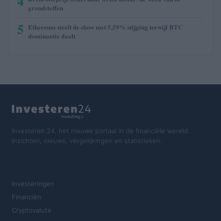
4
grondstoffen
5
Ethereum steelt de show met 5,59% stijging terwijl BTC
dominantie daalt
Investeren 24, het nieuwe portaal in de financiële wereld.
Inzichten, nieuws, vergelijkingen en statistieken.
SECTIES
Investeringen
Financiën
Cryptovaluta