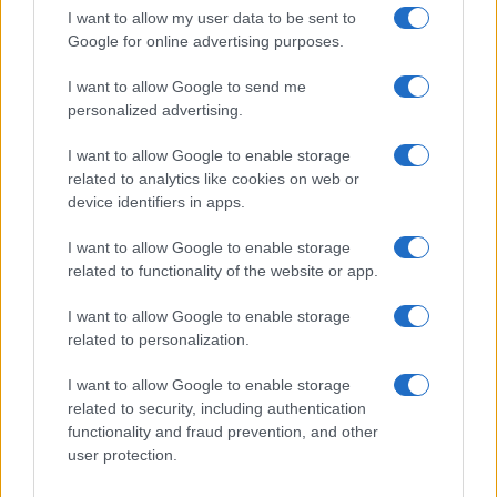
I want to allow my user data to be sent to
Google for online advertising purposes.
EUR/JPY daalt 1,58%: valuta en crypto in een week van
I want to allow Google to send me
terugtrekking
personalized advertising.
Sanne De Vries · 3 aug 2026
I want to allow Google to enable storage
related to analytics like cookies on web or
device identifiers in apps.
CRYPTOKOERSEN
I want to allow Google to enable storage
related to functionality of the website or app.
Naam
Prijs
I want to allow Google to enable storage
$4,205.78
related to personalization.
Eureka Bridged PAX Gold (Terra
(PAXG)
I want to allow Google to enable storage
related to security, including authentication
$83,270.00
Kinza Babylon Staked BTC
functionality and fraud prevention, and other
(KBTC)
user protection.