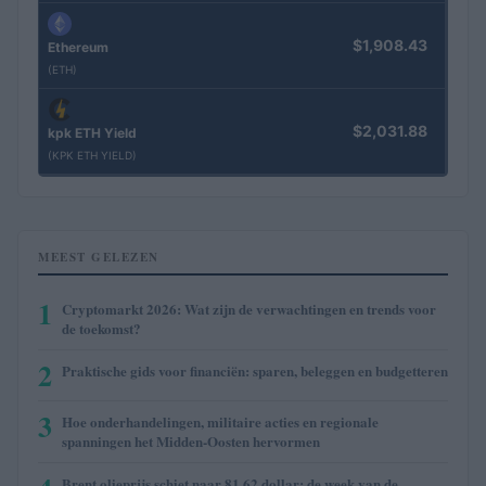
$1,908.43
Ethereum
(ETH)
$2,031.88
kpk ETH Yield
(KPK ETH YIELD)
MEEST GELEZEN
1
Cryptomarkt 2026: Wat zijn de verwachtingen en trends voor
de toekomst?
2
Praktische gids voor financiën: sparen, beleggen en budgetteren
3
Hoe onderhandelingen, militaire acties en regionale
spanningen het Midden-Oosten hervormen
Brent olieprijs schiet naar 81,62 dollar: de week van de