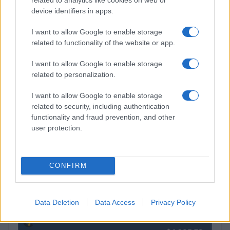
device identifiers in apps.
I want to allow Google to enable storage
related to functionality of the website or app.
I want to allow Google to enable storage
related to personalization.
I want to allow Google to enable storage
related to security, including authentication
Brentolie daalt naar 91,82 dollar: een week van teruggang in
functionality and fraud prevention, and other
grondstoffen
user protection.
Sanne De Vries · 5 aug 2026
CONFIRM
CRYPTOKOERSEN
Naam
Prijs
Data Deletion
Data Access
Privacy Policy