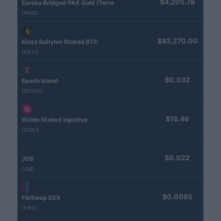
$4,205.78
Eureka Bridged PAX Gold (Terra
(PAXG)
$83,270.00
Kinza Babylon Staked BTC
(KBTC)
$0.032
Epoch Island
(EPOCH)
$16.46
Stride Staked Injective
(STINJ)
$0.022
JDB
(JDB)
$0.0085
FibSwap DEX
(FIBO)