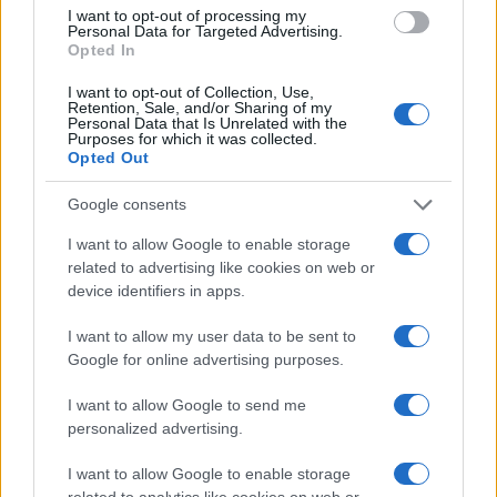
Sanne De Vries · 7 aug 2026
I want to opt-out of processing my
Personal Data for Targeted Advertising.
Opted In
NEWS
I want to opt-out of Collection, Use,
Retention, Sale, and/or Sharing of my
Personal Data that Is Unrelated with the
Purposes for which it was collected.
Opted Out
Google consents
I want to allow Google to enable storage
related to advertising like cookies on web or
device identifiers in apps.
I want to allow my user data to be sent to
Brentolie daalt naar 88.9 dollar: grondstoffen onder druk
Google for online advertising purposes.
Sanne De Vries · 6 aug 2026
I want to allow Google to send me
personalized advertising.
NEWS
I want to allow Google to enable storage
related to analytics like cookies on web or