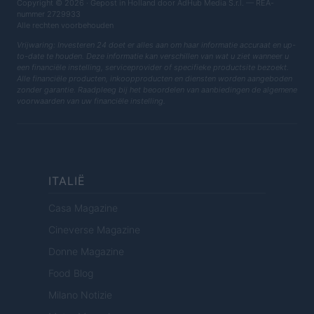
Copyright © 2026 · Gepost in Holland door AdHub Media S.r.l. — REA-
nummer 2729933
Alle rechten voorbehouden
Vrijwaring: Investeren 24 doet er alles aan om haar informatie accuraat en up-
to-date te houden. Deze informatie kan verschillen van wat u ziet wanneer u
een financiële instelling, serviceprovider of specifieke productsite bezoekt.
Alle financiële producten, inkoopproducten en diensten worden aangeboden
zonder garantie. Raadpleeg bij het beoordelen van aanbiedingen de algemene
voorwaarden van uw financiële instelling.
ITALIË
Casa Magazine
Cineverse Magazine
Donne Magazine
Food Blog
Milano Notizie