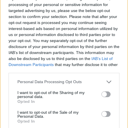
processing of your personal or sensitive information for
targeted advertising by us, please use the below opt-out
section to confirm your selection. Please note that after your
Verder lezen
opt-out request is processed you may continue seeing
interest-based ads based on personal information utilized by
us or personal information disclosed to third parties prior to
NEWS
your opt-out. You may separately opt-out of the further
disclosure of your personal information by third parties on the
IAB’s list of downstream participants. This information may
also be disclosed by us to third parties on the
IAB’s List of
Downstream Participants
that may further disclose it to other
third parties.
Please note that this website/app uses one or more Google
Personal Data Processing Opt Outs
services and may gather and store information including but
not limited to your visit or usage behaviour. You may click to
I want to opt-out of the Sharing of my
personal data.
grant or deny consent to Google and its third-party tags to
Opted In
use your data for below specified purposes in below Google
consent section.
I want to opt-out of the Sale of my
Brentolie daalt naar 88.9 dollar: een week van dalende
Personal Data.
grondstoffenprijzen
Opted In