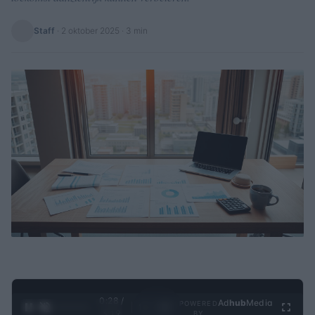
Staff
·
2 oktober 2025
· 3 min
0:29 /
Ad
hub
Media
POWERED
1
/
4
3:19
BY