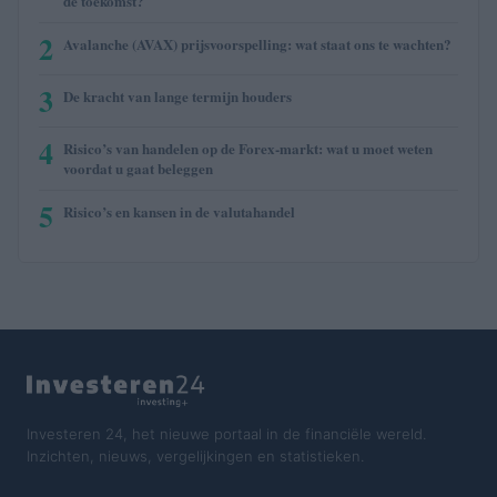
de toekomst?
2
Avalanche (AVAX) prijsvoorspelling: wat staat ons te wachten?
3
De kracht van lange termijn houders
4
Risico’s van handelen op de Forex-markt: wat u moet weten
voordat u gaat beleggen
5
Risico’s en kansen in de valutahandel
Investeren 24, het nieuwe portaal in de financiële wereld.
Inzichten, nieuws, vergelijkingen en statistieken.