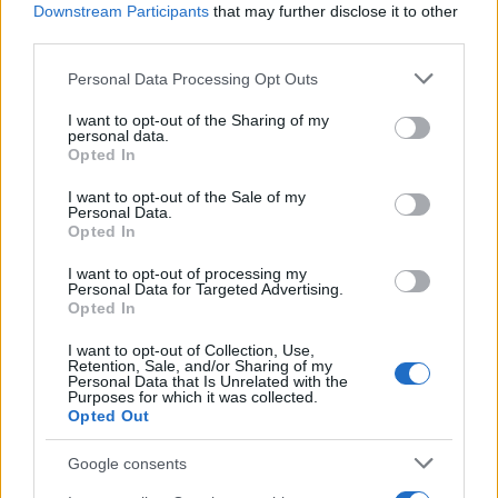
Downstream Participants
that may further disclose it to other
third parties.
Verder lezen
Please note that this website/app uses one or more Google
Personal Data Processing Opt Outs
services and may gather and store information including but
not limited to your visit or usage behaviour. You may click to
I want to opt-out of the Sharing of my
personal data.
NEWS
grant or deny consent to Google and its third-party tags to
Opted In
use your data for below specified purposes in below Google
consent section.
I want to opt-out of the Sale of my
Personal Data.
Opted In
I want to opt-out of processing my
Personal Data for Targeted Advertising.
Opted In
I want to opt-out of Collection, Use,
Retention, Sale, and/or Sharing of my
Personal Data that Is Unrelated with the
Purposes for which it was collected.
Opted Out
Brentolie daalt naar 88.9 dollar: grondstoffen onder druk
Google consents
Sanne De Vries · 6 aug 2026