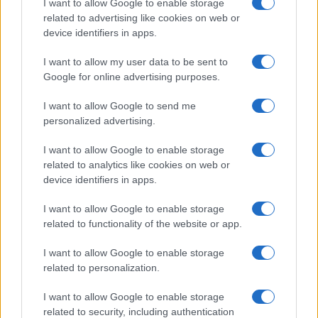
I want to allow Google to enable storage
NEWS
related to advertising like cookies on web or
device identifiers in apps.
I want to allow my user data to be sent to
Google for online advertising purposes.
I want to allow Google to send me
personalized advertising.
I want to allow Google to enable storage
related to analytics like cookies on web or
device identifiers in apps.
I want to allow Google to enable storage
Brentolie daalt naar 91,82 dollar: een week van teruggang in
related to functionality of the website or app.
grondstoffen
Sanne De Vries · 5 aug 2026
I want to allow Google to enable storage
related to personalization.
NEWS
I want to allow Google to enable storage
related to security, including authentication