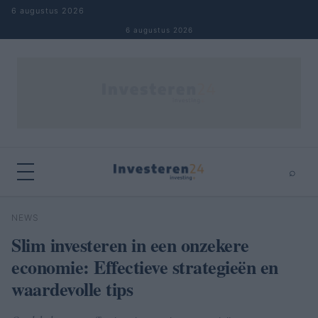
Naar inhoud springen
6 augustus 2026
6 augustus 2026
⌕
×
⌕
NEWS
Zoeken
Slim investeren in een onzekere
economie: Effectieve strategieën en
waardevolle tips