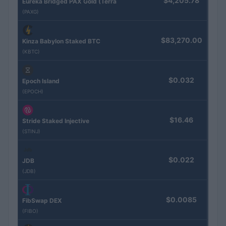
$4,205.78
Eureka Bridged PAX Gold (Terra
(PAXG)
$83,270.00
Kinza Babylon Staked BTC
(KBTC)
$0.032
Epoch Island
(EPOCH)
$16.46
Stride Staked Injective
(STINJ)
$0.022
JDB
(JDB)
$0.0085
FibSwap DEX
(FIBO)