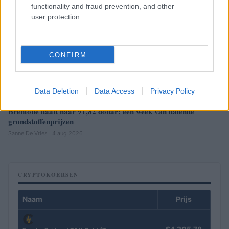
functionality and fraud prevention, and other
user protection.
CONFIRM
Data Deletion
Data Access
Privacy Policy
Brentolie daalt naar 91,82 dollar: een week van dalende
grondstoffenprijzen
Sanne De Vries · 4 aug 2026
CRYPTOKOERSEN
Naam
Prijs