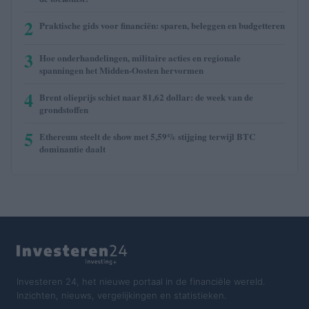
2
Praktische gids voor financiën: sparen, beleggen en budgetteren
3
Hoe onderhandelingen, militaire acties en regionale
spanningen het Midden-Oosten hervormen
4
Brent olieprijs schiet naar 81,62 dollar: de week van de
grondstoffen
5
Ethereum steelt de show met 5,59% stijging terwijl BTC
dominantie daalt
Investeren 24, het nieuwe portaal in de financiële wereld.
Inzichten, nieuws, vergelijkingen en statistieken.