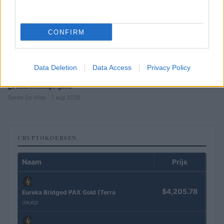
CONFIRM
Data Deletion
Data Access
Privacy Policy
Brentolie daalt naar 88.9 dollar: een week van dalende
grondstoffenprijzen
Sanne De Vries · 7 aug 2026
CRYPTOKOERSEN
Naam
Prijs
$4,205.78
Eureka Bridged PAX Gold (Terra
(PAXG)