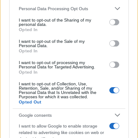
Verder lezen
Please note that this website/app uses one or more Google
Personal Data Processing Opt Outs
services and may gather and store information including but
not limited to your visit or usage behaviour. You may click to
I want to opt-out of the Sharing of my
NEWS
personal data.
grant or deny consent to Google and its third-party tags to
Opted In
use your data for below specified purposes in below Google
consent section.
I want to opt-out of the Sale of my
Personal Data.
Opted In
I want to opt-out of processing my
Personal Data for Targeted Advertising.
Opted In
I want to opt-out of Collection, Use,
Retention, Sale, and/or Sharing of my
Personal Data that Is Unrelated with the
Purposes for which it was collected.
Opted Out
Brent olieprijs daalt naar 88.9 dollar: een week van teruggang
Google consents
Sanne De Vries · 10 aug 2026
I want to allow Google to enable storage
NEWS
related to advertising like cookies on web or