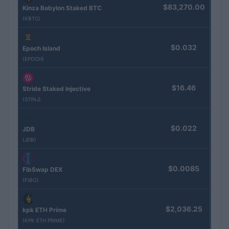
$83,270.00
Kinza Babylon Staked BTC
(KBTC)
$0.032
Epoch Island
(EPOCH)
$16.46
Stride Staked Injective
(STINJ)
$0.022
JDB
(JDB)
$0.0085
FibSwap DEX
(FIBO)
$2,036.25
kpk ETH Prime
(KPK ETH PRIME)