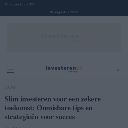
Naar inhoud springen
10 augustus 2026
10 augustus 2026
⌕
×
⌕
NEWS
Zoeken
Slim investeren voor een zekere
toekomst: Onmisbare tips en
strategieën voor succes