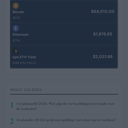
$64,010.00
Bitcoin
(BTC)
$1,876.85
Ethereum
(ETH)
$2,031.88
kpk ETH Yield
(KPK ETH YIELD)
MEEST GELEZEN
1
Cryptomarkt 2026: Wat zijn de verwachtingen en trends voor
de toekomst?
2
Avalanche (AVAX) prijsvoorspelling: wat staat ons te wachten?