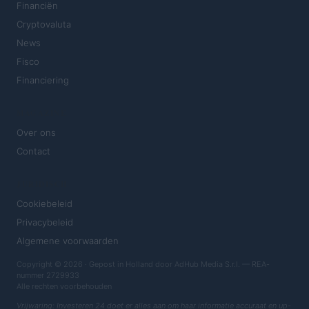
Financiën
Cryptovaluta
News
Fisco
Financiering
MAGAZINE
Over ons
Contact
JURIDISCH
Cookiebeleid
Privacybeleid
Algemene voorwaarden
Copyright © 2026 · Gepost in Holland door AdHub Media S.r.l. — REA-
nummer 2729933
Alle rechten voorbehouden
Vrijwaring: Investeren 24 doet er alles aan om haar informatie accuraat en up-