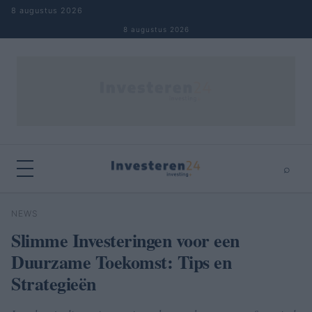
Naar inhoud springen
8 augustus 2026
8 augustus 2026
⌕
×
⌕
NEWS
Zoeken
Slimme Investeringen voor een
Duurzame Toekomst: Tips en
Strategieën