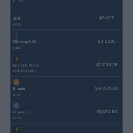
(STINJ)
$0.022
JDB
(JDB)
$0.0085
FibSwap DEX
(FIBO)
$2,036.25
kpk ETH Prime
(KPK ETH PRIME)
$64,976.00
Bitcoin
(BTC)
$1,920.60
Ethereum
(ETH)