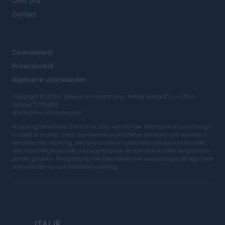
Over ons
Contact
JURIDISCH
Cookiebeleid
Privacybeleid
Algemene voorwaarden
Copyright © 2026 · Gepost in Holland door AdHub Media S.r.l. — REA-
nummer 2729933
Alle rechten voorbehouden
Vrijwaring: Investeren 24 doet er alles aan om haar informatie accuraat en up-
to-date te houden. Deze informatie kan verschillen van wat u ziet wanneer u
een financiële instelling, serviceprovider of specifieke productsite bezoekt.
Alle financiële producten, inkoopproducten en diensten worden aangeboden
zonder garantie. Raadpleeg bij het beoordelen van aanbiedingen de algemene
voorwaarden van uw financiële instelling.
ITALIË