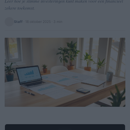
Leer hoe je slimme investeringen kunt maken voor een financieel
zekere toekomst.
Staff
·
18 oktober 2025
· 3 min