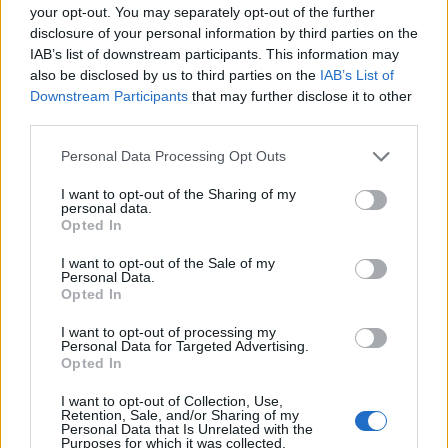
your opt-out. You may separately opt-out of the further
disclosure of your personal information by third parties on the
IAB’s list of downstream participants. This information may
also be disclosed by us to third parties on the
IAB’s List of
Downstream Participants
that may further disclose it to other
third parties.
Brentolie daalt naar 88.9 dollar: een week van dalende
Please note that this website/app uses one or more Google
Personal Data Processing Opt Outs
grondstoffenprijzen
services and may gather and store information including but
Sanne De Vries · 7 aug 2026
not limited to your visit or usage behaviour. You may click to
I want to opt-out of the Sharing of my
personal data.
grant or deny consent to Google and its third-party tags to
Opted In
NEWS
use your data for below specified purposes in below Google
consent section.
I want to opt-out of the Sale of my
Personal Data.
Opted In
I want to opt-out of processing my
Personal Data for Targeted Advertising.
Opted In
I want to opt-out of Collection, Use,
Retention, Sale, and/or Sharing of my
Personal Data that Is Unrelated with the
Purposes for which it was collected.