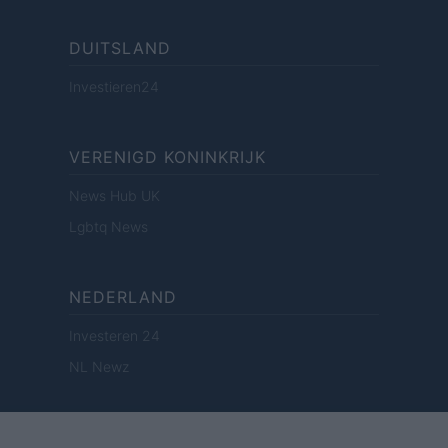
DUITSLAND
Investieren24
VERENIGD KONINKRIJK
News Hub UK
Lgbtq News
NEDERLAND
Investeren 24
NL Newz