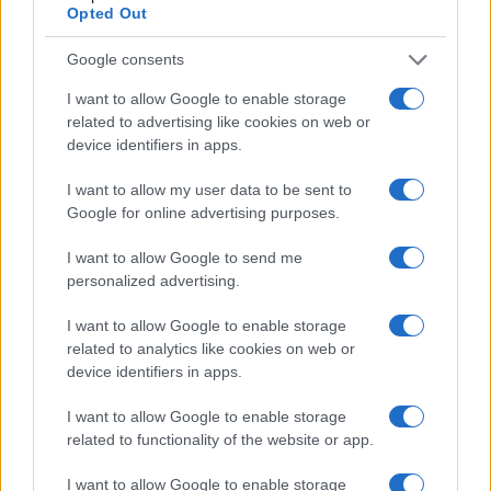
Opted Out
Google consents
Brentolie daalt naar 88.9 dollar: grondstoffen onder druk
Sanne De Vries · 6 aug 2026
I want to allow Google to enable storage
related to advertising like cookies on web or
device identifiers in apps.
NEWS
I want to allow my user data to be sent to
Google for online advertising purposes.
I want to allow Google to send me
personalized advertising.
I want to allow Google to enable storage
related to analytics like cookies on web or
device identifiers in apps.
I want to allow Google to enable storage
related to functionality of the website or app.
Brentolie daalt naar 91,82 dollar: een week van teruggang in
grondstoffen
I want to allow Google to enable storage