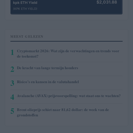
$2,031.88
kpk ETH Yield
(KPK ETH YIELD)
MEEST GELEZEN
1
Cryptomarkt 2026: Wat zijn de verwachtingen en trends voor
de toekomst?
2
De kracht van lange termijn houders
3
Risico’s en kansen in de valutahandel
4
Avalanche (AVAX) prijsvoorspelling: wat staat ons te wachten?
5
Brent olieprijs schiet naar 81,62 dollar: de week van de
grondstoffen