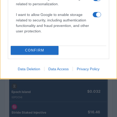
Sanne De Vries · 5 aug 2026
related to personalization.
I want to allow Google to enable storage
related to security, including authentication
CRYPTOKOERSEN
functionality and fraud prevention, and other
user protection.
Naam
Prijs
$4,205.78
CONFIRM
Eureka Bridged PAX Gold (Terra
(PAXG)
Data Deletion
Data Access
Privacy Policy
$83,270.00
Kinza Babylon Staked BTC
(KBTC)
$0.032
Epoch Island
(EPOCH)
$16.46
Stride Staked Injective