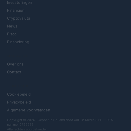
Investeringen
Financiën
Cryptovaluta
News
Fisco
Financiering
MAGAZINE
Over ons
Contact
JURIDISCH
Cookiebeleid
Privacybeleid
Algemene voorwaarden
Copyright © 2026 · Gepost in Holland door AdHub Media S.r.l. — REA-
nummer 2729933
Alle rechten voorbehouden