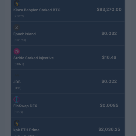
$83,270.00
Kinza Babylon Staked BTC
(KBTC)
$0.032
Epoch Island
(EPOCH)
$16.46
Stride Staked Injective
(STINJ)
$0.022
JDB
(JDB)
$0.0085
FibSwap DEX
(FIBO)
$2,036.25
kpk ETH Prime