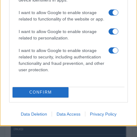
I want to allow Google to enable storage
related to functionality of the website or app.
I want to allow Google to enable storage
related to personalization.
I want to allow Google to enable storage
Brentolie daalt naar 91,82 dollar: een week van teruggang in
grondstoffen
related to security, including authentication
functionality and fraud prevention, and other
Sanne De Vries · 5 aug 2026
user protection.
CRYPTOKOERSEN
CONFIRM
Naam
Prijs
Data Deletion
Data Access
Privacy Policy
$4,205.78
Eureka Bridged PAX Gold (Terra
(PAXG)