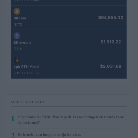
(KPK ETH PRIME)
$64,955.00
Bitcoin
(BTC)
$1,916.22
Ethereum
(ETH)
$2,031.88
kpk ETH Yield
(KPK ETH YIELD)
MEEST GELEZEN
1
Cryptomarkt 2026: Wat zijn de verwachtingen en trends voor
de toekomst?
2
De kracht van lange termijn houders