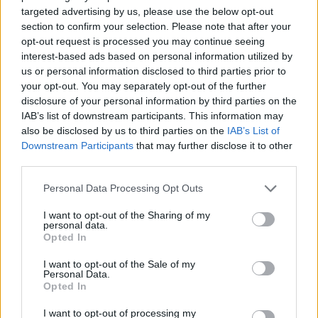
Verder lezen
targeted advertising by us, please use the below opt-out
section to confirm your selection. Please note that after your
opt-out request is processed you may continue seeing
NEWS
interest-based ads based on personal information utilized by
us or personal information disclosed to third parties prior to
your opt-out. You may separately opt-out of the further
disclosure of your personal information by third parties on the
IAB’s list of downstream participants. This information may
also be disclosed by us to third parties on the
IAB’s List of
Downstream Participants
that may further disclose it to other
third parties.
Please note that this website/app uses one or more Google
Personal Data Processing Opt Outs
services and may gather and store information including but
not limited to your visit or usage behaviour. You may click to
I want to opt-out of the Sharing of my
personal data.
grant or deny consent to Google and its third-party tags to
Opted In
use your data for below specified purposes in below Google
Brentolie daalt naar 88.9 dollar: een week van dalende
consent section.
grondstoffenprijzen
I want to opt-out of the Sale of my
Personal Data.
Sanne De Vries · 7 aug 2026
Opted In
I want to opt-out of processing my
NEWS