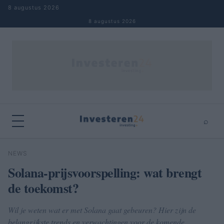
Naar inhoud springen
8 augustus 2026
8 augustus 2026
⌕
×
⌕
NEWS
Zoeken
Solana-prijsvoorspelling: wat brengt
de toekomst?
Wil je weten wat er met Solana gaat gebeuren? Hier zijn de
belangrijkste trends en verwachtingen voor de komende