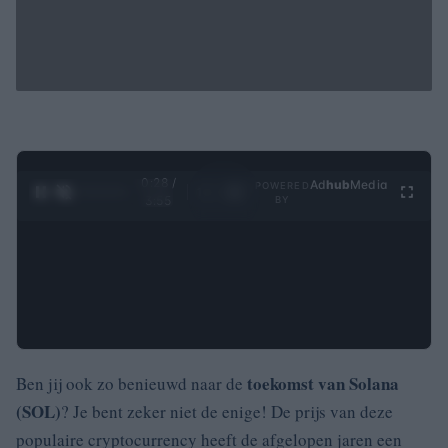
0:29 /
Ad
hub
Media
POWERED
1
/
4
3:55
BY
toekomst van Solana
Ben jij ook zo benieuwd naar de
(SOL)
? Je bent zeker niet de enige! De prijs van deze
populaire cryptocurrency heeft de afgelopen jaren een