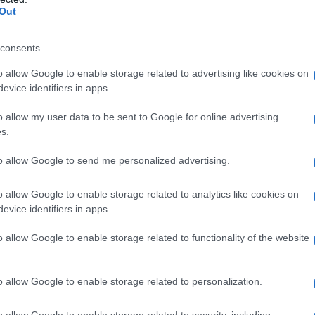
Out
consents
o allow Google to enable storage related to advertising like cookies on
evice identifiers in apps.
ablecoins met zich meebrengen, is het gebrek aan
o allow my user data to be sent to Google for online advertising
s.
KYC
erwijl stablecoin-aanbieders
(Know Your
 controles uitvoeren op hun directe klanten, blijven
to allow Google to send me personalized advertising.
ire markten. Dit kan leiden tot situaties waarin
o allow Google to enable storage related to analytics like cookies on
staan, deze digitale valuta kunnen gebruiken.
evice identifiers in apps.
VK
EU
ancties opgelegd door de
en de
aan bepaalde
o allow Google to enable storage related to functionality of the website
s in staat zijn om ingrijpen te coördineren,
ele bancaire sector.
o allow Google to enable storage related to personalization.
o allow Google to enable storage related to security, including