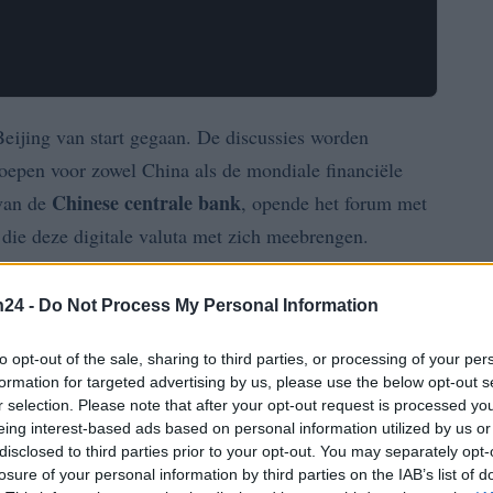
eijing van start gegaan. De discussies worden
oepen voor zowel China als de mondiale financiële
Chinese centrale bank
 van de
, opende het forum met
 die deze digitale valuta met zich meebrengen.
Verenigde Staten
ten aanzien van cryptocurrency,
n24 -
Do Not Process My Personal Information
instanties in China voorzichtig. Volgens Gongsheng
aan
anti-witwasregelgeving
, onwettige
to opt-out of the sale, sharing to third parties, or processing of your per
formation for targeted advertising by us, please use the below opt-out s
iering van terrorisme.
r selection. Please note that after your opt-out request is processed y
eing interest-based ads based on personal information utilized by us or
ële systeem onder druk
disclosed to third parties prior to your opt-out. You may separately opt-
losure of your personal information by third parties on the IAB’s list of