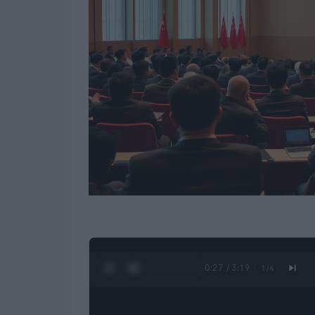
0:28 / 3:19
1
/
4