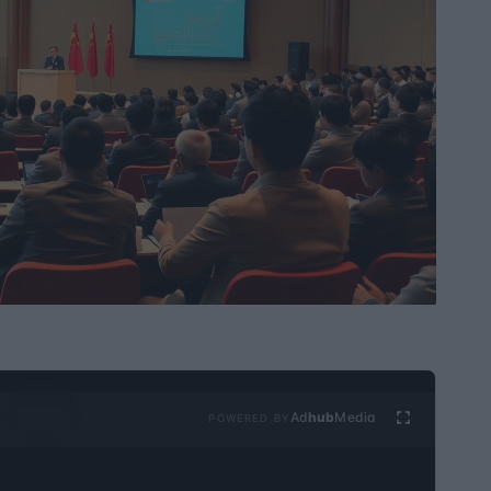
Ad
hub
Media
POWERED BY