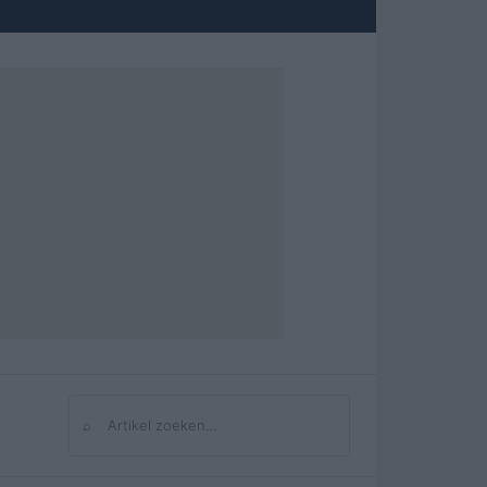
⌕
Zoeken