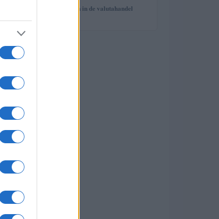
5
Risico’s en kansen in de valutahandel