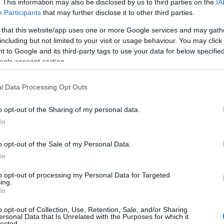
. This information may also be disclosed by us to third parties on the
IA
 een breed scala aan debatten onder financiële experts.
Participants
that may further disclose it to other third parties.
van China, proberen de controle te behouden over hun
 that this website/app uses one or more Google services and may gath
 van digitale innovaties erkennen. Stablecoins, die zijn
including but not limited to your visit or usage behaviour. You may click 
 to Google and its third-party tags to use your data for below specifi
chter het huidige bancaire systeem ondermijnen. Dit
ogle consent section.
Europese Centrale Bank
an de
.
l Data Processing Opt Outs
o opt-out of the Sharing of my personal data.
In
o opt-out of the Sale of my Personal Data.
In
to opt-out of processing my Personal Data for Targeted
ing.
In
o opt-out of Collection, Use, Retention, Sale, and/or Sharing
ersonal Data that Is Unrelated with the Purposes for which it
lected.