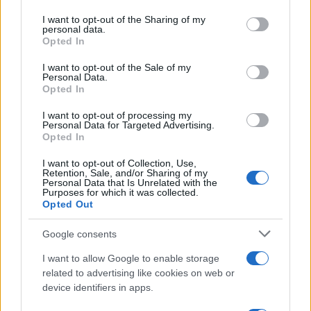
services and may gather and store information including but
not limited to your visit or usage behaviour. You may click to
I want to opt-out of the Sharing of my
personal data.
grant or deny consent to Google and its third-party tags to
Opted In
use your data for below specified purposes in below Google
consent section.
I want to opt-out of the Sale of my
Personal Data.
Opted In
I want to opt-out of processing my
Personal Data for Targeted Advertising.
Opted In
I want to opt-out of Collection, Use,
Retention, Sale, and/or Sharing of my
Brentolie daalt naar 88.9 dollar: grondstoffen onder druk
Personal Data that Is Unrelated with the
Purposes for which it was collected.
Sanne De Vries · 6 aug 2026
Opted Out
NEWS
Google consents
I want to allow Google to enable storage
related to advertising like cookies on web or
device identifiers in apps.