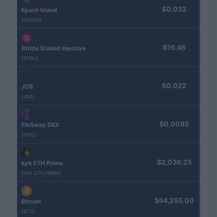
$0.032
Epoch Island
(EPOCH)
$16.46
Stride Staked Injective
(STINJ)
$0.022
JDB
(JDB)
$0.0085
FibSwap DEX
(FIBO)
$2,036.25
kpk ETH Prime
(KPK ETH PRIME)
$64,255.00
Bitcoin
(BTC)