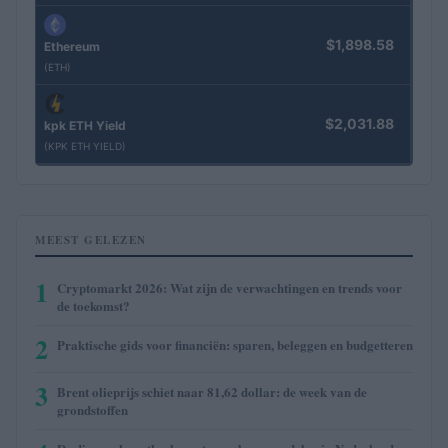
$1,898.58
Ethereum
(ETH)
$2,031.88
kpk ETH Yield
(KPK ETH YIELD)
MEEST GELEZEN
1
Cryptomarkt 2026: Wat zijn de verwachtingen en trends voor
de toekomst?
2
Praktische gids voor financiën: sparen, beleggen en budgetteren
3
Brent olieprijs schiet naar 81,62 dollar: de week van de
grondstoffen