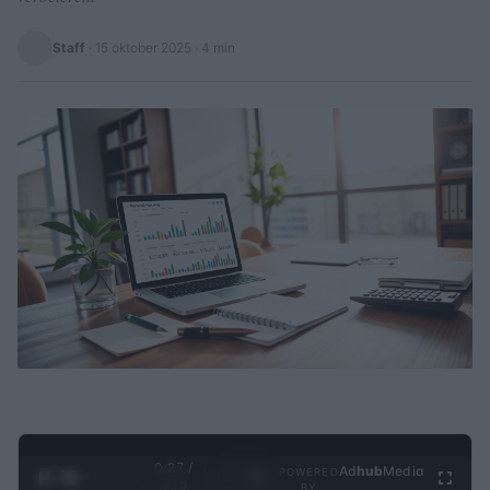
Staff
·
15 oktober 2025
· 4 min
0:28 /
Ad
hub
Media
POWERED
1
/
4
3:19
BY