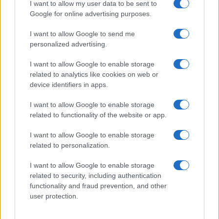
I want to allow my user data to be sent to
Google for online advertising purposes.
I want to allow Google to send me
personalized advertising.
I want to allow Google to enable storage
related to analytics like cookies on web or
Brentolie daalt naar 91,82 dollar: een week van teruggang in
device identifiers in apps.
grondstoffen
Sanne De Vries · 5 aug 2026
I want to allow Google to enable storage
related to functionality of the website or app.
NEWS
I want to allow Google to enable storage
related to personalization.
I want to allow Google to enable storage
related to security, including authentication
functionality and fraud prevention, and other
user protection.