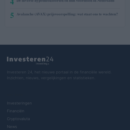
4
De diverse hypotheeksoorten en hun voordelen in Nederland
5
Avalanche (AVAX) prijsvoorspelling: wat staat ons te wachten?
Investeren 24, het nieuwe portaal in de financiële wereld.
Inzichten, nieuws, vergelijkingen en statistieken.
SECTIES
Investeringen
Financiën
Cryptovaluta
News