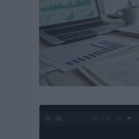
0:27 / 3:55
1
/
4