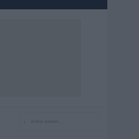
⌕
Zoeken