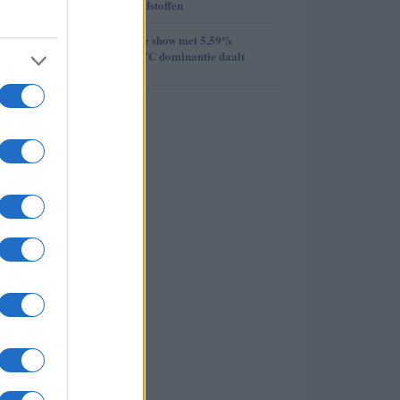
week van de grondstoffen
5
Ethereum steelt de show met 5,59%
stijging terwijl BTC dominantie daalt