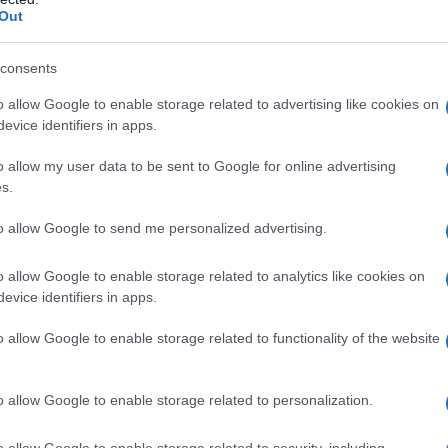
Out
consents
o allow Google to enable storage related to advertising like cookies on
evice identifiers in apps.
et
risico-rendementprincipe
. Dit principe stelt dat hoe
o allow my user data to be sent to Google for online advertising
ger het potentiële rendement. Dit betekent dat veilige
s.
aans lagere rendementen bieden dan risicovollere
to allow Google to send me personalized advertising.
 is essentieel om je eigen risicotolerantie te kennen
o allow Google to enable storage related to analytics like cookies on
evice identifiers in apps.
o allow Google to enable storage related to functionality of the website
aaruit je kunt kiezen, afhankelijk van je financiële
est populaire zijn:
o allow Google to enable storage related to personalization.
o allow Google to enable storage related to security, including