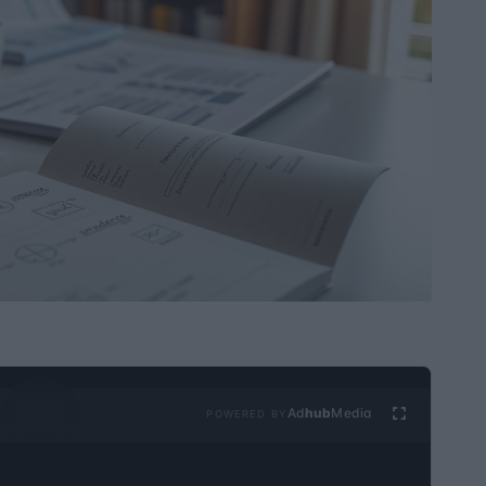
Ad
hub
Media
POWERED BY