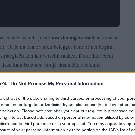
investeringen
 het maken van de juiste
cruciaal voor het
it. Of je nu een ervaren belegger bent of net begint,
strategieën kan het verschil maken. Dit artikel biedt
e deze kunt benutten om je financiële doelen te
n24 -
Do Not Process My Personal Information
 van aandelen of vastgoed. Het vereist een gedegen
oonlijke doelen. In dit artikel verkennen we de
to opt-out of the sale, sharing to third parties, or processing of your per
formation for targeted advertising by us, please use the below opt-out s
nde soorten investeringen en tips voor het maken van
r selection. Please note that after your opt-out request is processed y
eing interest-based ads based on personal information utilized by us or
disclosed to third parties prior to your opt-out. You may separately opt-
losure of your personal information by third parties on the IAB’s list of