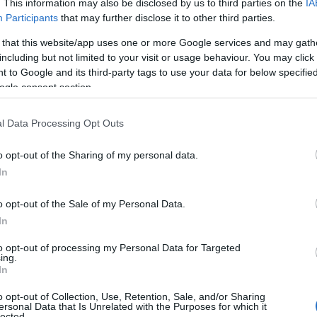
ren
. This information may also be disclosed by us to third parties on the
IA
Participants
that may further disclose it to other third parties.
mogelijkheden duiken, is het belangrijk om de
 that this website/app uses one or more Google services and may gath
Investeren is in wezen het toewijzen van geld aan activa
including but not limited to your visit or usage behaviour. You may click 
 to Google and its third-party tags to use your data for below specifi
n stijgen. Dit kan inhouden dat je aandelen koopt,
ogle consent section.
ncy
gaat. Het doel is om een rendement op je
 dividendbetalingen tot waardestijging van de activa.
l Data Processing Opt Outs
o opt-out of the Sharing of my personal data.
In
o opt-out of the Sale of my Personal Data.
In
to opt-out of processing my Personal Data for Targeted
ing.
In
o opt-out of Collection, Use, Retention, Sale, and/or Sharing
ersonal Data that Is Unrelated with the Purposes for which it
lected.