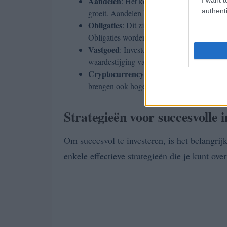
Aandelen
: Het kopen van aandelen in bedrij
authenti
groeit. Aandelen kunnen ook dividendbetal
Obligaties
: Dit zijn leningen die je aan een
Obligaties worden vaak als minder risicov
Vastgoed
: Investeren in onroerend goed k
waardestijging van het vastgoed.
Cryptocurrency
: Digitale valuta zoals B
brengen ook hogere risico’s met zich mee.
Strategieën voor succesvolle 
Om succesvol te investeren, is het belangrij
enkele effectieve strategieën die je kunt ove