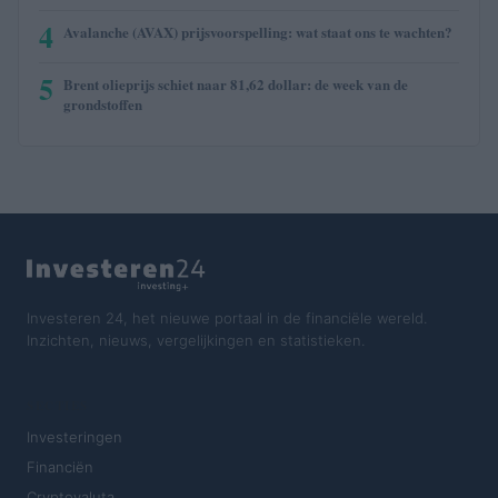
4
Avalanche (AVAX) prijsvoorspelling: wat staat ons te wachten?
5
Brent olieprijs schiet naar 81,62 dollar: de week van de
grondstoffen
Investeren 24, het nieuwe portaal in de financiële wereld.
Inzichten, nieuws, vergelijkingen en statistieken.
SECTIES
Investeringen
Financiën
Cryptovaluta