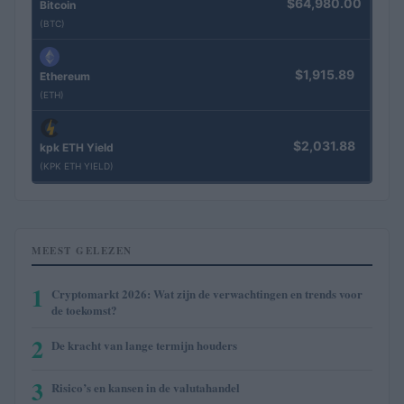
$64,980.00
Bitcoin
(BTC)
$1,915.89
Ethereum
(ETH)
$2,031.88
kpk ETH Yield
(KPK ETH YIELD)
MEEST GELEZEN
1
Cryptomarkt 2026: Wat zijn de verwachtingen en trends voor
de toekomst?
2
De kracht van lange termijn houders
3
Risico’s en kansen in de valutahandel