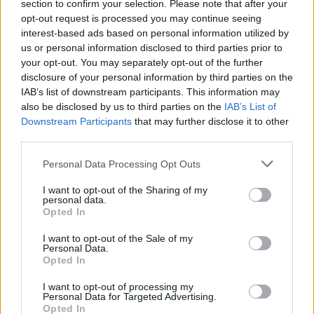
section to confirm your selection. Please note that after your
NEWS
opt-out request is processed you may continue seeing
interest-based ads based on personal information utilized by
us or personal information disclosed to third parties prior to
your opt-out. You may separately opt-out of the further
disclosure of your personal information by third parties on the
IAB’s list of downstream participants. This information may
also be disclosed by us to third parties on the
IAB’s List of
Downstream Participants
that may further disclose it to other
third parties.
Please note that this website/app uses one or more Google
Personal Data Processing Opt Outs
services and may gather and store information including but
not limited to your visit or usage behaviour. You may click to
I want to opt-out of the Sharing of my
personal data.
grant or deny consent to Google and its third-party tags to
Brentolie daalt naar 88.9 dollar: een week van dalende
Opted In
use your data for below specified purposes in below Google
grondstoffenprijzen
consent section.
I want to opt-out of the Sale of my
Sanne De Vries · 7 aug 2026
Personal Data.
Opted In
NEWS
I want to opt-out of processing my
Personal Data for Targeted Advertising.
Opted In