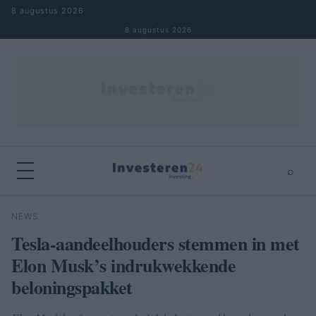
Naar inhoud springen
8 augustus 2026
8 augustus 2026
⌕
×
⌕
NEWS
Zoeken
Tesla-aandeelhouders stemmen in met
Elon Musk’s indrukwekkende
beloningspakket