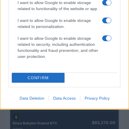
I want to allow Google to enable storage
related to functionality of the website or app.
I want to allow Google to enable storage
related to personalization.
Brentolie daalt naar 91,82 dollar: een week van teruggang in
grondstoffen
I want to allow Google to enable storage
related to security, including authentication
Sanne De Vries · 5 aug 2026
functionality and fraud prevention, and other
user protection.
CRYPTOKOERSEN
CONFIRM
Naam
Prijs
Data Deletion
Data Access
Privacy Policy
$4,205.78
Eureka Bridged PAX Gold (Terra
(PAXG)
$83,270.00
Kinza Babylon Staked BTC
(KBTC)