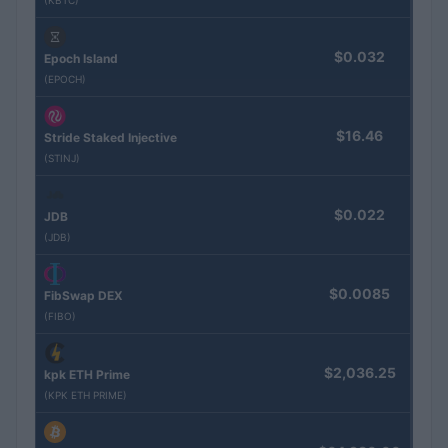
$0.032
Epoch Island
(EPOCH)
$16.46
Stride Staked Injective
(STINJ)
$0.022
JDB
(JDB)
$0.0085
FibSwap DEX
(FIBO)
$2,036.25
kpk ETH Prime
(KPK ETH PRIME)