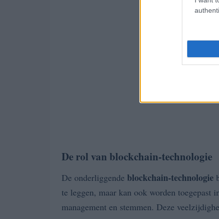
authenti
De rol van blockchain-technologie
blockchain-technologie
De onderliggende
b
te leggen, maar kan ook worden toegepast i
management en stemmen. Deze veelzijdigheid