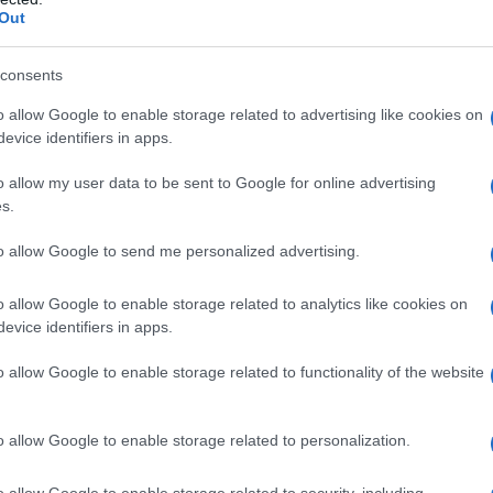
Out
toekomst van Bitcoin, met een focus op technologische
consents
het grote publiek. We bekijken ook hoe deze factoren
rm te geven.
o allow Google to enable storage related to advertising like cookies on
evice identifiers in apps.
n innovatie
o allow my user data to be sent to Google for online advertising
s.
technologische innovatie
t in de voortdurende
die het
to allow Google to send me personalized advertising.
van
Layer 2
-oplossingen zoals het Lightning Network
n goedkoper uit te voeren. Deze technologie kan
o allow Google to enable storage related to analytics like cookies on
evice identifiers in apps.
 versterken, vooral in gebieden waar traditionele
o allow Google to enable storage related to functionality of the website
o allow Google to enable storage related to personalization.
o allow Google to enable storage related to security, including