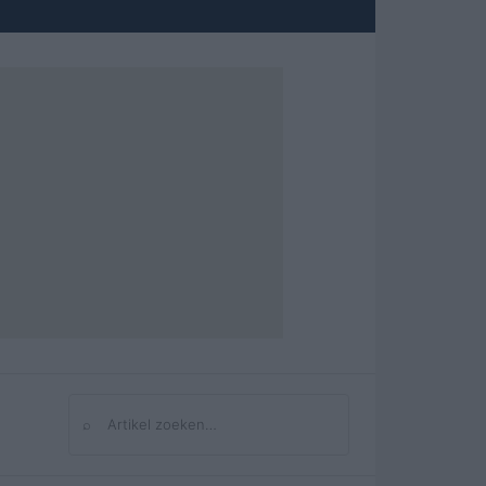
⌕
Zoeken