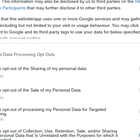
. This information may also be disclosed by us to third parties on the
IA
Participants
that may further disclose it to other third parties.
 that this website/app uses one or more Google services and may gath
including but not limited to your visit or usage behaviour. You may click 
Ad
hub
Media
 to Google and its third-party tags to use your data for below specifi
POWERED BY
ogle consent section.
l Data Processing Opt Outs
o opt-out of the Sharing of my personal data.
In
currency
o opt-out of the Sale of my Personal Data.
, heeft in de afgelopen jaren een opmerkelijke
In
2009 heeft het niet alleen de financiële wereld
ver geld en waarde denken. Terwijl de
to opt-out of processing my Personal Data for Targeted
ing.
ws is, zijn er veel diepere vragen die we moeten
In
n voor Bitcoin in de toekomst, en hoe zullen ze de
o opt-out of Collection, Use, Retention, Sale, and/or Sharing
ersonal Data that Is Unrelated with the Purposes for which it
lected.