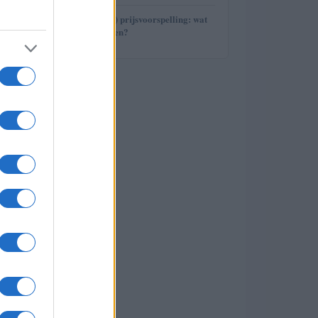
5
Avalanche (AVAX) prijsvoorspelling: wat
staat ons te wachten?