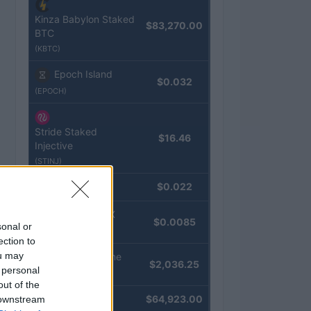
Kinza Babylon Staked
$83,270.00
BTC
(KBTC)
Epoch Island
$0.032
(EPOCH)
Stride Staked
$16.46
Injective
(STINJ)
JDB
$0.022
(JDB)
FibSwap DEX
$0.0085
sonal or
(FIBO)
ection to
ou may
kpk ETH Prime
$2,036.25
 personal
(KPK ETH PRIME)
out of the
Bitcoin
$64,923.00
 downstream
(BTC)