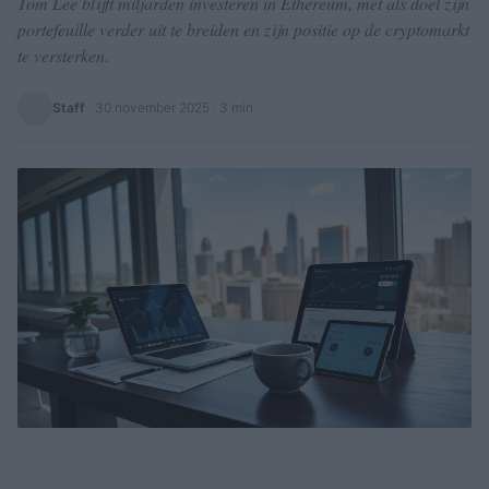
Tom Lee blijft miljarden investeren in Ethereum, met als doel zijn
portefeuille verder uit te breiden en zijn positie op de cryptomarkt
te versterken.
Staff
·
30 november 2025
· 3 min