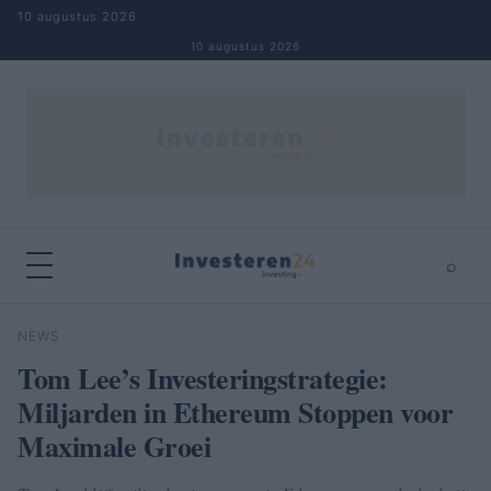
Naar inhoud springen
10 augustus 2026
10 augustus 2026
⌕
×
⌕
NEWS
Zoeken
Tom Lee’s Investeringstrategie:
Miljarden in Ethereum Stoppen voor
Maximale Groei