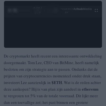
0:20 /
Ad
hub
Media
POWERED
1
/
4
3:19
BY
De cryptomarkt heeft recent een interessante ontwikkeling
doorgemaakt. Tom Lee, CEO van BitMine, heeft namelijk
besloten om zijn strategie aan te passen. Ondanks dat de
prijzen van cryptocurrencies momenteel onder druk staan,
$ETH
investeert Lee aanzienlijk in
. Wat is de reden achter
ethereum
deze aankopen? Hij is van plan zijn aandeel in
te vergroten tot 5% van de totale voorraad. Dit lijkt meer
dan een toevallige zet; het past binnen een grotere