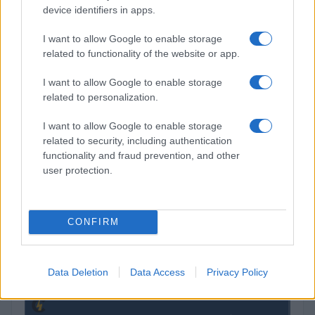
(PAXG)
device identifiers in apps.
I want to allow Google to enable storage
$83,270.00
Kinza Babylon Staked BTC
related to functionality of the website or app.
(KBTC)
I want to allow Google to enable storage
$0.032
related to personalization.
Epoch Island
(EPOCH)
I want to allow Google to enable storage
related to security, including authentication
$16.46
Stride Staked Injective
functionality and fraud prevention, and other
(STINJ)
user protection.
$0.022
JDB
CONFIRM
(JDB)
$0.0085
FibSwap DEX
Data Deletion
Data Access
Privacy Policy
(FIBO)