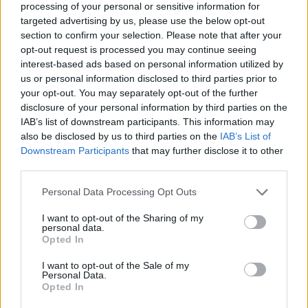
processing of your personal or sensitive information for
NEWS
targeted advertising by us, please use the below opt-out
section to confirm your selection. Please note that after your
opt-out request is processed you may continue seeing
interest-based ads based on personal information utilized by
us or personal information disclosed to third parties prior to
your opt-out. You may separately opt-out of the further
disclosure of your personal information by third parties on the
IAB’s list of downstream participants. This information may
also be disclosed by us to third parties on the
IAB’s List of
Downstream Participants
that may further disclose it to other
third parties.
Please note that this website/app uses one or more Google
Personal Data Processing Opt Outs
Brentolie daalt naar 88.9 dollar: grondstoffen onder druk
services and may gather and store information including but
not limited to your visit or usage behaviour. You may click to
I want to opt-out of the Sharing of my
Sanne De Vries · 6 aug 2026
personal data.
grant or deny consent to Google and its third-party tags to
Opted In
use your data for below specified purposes in below Google
NEWS
consent section.
I want to opt-out of the Sale of my
Personal Data.
Opted In