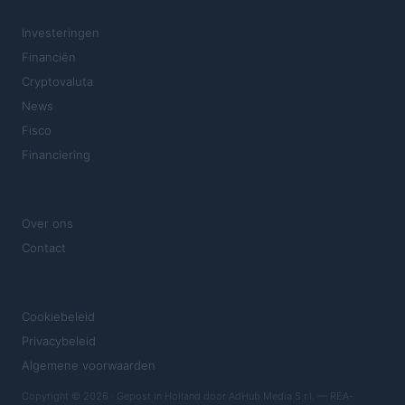
SECTIES
Investeringen
Financiën
Cryptovaluta
News
Fisco
Financiering
MAGAZINE
Over ons
Contact
JURIDISCH
Cookiebeleid
Privacybeleid
Algemene voorwaarden
Copyright © 2026 · Gepost in Holland door AdHub Media S.r.l. — REA-