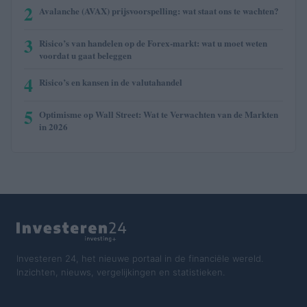
2
Avalanche (AVAX) prijsvoorspelling: wat staat ons te wachten?
3
Risico’s van handelen op de Forex-markt: wat u moet weten
voordat u gaat beleggen
4
Risico’s en kansen in de valutahandel
5
Optimisme op Wall Street: Wat te Verwachten van de Markten
in 2026
Investeren 24, het nieuwe portaal in de financiële wereld.
Inzichten, nieuws, vergelijkingen en statistieken.