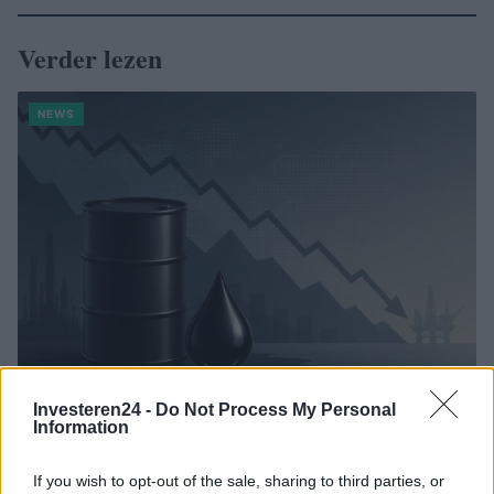
Verder lezen
NEWS
Investeren24 -
Do Not Process My Personal
Brentolie daalt naar 88.9 dollar: een week van dalende
Information
grondstoffenprijzen
Sanne De Vries · 7 aug 2026
If you wish to opt-out of the sale, sharing to third parties, or