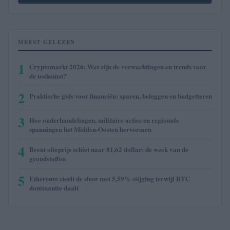
MEEST GELEZEN
1
Cryptomarkt 2026: Wat zijn de verwachtingen en trends voor
de toekomst?
2
Praktische gids voor financiën: sparen, beleggen en budgetteren
3
Hoe onderhandelingen, militaire acties en regionale
spanningen het Midden-Oosten hervormen
4
Brent olieprijs schiet naar 81,62 dollar: de week van de
grondstoffen
5
Ethereum steelt de show met 5,59% stijging terwijl BTC
dominantie daalt