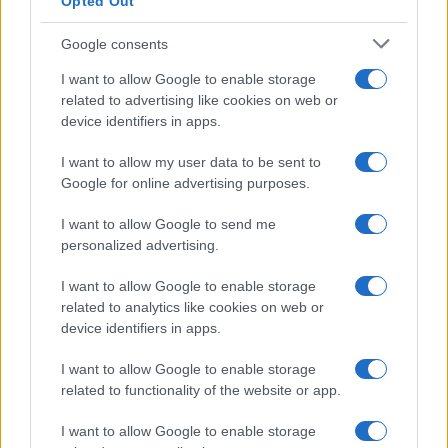
Brentolie daalt naar 91,82 dollar: een week van dalende
Opted Out
grondstoffenprijzen
Google consents
Sanne De Vries · 4 aug 2026
I want to allow Google to enable storage
NEWS
related to advertising like cookies on web or
device identifiers in apps.
I want to allow my user data to be sent to
Google for online advertising purposes.
I want to allow Google to send me
personalized advertising.
I want to allow Google to enable storage
related to analytics like cookies on web or
device identifiers in apps.
EUR/JPY daalt 1,58%: valuta en crypto in een week van
I want to allow Google to enable storage
terugtrekking
related to functionality of the website or app.
Sanne De Vries · 3 aug 2026
I want to allow Google to enable storage