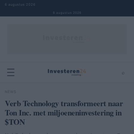
Naar inhoud springen
6 augustus 2026
6 augustus 2026
⌕
×
⌕
NEWS
Zoeken
Verb Technology transformeert naar
Ton Inc. met miljoeneninvestering in
$TON