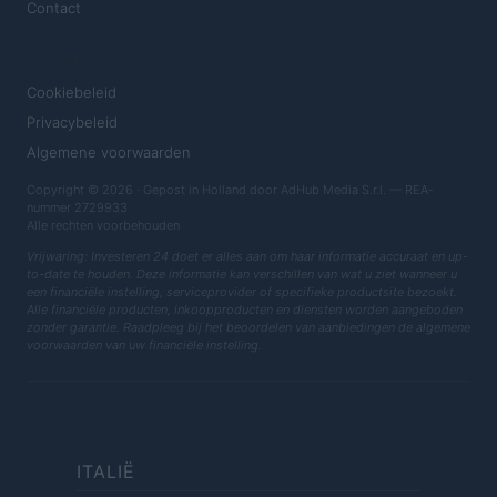
Contact
JURIDISCH
Cookiebeleid
Privacybeleid
Algemene voorwaarden
Copyright © 2026 · Gepost in Holland door AdHub Media S.r.l. — REA-
nummer 2729933
Alle rechten voorbehouden
Vrijwaring: Investeren 24 doet er alles aan om haar informatie accuraat en up-
to-date te houden. Deze informatie kan verschillen van wat u ziet wanneer u
een financiële instelling, serviceprovider of specifieke productsite bezoekt.
Alle financiële producten, inkoopproducten en diensten worden aangeboden
zonder garantie. Raadpleeg bij het beoordelen van aanbiedingen de algemene
voorwaarden van uw financiële instelling.
ITALIË