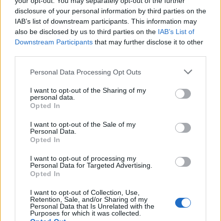
your opt-out. You may separately opt-out of the further
disclosure of your personal information by third parties on the
IAB’s list of downstream participants. This information may
also be disclosed by us to third parties on the
IAB’s List of
Brentolie daalt naar 91,82 dollar: een week van teruggang in
Downstream Participants
that may further disclose it to other
grondstoffen
third parties.
Sanne De Vries · 5 aug 2026
Please note that this website/app uses one or more Google
Personal Data Processing Opt Outs
services and may gather and store information including but
NEWS
not limited to your visit or usage behaviour. You may click to
I want to opt-out of the Sharing of my
personal data.
grant or deny consent to Google and its third-party tags to
Opted In
use your data for below specified purposes in below Google
consent section.
I want to opt-out of the Sale of my
Personal Data.
Opted In
I want to opt-out of processing my
Personal Data for Targeted Advertising.
Opted In
I want to opt-out of Collection, Use,
Retention, Sale, and/or Sharing of my
Personal Data that Is Unrelated with the
Purposes for which it was collected.