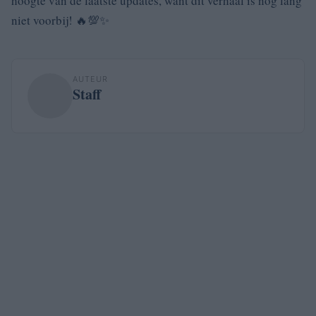
hoogte van de laatste updates, want dit verhaal is nog lang
niet voorbij! 🔥💯✨
AUTEUR
Staff