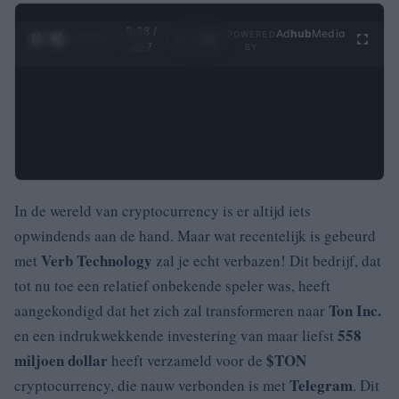
0:29 /
Ad
hub
Media
POWERED
1
/
4
4:27
BY
In de wereld van cryptocurrency is er altijd iets
opwindends aan de hand. Maar wat recentelijk is gebeurd
Verb Technology
met
zal je echt verbazen! Dit bedrijf, dat
tot nu toe een relatief onbekende speler was, heeft
Ton Inc.
aangekondigd dat het zich zal transformeren naar
558
en een indrukwekkende investering van maar liefst
miljoen dollar
$TON
heeft verzameld voor de
Telegram
cryptocurrency, die nauw verbonden is met
. Dit