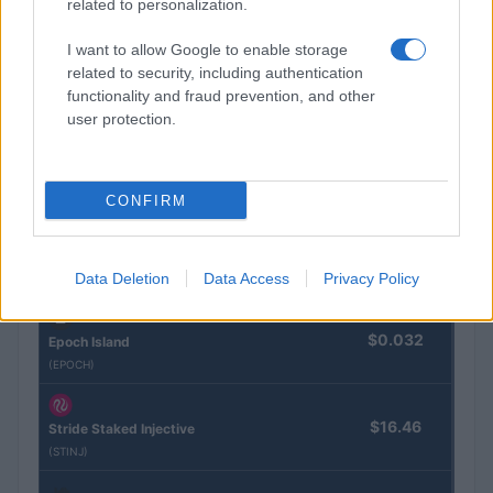
related to personalization.
CRYPTOKOERSEN
I want to allow Google to enable storage
related to security, including authentication
functionality and fraud prevention, and other
Naam
Prijs
user protection.
$4,205.78
Eureka Bridged PAX Gold (Terra
(PAXG)
CONFIRM
$83,270.00
Kinza Babylon Staked BTC
Data Deletion
Data Access
Privacy Policy
(KBTC)
$0.032
Epoch Island
(EPOCH)
$16.46
Stride Staked Injective
(STINJ)