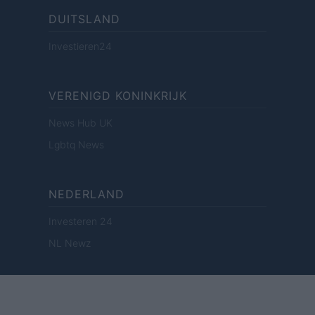
DUITSLAND
Investieren24
VERENIGD KONINKRIJK
News Hub UK
Lgbtq News
NEDERLAND
Investeren 24
NL Newz