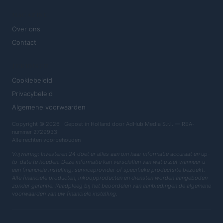
MAGAZINE
Over ons
Contact
JURIDISCH
Cookiebeleid
Privacybeleid
Algemene voorwaarden
Copyright © 2026 · Gepost in Holland door AdHub Media S.r.l. — REA-
nummer 2729933
Alle rechten voorbehouden
Vrijwaring: Investeren 24 doet er alles aan om haar informatie accuraat en up-
to-date te houden. Deze informatie kan verschillen van wat u ziet wanneer u
een financiële instelling, serviceprovider of specifieke productsite bezoekt.
Alle financiële producten, inkoopproducten en diensten worden aangeboden
zonder garantie. Raadpleeg bij het beoordelen van aanbiedingen de algemene
voorwaarden van uw financiële instelling.