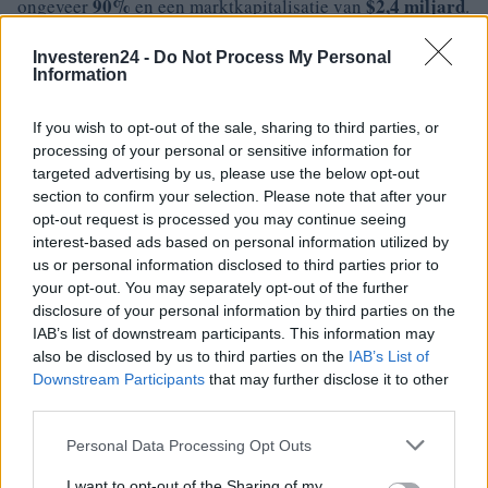
90%
$2,4 miljard
ongeveer
en een marktkapitalisatie van
.
Met deze veelbelovende ontwikkelingen rijst de vraag: wat
Investeren24 -
Do Not Process My Personal
ligt er in het vooruitzicht voor Plasma? Dit artikel verkent
Information
de factoren die hebben bijgedragen aan het initiële succes
van Plasma en de potentiële toekomstige koers van zowel
If you wish to opt-out of the sale, sharing to third parties, or
processing of your personal or sensitive information for
het platform als zijn token.1
targeted advertising by us, please use the below opt-out
section to confirm your selection. Please note that after your
opt-out request is processed you may continue seeing
interest-based ads based on personal information utilized by
AUTEUR
us or personal information disclosed to third parties prior to
Staff
your opt-out. You may separately opt-out of the further
disclosure of your personal information by third parties on the
IAB’s list of downstream participants. This information may
also be disclosed by us to third parties on the
IAB’s List of
Downstream Participants
that may further disclose it to other
third parties.
Please note that this website/app uses one or more Google
Personal Data Processing Opt Outs
services and may gather and store information including but
not limited to your visit or usage behaviour. You may click to
I want to opt-out of the Sharing of my