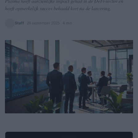
Plasma heeft aanzienlijke impact gehad in de DeFi-sector en
heeft opmerkelijk succes behaald kort na de lancering.
Staff
·
29 september 2025
· 4 min