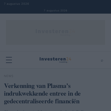
Naar inhoud springen
7 augustus 2026
7 augustus 2026
⌕
×
⌕
NEWS
Zoeken
Verkenning van Plasma’s
indrukwekkende entree in de
gedecentraliseerde financiën