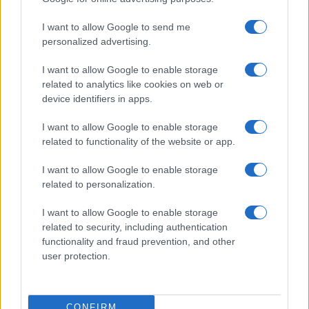
I want to allow Google to send me
personalized advertising.
I want to allow Google to enable storage
related to analytics like cookies on web or
device identifiers in apps.
I want to allow Google to enable storage
Brentolie daalt naar 88.9 dollar: grondstoffen onder druk
related to functionality of the website or app.
Sanne De Vries · 6 aug 2026
I want to allow Google to enable storage
related to personalization.
NEWS
I want to allow Google to enable storage
related to security, including authentication
functionality and fraud prevention, and other
user protection.
CONFIRM