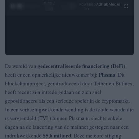
0:29 /
Ad
hub
Media
POWERED
1
/
4
3:55
BY
gedecentraliseerde financiering (DeFi)
De wereld van
Plasma
heeft er een opmerkelijke nieuwkomer bij:
. Dit
blockchainproject, geïntroduceerd door Tether en Bitfinex,
heeft recent zijn intrede gedaan en zich snel
gepositioneerd als een serieuze speler in de cryptomarkt.
In een verbazingwekkende wending is de totale waarde die
is vergrendeld (TVL) binnen Plasma in slechts enkele
dagen na de lancering van de mainnet gestegen naar een
$5,6 miljard
indrukwekkende
. Deze meteore stijging