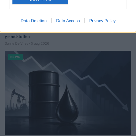
Data Deletion
Data Access
Privacy Policy
Brentolie daalt naar 91,82 dollar: een week van teruggang in
grondstoffen
Sanne De Vries · 5 aug 2026
NEWS