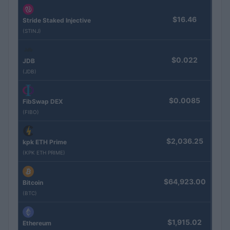
$16.46
Stride Staked Injective
(STINJ)
$0.022
JDB
(JDB)
$0.0085
FibSwap DEX
(FIBO)
$2,036.25
kpk ETH Prime
(KPK ETH PRIME)
$64,923.00
Bitcoin
(BTC)
$1,915.02
Ethereum