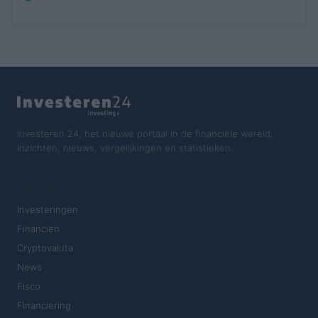
Investeren 24, het nieuwe portaal in de financiële wereld.
Inzichten, nieuws, vergelijkingen en statistieken.
SECTIES
Investeringen
Financiën
Cryptovaluta
News
Fisco
Financiering