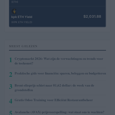
(ETH)
$2,031.88
kpk ETH Yield
(KPK ETH YIELD)
MEEST GELEZEN
1
Cryptomarkt 2026: Wat zijn de verwachtingen en trends voor
de toekomst?
2
Praktische gids voor financiën: sparen, beleggen en budgetteren
3
Brent olieprijs schiet naar 81,62 dollar: de week van de
grondstoffen
4
Gratis Odoo Training voor Efficiënt Restaurantbeheer
5
Avalanche (AVAX) prijsvoorspelling: wat staat ons te wachten?