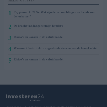
MEEST GELEZEN
1
Cryptomarkt 2026: Wat zijn de verwachtingen en trends voor
de toekomst?
2
De kracht van lange termijn houders
3
Risico’s en kansen in de valutahandel
4
Waarom ChainLink in augustus de sterren van de hemel schiet
5
Risico’s en kansen in de valutahandel
Investeren 24, het nieuwe portaal in de financiële wereld.