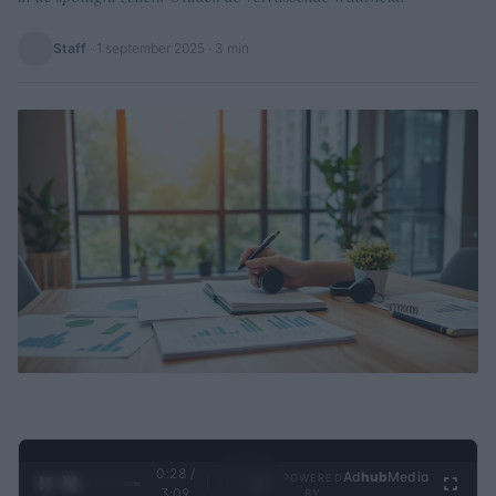
Staff
·
1 september 2025
· 3 min
0:29 /
Ad
hub
Media
POWERED
1
/
4
3:09
BY