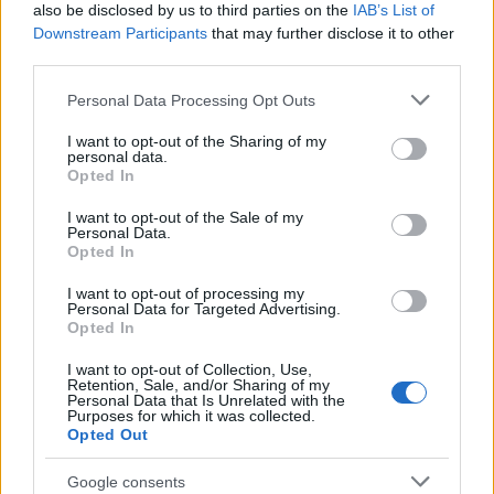
also be disclosed by us to third parties on the
IAB’s List of
Brentolie daalt naar 88.9 dollar: een week van dalende
Downstream Participants
that may further disclose it to other
grondstoffenprijzen
third parties.
Sanne De Vries · 7 aug 2026
Please note that this website/app uses one or more Google
Personal Data Processing Opt Outs
services and may gather and store information including but
NEWS
not limited to your visit or usage behaviour. You may click to
I want to opt-out of the Sharing of my
personal data.
grant or deny consent to Google and its third-party tags to
Opted In
use your data for below specified purposes in below Google
consent section.
I want to opt-out of the Sale of my
Personal Data.
Opted In
I want to opt-out of processing my
Personal Data for Targeted Advertising.
Opted In
I want to opt-out of Collection, Use,
Retention, Sale, and/or Sharing of my
Personal Data that Is Unrelated with the
Purposes for which it was collected.
Brentolie daalt naar 88.9 dollar: grondstoffen onder druk
Opted Out
Sanne De Vries · 6 aug 2026
Google consents