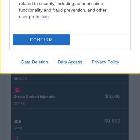
Naam
Prijs
related to security, including authentication
functionality and fraud prevention, and other
user protection.
$4,205.78
Eureka Bridged PAX Gold (Terra
(PAXG)
CONFIRM
$83,270.00
Kinza Babylon Staked BTC
(KBTC)
Data Deletion
Data Access
Privacy Policy
$0.032
Epoch Island
(EPOCH)
$16.46
Stride Staked Injective
(STINJ)
$0.022
JDB
(JDB)