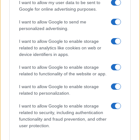
I want to allow my user data to be sent to
Google for online advertising purposes.
I want to allow Google to send me
Brentolie daalt naar 91,82 dollar: een week van teruggang in
personalized advertising.
grondstoffen
Sanne De Vries · 5 aug 2026
I want to allow Google to enable storage
related to analytics like cookies on web or
device identifiers in apps.
CRYPTOKOERSEN
I want to allow Google to enable storage
related to functionality of the website or app.
Naam
Prijs
I want to allow Google to enable storage
related to personalization.
$4,205.78
Eureka Bridged PAX Gold (Terra
(PAXG)
I want to allow Google to enable storage
related to security, including authentication
functionality and fraud prevention, and other
$83,270.00
Kinza Babylon Staked BTC
user protection.
(KBTC)