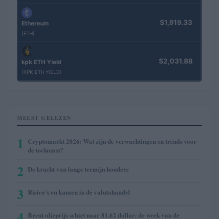
$1,919.33
Ethereum
(ETH)
$2,031.88
kpk ETH Yield
(KPK ETH YIELD)
MEEST GELEZEN
1
Cryptomarkt 2026: Wat zijn de verwachtingen en trends voor
de toekomst?
2
De kracht van lange termijn houders
3
Risico’s en kansen in de valutahandel
4
Brent olieprijs schiet naar 81,62 dollar: de week van de