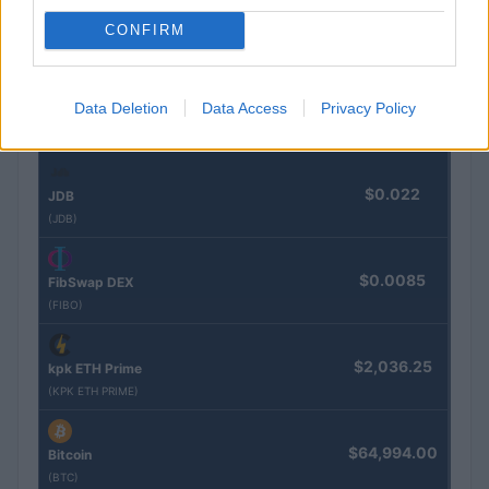
$0.032
Epoch Island
CONFIRM
(EPOCH)
$16.46
Data Deletion
Data Access
Privacy Policy
Stride Staked Injective
(STINJ)
$0.022
JDB
(JDB)
$0.0085
FibSwap DEX
(FIBO)
$2,036.25
kpk ETH Prime
(KPK ETH PRIME)
$64,994.00
Bitcoin
(BTC)