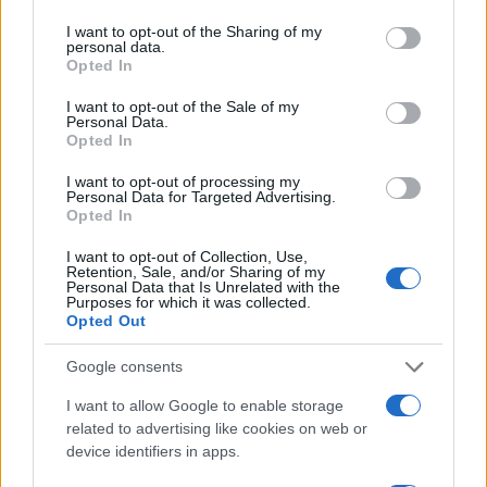
services and may gather and store information including but
not limited to your visit or usage behaviour. You may click to
I want to opt-out of the Sharing of my
personal data.
grant or deny consent to Google and its third-party tags to
Opted In
use your data for below specified purposes in below Google
consent section.
I want to opt-out of the Sale of my
Personal Data.
Opted In
I want to opt-out of processing my
Brentolie daalt naar 88.9 dollar: grondstoffen onder druk
Personal Data for Targeted Advertising.
Opted In
Sanne De Vries · 6 aug 2026
I want to opt-out of Collection, Use,
Retention, Sale, and/or Sharing of my
NEWS
Personal Data that Is Unrelated with the
Purposes for which it was collected.
Opted Out
Google consents
I want to allow Google to enable storage
related to advertising like cookies on web or
device identifiers in apps.