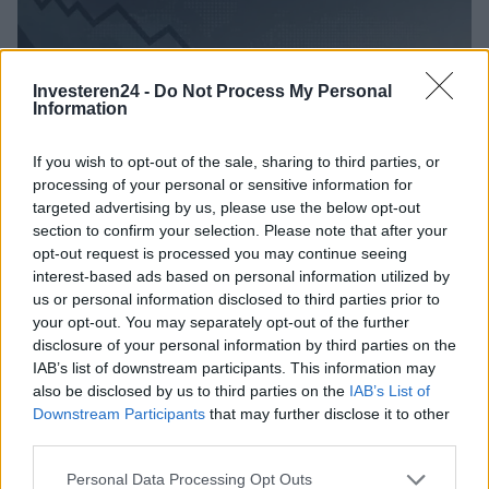
Investeren24 -
Do Not Process My Personal
Information
If you wish to opt-out of the sale, sharing to third parties, or
processing of your personal or sensitive information for
targeted advertising by us, please use the below opt-out
section to confirm your selection. Please note that after your
opt-out request is processed you may continue seeing
interest-based ads based on personal information utilized by
Brentolie daalt naar 88.9 dollar: een week van dalende
us or personal information disclosed to third parties prior to
grondstoffenprijzen
your opt-out. You may separately opt-out of the further
Sanne De Vries · 7 aug 2026
disclosure of your personal information by third parties on the
IAB’s list of downstream participants. This information may
NEWS
also be disclosed by us to third parties on the
IAB’s List of
Downstream Participants
that may further disclose it to other
third parties.
Please note that this website/app uses one or more Google
Personal Data Processing Opt Outs