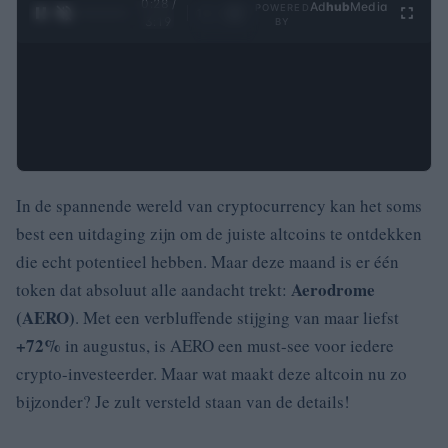
0:28 /
Ad
hub
Media
POWERED
1
/
4
3:19
BY
In de spannende wereld van cryptocurrency kan het soms
best een uitdaging zijn om de juiste altcoins te ontdekken
die echt potentieel hebben. Maar deze maand is er één
Aerodrome
token dat absoluut alle aandacht trekt:
(AERO)
. Met een verbluffende stijging van maar liefst
+72%
in augustus, is AERO een must-see voor iedere
crypto-investeerder. Maar wat maakt deze altcoin nu zo
bijzonder? Je zult versteld staan van de details!