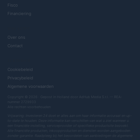
Fisco
Financiering
MAGAZINE
Over ons
Contact
JURIDISCH
Cookiebeleid
Privacybeleid
Algemene voorwaarden
Copyright © 2026 · Gepost in Holland door AdHub Media S.r.l. — REA-
nummer 2729933
Alle rechten voorbehouden
Vrijwaring: Investeren 24 doet er alles aan om haar informatie accuraat en up-
to-date te houden. Deze informatie kan verschillen van wat u ziet wanneer u
een financiële instelling, serviceprovider of specifieke productsite bezoekt.
Alle financiële producten, inkoopproducten en diensten worden aangeboden
zonder garantie. Raadpleeg bij het beoordelen van aanbiedingen de algemene