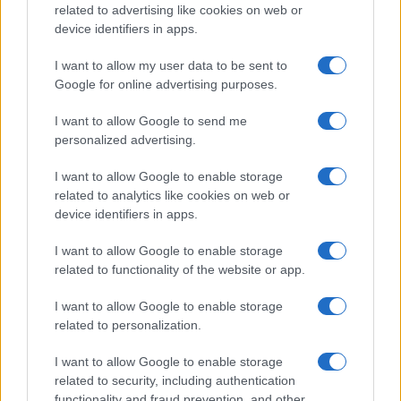
related to advertising like cookies on web or
device identifiers in apps.
I want to allow my user data to be sent to
Google for online advertising purposes.
I want to allow Google to send me
personalized advertising.
EUR/JPY daalt 1,58%: valuta en crypto in een week van
I want to allow Google to enable storage
terugtrekking
related to analytics like cookies on web or
Sanne De Vries · 3 aug 2026
device identifiers in apps.
I want to allow Google to enable storage
related to functionality of the website or app.
CRYPTOKOERSEN
I want to allow Google to enable storage
Naam
Prijs
related to personalization.
I want to allow Google to enable storage
$4,205.78
Eureka Bridged PAX Gold (Terra
related to security, including authentication
(PAXG)
functionality and fraud prevention, and other