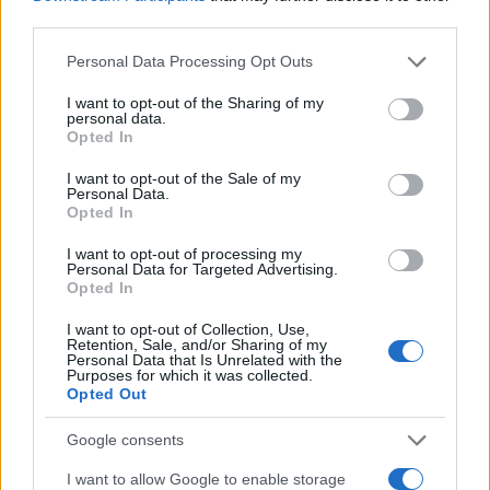
third parties.
Please note that this website/app uses one or more Google
Personal Data Processing Opt Outs
services and may gather and store information including but
not limited to your visit or usage behaviour. You may click to
I want to opt-out of the Sharing of my
personal data.
grant or deny consent to Google and its third-party tags to
Opted In
use your data for below specified purposes in below Google
consent section.
I want to opt-out of the Sale of my
Personal Data.
Opted In
I want to opt-out of processing my
Personal Data for Targeted Advertising.
Opted In
Brentolie daalt naar 91,82 dollar: een week van dalende
grondstoffenprijzen
I want to opt-out of Collection, Use,
Retention, Sale, and/or Sharing of my
Sanne De Vries · 4 aug 2026
Personal Data that Is Unrelated with the
Purposes for which it was collected.
Opted Out
NEWS
Google consents
I want to allow Google to enable storage