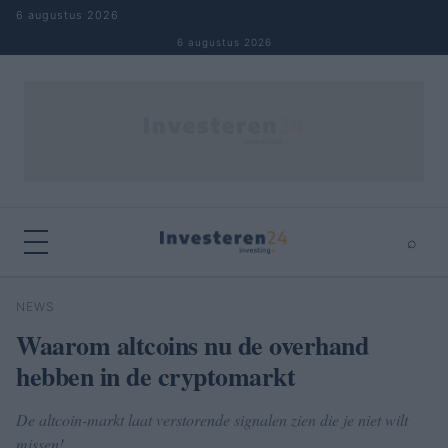
Naar inhoud springen
6 augustus 2026
6 augustus 2026
⌕
×
⌕
NEWS
Zoeken
Waarom altcoins nu de overhand
hebben in de cryptomarkt
De altcoin-markt laat verstorende signalen zien die je niet wilt
missen!