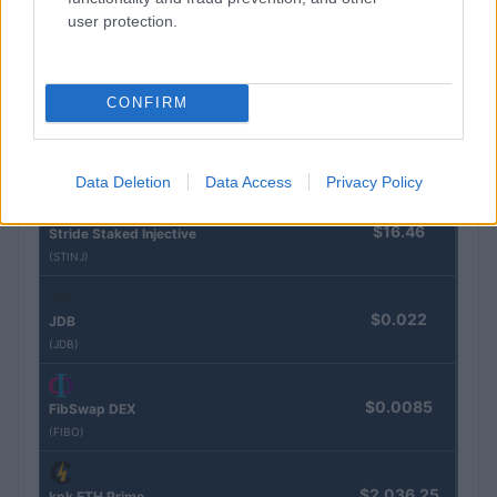
user protection.
$83,270.00
Kinza Babylon Staked BTC
(KBTC)
CONFIRM
$0.032
Epoch Island
(EPOCH)
Data Deletion
Data Access
Privacy Policy
$16.46
Stride Staked Injective
(STINJ)
$0.022
JDB
(JDB)
$0.0085
FibSwap DEX
(FIBO)
$2,036.25
kpk ETH Prime