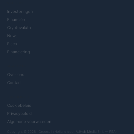
SECTIES
Investeringen
Financiën
Cryptovaluta
News
Fisco
Financiering
MAGAZINE
Over ons
Contact
JURIDISCH
Cookiebeleid
Privacybeleid
Algemene voorwaarden
Copyright © 2026 · Gepost in Holland door AdHub Media S.r.l. — REA-