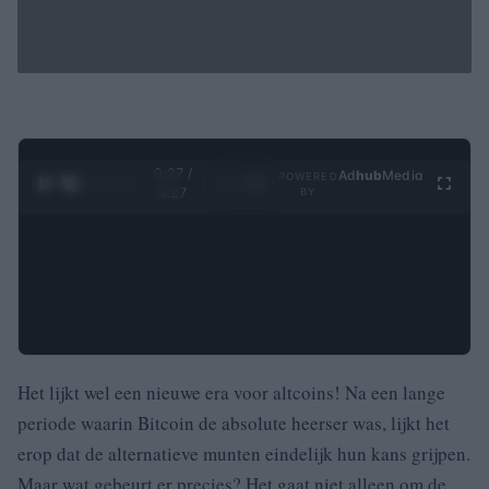
0:28 /
Ad
hub
Media
POWERED
1
/
4
4:27
BY
Het lijkt wel een nieuwe era voor altcoins! Na een lange
periode waarin Bitcoin de absolute heerser was, lijkt het
erop dat de alternatieve munten eindelijk hun kans grijpen.
Maar wat gebeurt er precies? Het gaat niet alleen om de