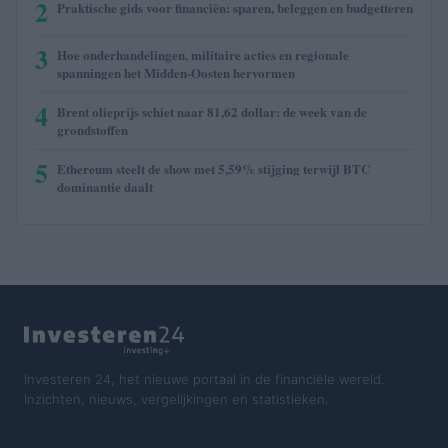
2
Praktische gids voor financiën: sparen, beleggen en budgetteren
3
Hoe onderhandelingen, militaire acties en regionale
spanningen het Midden-Oosten hervormen
4
Brent olieprijs schiet naar 81,62 dollar: de week van de
grondstoffen
5
Ethereum steelt de show met 5,59% stijging terwijl BTC
dominantie daalt
Investeren 24, het nieuwe portaal in de financiële wereld.
Inzichten, nieuws, vergelijkingen en statistieken.