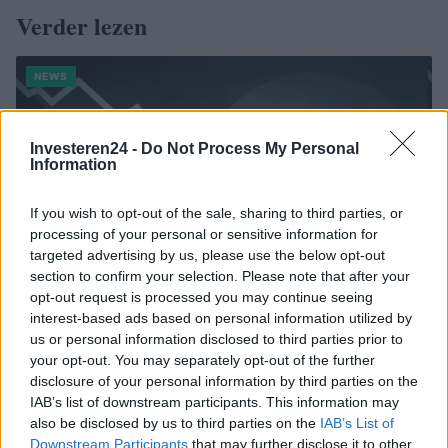
Verder lezen
NEWS
Investeren24 -
Do Not Process My Personal
Information
If you wish to opt-out of the sale, sharing to third parties, or
processing of your personal or sensitive information for
targeted advertising by us, please use the below opt-out
section to confirm your selection. Please note that after your
opt-out request is processed you may continue seeing
interest-based ads based on personal information utilized by
us or personal information disclosed to third parties prior to
Brentolie daalt naar 91,82 dollar: een week van teruggang in
your opt-out. You may separately opt-out of the further
grondstoffen
disclosure of your personal information by third parties on the
Sanne De Vries · 5 aug 2026
IAB’s list of downstream participants. This information may
also be disclosed by us to third parties on the
IAB’s List of
NEWS
Downstream Participants
that may further disclose it to other