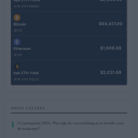
(KPK ETH PRIME)
$64,417.00
Bitcoin
(BTC)
$1,906.69
Ethereum
(ETH)
$2,031.88
kpk ETH Yield
(KPK ETH YIELD)
MEEST GELEZEN
1
Cryptomarkt 2026: Wat zijn de verwachtingen en trends voor
de toekomst?