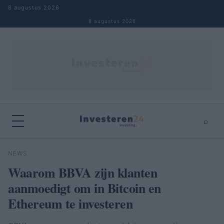
Naar inhoud springen
8 augustus 2026
8 augustus 2026
⌕
×
⌕
NEWS
Zoeken
Waarom BBVA zijn klanten
aanmoedigt om in Bitcoin en
Ethereum te investeren