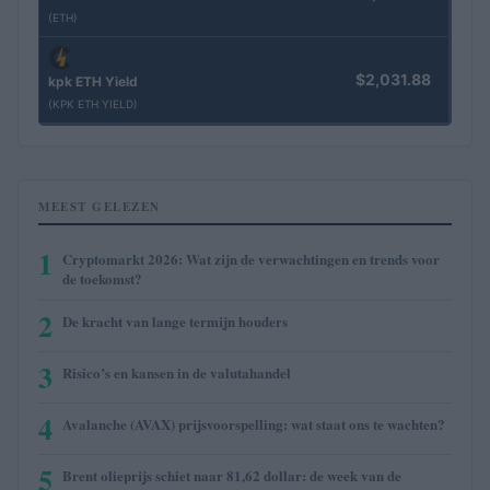
(ETH)
$2,031.88
kpk ETH Yield
(KPK ETH YIELD)
MEEST GELEZEN
1
Cryptomarkt 2026: Wat zijn de verwachtingen en trends voor
de toekomst?
2
De kracht van lange termijn houders
3
Risico’s en kansen in de valutahandel
4
Avalanche (AVAX) prijsvoorspelling: wat staat ons te wachten?
5
Brent olieprijs schiet naar 81,62 dollar: de week van de