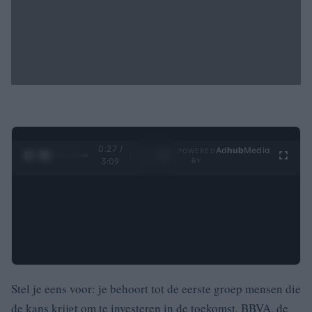
0:28 /
Ad
hub
Media
POWERED
1
/
4
3:09
BY
Stel je eens voor: je behoort tot de eerste groep mensen die
de kans krijgt om te investeren in de toekomst. BBVA, de