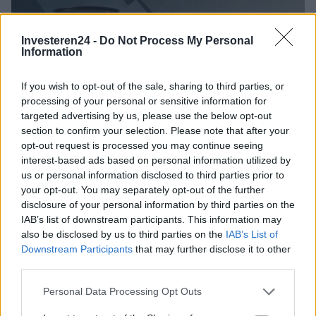
Investeren24 -
Do Not Process My Personal
Information
If you wish to opt-out of the sale, sharing to third parties, or
processing of your personal or sensitive information for
targeted advertising by us, please use the below opt-out
section to confirm your selection. Please note that after your
opt-out request is processed you may continue seeing
Brentolie daalt naar 88.9 dollar: een week van dalende
interest-based ads based on personal information utilized by
grondstoffenprijzen
us or personal information disclosed to third parties prior to
Sanne De Vries · 7 aug 2026
your opt-out. You may separately opt-out of the further
disclosure of your personal information by third parties on the
NEWS
IAB’s list of downstream participants. This information may
also be disclosed by us to third parties on the
IAB’s List of
Downstream Participants
that may further disclose it to other
third parties.
Please note that this website/app uses one or more Google
Personal Data Processing Opt Outs
services and may gather and store information including but