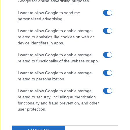
Google for online advertising purposes.
Brentolie daalt naar 91,82 dollar: een week van teruggang in
grondstoffen
I want to allow Google to send me
personalized advertising.
Sanne De Vries · 5 aug 2026
I want to allow Google to enable storage
related to analytics like cookies on web or
device identifiers in apps.
CRYPTOKOERSEN
I want to allow Google to enable storage
Naam
Prijs
related to functionality of the website or app.
I want to allow Google to enable storage
$4,205.78
Eureka Bridged PAX Gold (Terra
related to personalization.
(PAXG)
I want to allow Google to enable storage
related to security, including authentication
$83,270.00
Kinza Babylon Staked BTC
functionality and fraud prevention, and other
(KBTC)
user protection.
$0.032
Epoch Island
(EPOCH)