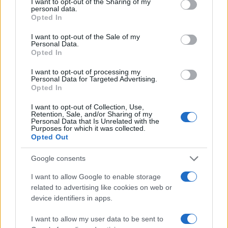
not limited to your visit or usage behaviour. You may click to
I want to opt-out of the Sharing of my
personal data.
grant or deny consent to Google and its third-party tags to
Opted In
use your data for below specified purposes in below Google
consent section.
I want to opt-out of the Sale of my
Personal Data.
Opted In
Brentolie daalt naar 88.9 dollar: grondstoffen onder druk
I want to opt-out of processing my
Sanne De Vries · 6 aug 2026
Personal Data for Targeted Advertising.
Opted In
NEWS
I want to opt-out of Collection, Use,
Retention, Sale, and/or Sharing of my
Personal Data that Is Unrelated with the
Purposes for which it was collected.
Opted Out
Google consents
I want to allow Google to enable storage
related to advertising like cookies on web or
device identifiers in apps.
I want to allow my user data to be sent to