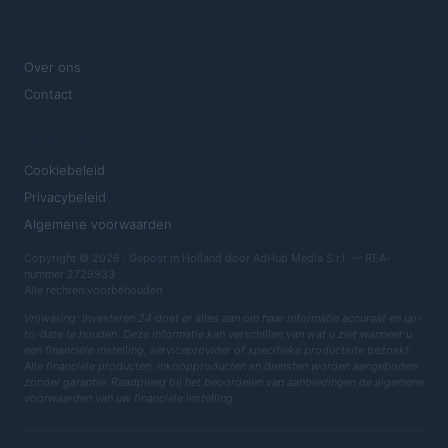
MAGAZINE
Over ons
Contact
JURIDISCH
Cookiebeleid
Privacybeleid
Algemene voorwaarden
Copyright © 2026 · Gepost in Holland door AdHub Media S.r.l. — REA-
nummer 2729933
Alle rechten voorbehouden
Vrijwaring: Investeren 24 doet er alles aan om haar informatie accuraat en up-
to-date te houden. Deze informatie kan verschillen van wat u ziet wanneer u
een financiële instelling, serviceprovider of specifieke productsite bezoekt.
Alle financiële producten, inkoopproducten en diensten worden aangeboden
zonder garantie. Raadpleeg bij het beoordelen van aanbiedingen de algemene
voorwaarden van uw financiële instelling.