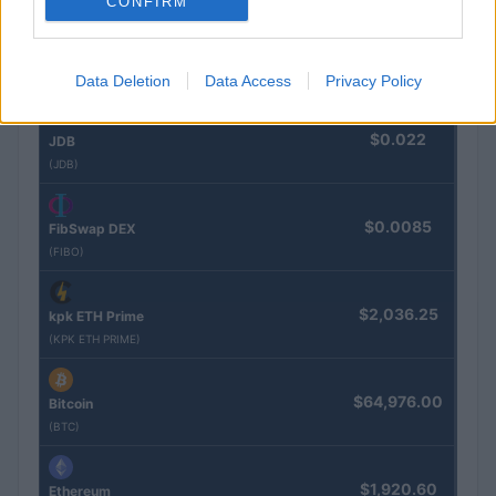
CONFIRM
$16.46
Stride Staked Injective
(STINJ)
Data Deletion
Data Access
Privacy Policy
$0.022
JDB
(JDB)
$0.0085
FibSwap DEX
(FIBO)
$2,036.25
kpk ETH Prime
(KPK ETH PRIME)
$64,976.00
Bitcoin
(BTC)
$1,920.60
Ethereum