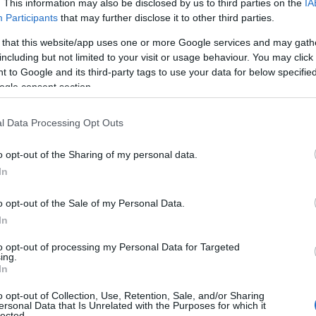
. This information may also be disclosed by us to third parties on the
IA
Participants
that may further disclose it to other third parties.
 that this website/app uses one or more Google services and may gath
nen, en je zult het niet geloven: met een groei van
including but not limited to your visit or usage behaviour. You may click 
en verrast en, laten we eerlijk zijn, de markten zijn in
 to Google and its third-party tags to use your data for below specifi
van de economie en jouw portemonnee? Lees verder,
ogle consent section.
 zelfs schokkend!
l Data Processing Opt Outs
ijk is
o opt-out of the Sharing of my personal data.
In
at de Amerikaanse economie in betere shape is dan
o opt-out of the Sale of my Personal Data.
2,4%
2,5%
dat het BBP tussen de
en
zou liggen, maar
In
ie sterker is dan ooit. Dit kan invloed hebben op
to opt-out of processing my Personal Data for Targeted
g niet alles waar we op moeten letten.
ing.
In
o opt-out of Collection, Use, Retention, Sale, and/or Sharing
ersonal Data that Is Unrelated with the Purposes for which it
lected.