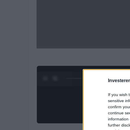
0:28 / 3:09
1
/
4
Investere
If you wish 
sensitive in
confirm you
continue se
information 
further disc