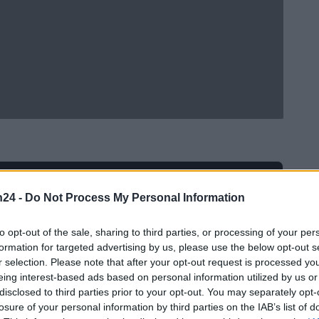
Ad
hub
Media
POWERED BY
n24 -
Do Not Process My Personal Information
to opt-out of the sale, sharing to third parties, or processing of your per
formation for targeted advertising by us, please use the below opt-out s
r selection. Please note that after your opt-out request is processed y
eing interest-based ads based on personal information utilized by us or
disclosed to third parties prior to your opt-out. You may separately opt-
losure of your personal information by third parties on the IAB’s list of