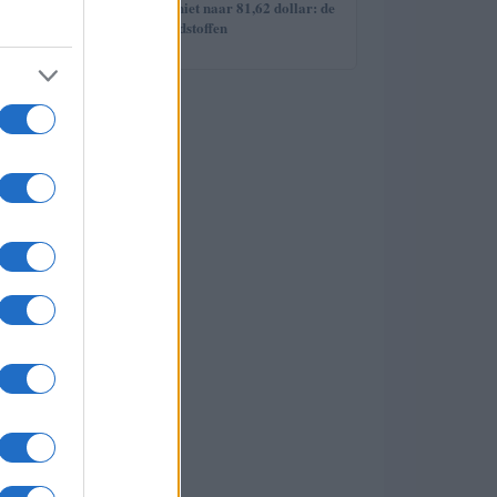
5
Brent olieprijs schiet naar 81,62 dollar: de
week van de grondstoffen