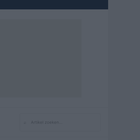
⌕
Zoeken