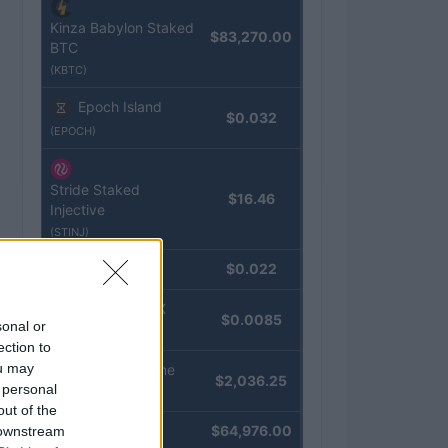
Kinza Babylon Staked
$83,270.00
BTC
(KBTC)
Epoch Island
$0.032
(EPOCH)
Stride Staked
$16.46
Injective
(STINJ)
JDB
$0.022
(JDB)
FibSwap DEX
$0.0085
sonal or
(FIBO)
ection to
ou may
kpk ETH Prime
$2,036.25
 personal
(KPK ETH PRIME)
out of the
Bitcoin
$64,976.00
 downstream
(BTC)