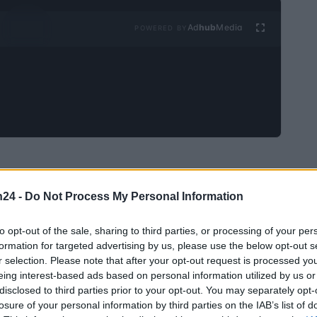
Ad
hub
Media
POWERED BY
n24 -
Do Not Process My Personal Information
Fort Knox
rves in
is opnieuw in de spotlight gekomen
 heeft aangegeven dat hij wil dat er een formele
to opt-out of the sale, sharing to third parties, or processing of your per
lange tijd als symbool van nationale rijkdom en
formation for targeted advertising by us, please use the below opt-out s
r selection. Please note that after your opt-out request is processed y
erde verifiëring van de aanwezige voorraden heeft
eing interest-based ads based on personal information utilized by us or
audit
en sinds 1953. De oproep tot een
valt samen
disclosed to third parties prior to your opt-out. You may separately opt-
losure of your personal information by third parties on the IAB’s list of
n tientallen miljoenen dollars aan gouddoor een