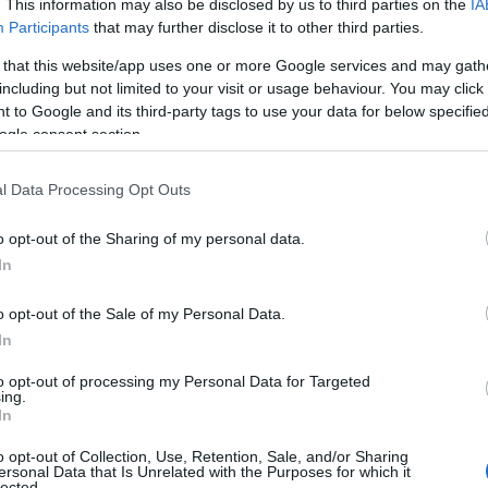
. This information may also be disclosed by us to third parties on the
IA
at de oude twijfels weer aanwakkert.
Participants
that may further disclose it to other third parties.
 that this website/app uses one or more Google services and may gath
er opduikt
including but not limited to your visit or usage behaviour. You may click 
 to Google and its third-party tags to use your data for below specifi
ogle consent section.
t het niets: er bestaat al decennialang een groep
llen over nationale grondstoffen. De directe aanleiding
l Data Processing Opt Outs
unctionaris die naar verluidt voor minstens 40 miljoen
o’n incident voedt politieke en publieke zorgen, en
o opt-out of the Sharing of my personal data.
In
troles, bewaakte opslag en administratieve
istorische aannames als actuele feiten een rol.
o opt-out of the Sale of my Personal Data.
In
to opt-out of processing my Personal Data for Targeted
ing.
erenigde Staten enorme hoeveelheden goud
In
land een van de grootste bezitters wereldwijd. Deze
o opt-out of Collection, Use, Retention, Sale, and/or Sharing
ersonal Data that Is Unrelated with the Purposes for which it
oon gemaakt, maar juist die semi-mythologische status
lected.