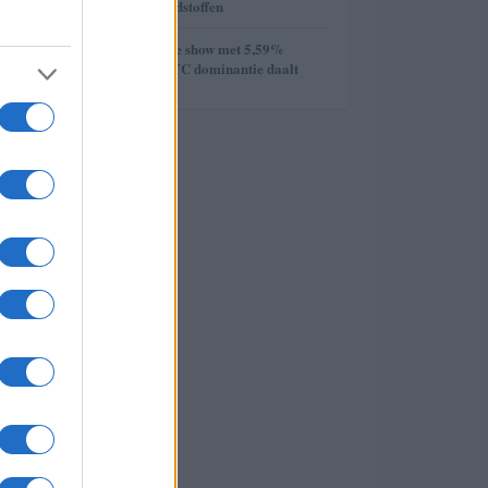
week van de grondstoffen
5
Ethereum steelt de show met 5,59%
stijging terwijl BTC dominantie daalt