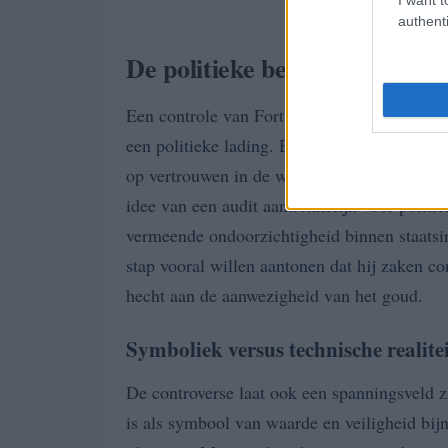
authenti
De politieke betekenis van ver
Een controle van Fort Knox heeft niet alleen
een politieke lading. Een overheid die kiest
op vertrouwen in de wisselkoersstabiliteit en
idee van een audit aantrekkelijk voor politici
vermeende ondoorzichtigheid binnen staatsi
stap vooral willen aantonen dat hij zaken cont
hecht aan de aanwezigheid van het goud.
Symboliek versus technische realite
De controverse laat ook een spanningsveld z
is als symbool van waarde en veiligheid bi