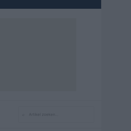
⌕
Zoeken