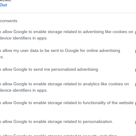
Out
ggereren dat niet al het opgegeven goud daadwerkelijk
 meer dan zeven decennia geen volledige audit is
consents
ardnekkig.
o allow Google to enable storage related to advertising like cookies on
evice identifiers in apps.
o allow my user data to be sent to Google for online advertising
s.
to allow Google to send me personalized advertising.
o allow Google to enable storage related to analytics like cookies on
evice identifiers in apps.
o allow Google to enable storage related to functionality of the website
o allow Google to enable storage related to personalization.
o allow Google to enable storage related to security, including