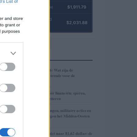
B’s List of
Ethereum
$1,911.79
(ETH)
er and store
kpk ETH Yield
$2,031.88
to grant or
(KPK ETH YIELD)
ed purposes
MEEST GELEZEN
1
Cryptomarkt 2026: Wat zijn de
verwachtingen en trends voor de
toekomst?
2
Praktische gids voor financiën: sparen,
beleggen en budgetteren
3
Hoe onderhandelingen, militaire acties en
regionale spanningen het Midden-Oosten
hervormen
4
Brent olieprijs schiet naar 81,62 dollar: de