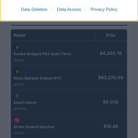
Data Deletion
Data Access
Privacy Policy
CRYPTOKOERSEN
Naam
Prijs
$4,205.78
Eureka Bridged PAX Gold (Terra
(PAXG)
$83,270.00
Kinza Babylon Staked BTC
(KBTC)
$0.032
Epoch Island
(EPOCH)
$16.46
Stride Staked Injective
(STINJ)