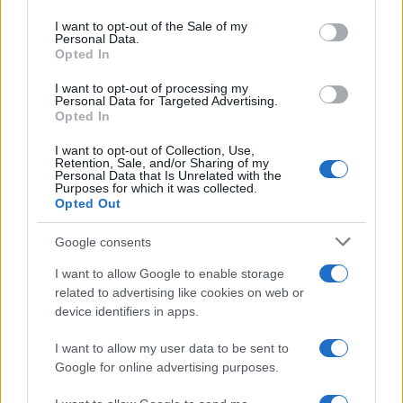
use your data for below specified purposes in below Google
consent section.
I want to opt-out of the Sale of my
Personal Data.
Opted In
I want to opt-out of processing my
Personal Data for Targeted Advertising.
Brentolie daalt naar 88.9 dollar: een week van dalende
Opted In
grondstoffenprijzen
I want to opt-out of Collection, Use,
Sanne De Vries · 7 aug 2026
Retention, Sale, and/or Sharing of my
Personal Data that Is Unrelated with the
Purposes for which it was collected.
NEWS
Opted Out
Google consents
I want to allow Google to enable storage
related to advertising like cookies on web or
device identifiers in apps.
I want to allow my user data to be sent to
Google for online advertising purposes.