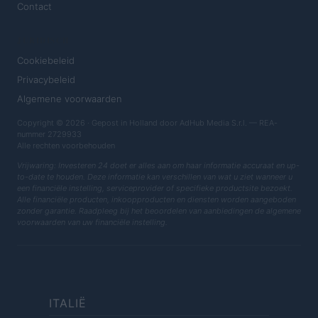
Contact
JURIDISCH
Cookiebeleid
Privacybeleid
Algemene voorwaarden
Copyright © 2026 · Gepost in Holland door AdHub Media S.r.l. — REA-
nummer 2729933
Alle rechten voorbehouden
Vrijwaring: Investeren 24 doet er alles aan om haar informatie accuraat en up-
to-date te houden. Deze informatie kan verschillen van wat u ziet wanneer u
een financiële instelling, serviceprovider of specifieke productsite bezoekt.
Alle financiële producten, inkoopproducten en diensten worden aangeboden
zonder garantie. Raadpleeg bij het beoordelen van aanbiedingen de algemene
voorwaarden van uw financiële instelling.
ITALIË