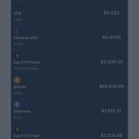
$0.022
JDB
(JDB)
$0.0085
FibSwap DEX
(FIBO)
$2,036.25
kpk ETH Prime
(KPK ETH PRIME)
$64,915.00
Bitcoin
(BTC)
$1,915.37
Ethereum
(ETH)
$2,031.88
kpk ETH Yield