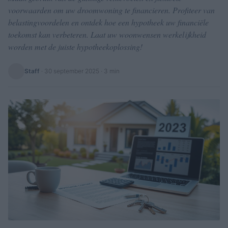
voorwaarden om uw droomwoning te financieren. Profiteer van
belastingvoordelen en ontdek hoe een hypotheek uw financiële
toekomst kan verbeteren. Laat uw woonwensen werkelijkheid
worden met de juiste hypotheekoplossing!
Staff
·
30 september 2025
· 3 min