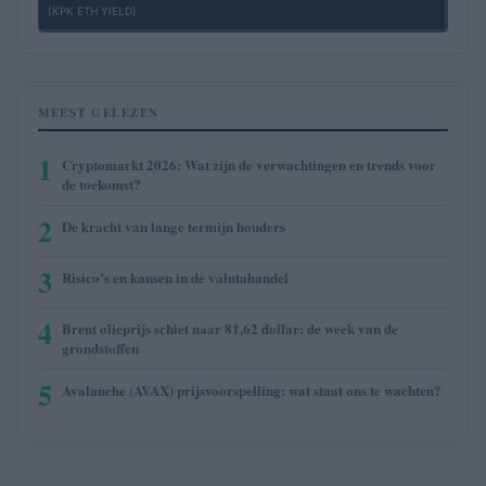
(KPK ETH YIELD)
MEEST GELEZEN
1
Cryptomarkt 2026: Wat zijn de verwachtingen en trends voor
de toekomst?
2
De kracht van lange termijn houders
3
Risico’s en kansen in de valutahandel
4
Brent olieprijs schiet naar 81,62 dollar: de week van de
grondstoffen
5
Avalanche (AVAX) prijsvoorspelling: wat staat ons te wachten?