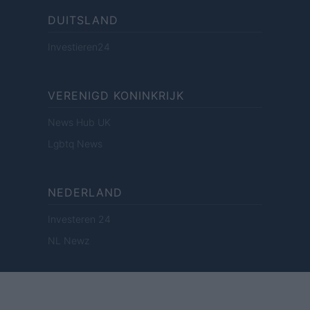
DUITSLAND
Investieren24
VERENIGD KONINKRIJK
News Hub UK
Lgbtq News
NEDERLAND
Investeren 24
NL Newz