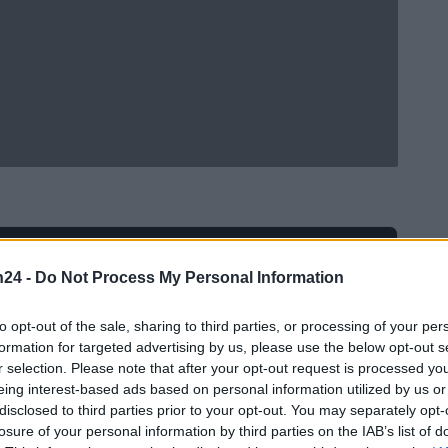
Ad
hub
Media
POWERED BY
n24 -
Do Not Process My Personal Information
to opt-out of the sale, sharing to third parties, or processing of your per
formation for targeted advertising by us, please use the below opt-out s
r selection. Please note that after your opt-out request is processed y
eing interest-based ads based on personal information utilized by us or
disclosed to third parties prior to your opt-out. You may separately opt-
losure of your personal information by third parties on the IAB’s list of