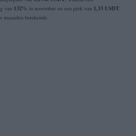
132%
1,33 USDT
ng van
in november en een piek van
er maanden betekende.