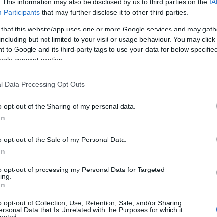
. This information may also be disclosed by us to third parties on the
IA
 prijzen en rode cijfers de norm lijken te zijn, is er
Participants
that may further disclose it to other third parties.
 Terwijl andere munten worstelen, heeft ENA recent
 that this website/app uses one or more Google services and may gath
6,10%
0,04980
t
ervaren en staat momenteel op
including but not limited to your visit or usage behaviour. You may click 
ak je klaar om de geheimen achter deze opmerkelijke
 to Google and its third-party tags to use your data for below specifi
ogle consent section.
l Data Processing Opt Outs
ter de stijging van ENA
o opt-out of the Sharing of my personal data.
nken aan verschillende factoren die samenkomen in een
In
Ethena Labs aangekondigd
. Ten eerste heeft
een
o opt-out of the Sale of my Personal Data.
n via hun StablecoinX-project. Dit is een flinke stap
In
de waarde van de token kan opdrijven.
to opt-out of processing my Personal Data for Targeted
ing.
$360 miljoen
In
 kapitaalronde van
afgerond en is het
sdaq met het ticker symbool “USDE”. Dit zal niet
o opt-out of Collection, Use, Retention, Sale, and/or Sharing
ersonal Data that Is Unrelated with the Purposes for which it
groten, maar ook de geloofwaardigheid binnen de
lected.