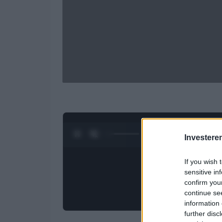
0:27 / 3:09
1
/
4
Investere
If you wish 
sensitive in
confirm you
continue se
information 
further disc