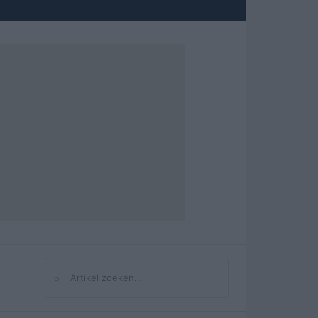
⌕
Zoeken