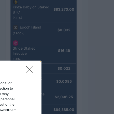
Kinza Babylon Staked
$83,270.00
BTC
(KBTC)
Epoch Island
$0.032
(EPOCH)
Stride Staked
$16.46
Injective
(STINJ)
JDB
$0.022
(JDB)
FibSwap DEX
$0.0085
sonal or
(FIBO)
ection to
ou may
kpk ETH Prime
$2,036.25
 personal
(KPK ETH PRIME)
out of the
Bitcoin
$64,385.00
 downstream
(BTC)