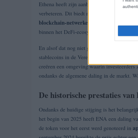
Ethena heeft zijn aanbod verder uitgebreid 
authenti
verbeteren. Dit biedt nieuwe functionalitei
blockchain-netwerken
. Bovendien zijn er 
binnen het DeFi-ecosysteem, wat ook een bel
En alsof dat nog niet genoeg is, opent de r
stablecoins in de Verenigde Staten, wat Ethe
creëren een omgeving waarin investeerders 
ondanks de algemene daling in de markt. Wa
De historische prestaties va
Ondanks de huidige stijging is het belangrij
het begin van 2025 heeft ENA een daling v
ap
de token voor het eerst werd genoteerd in
september 2024 bereikte de prijs echter een