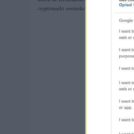
Opted 
Maar dat is nog nie
cryptomarkt versterken.
Google 
I want t
web or d
I want t
purpose
I want 
I want t
web or d
I want t
or app.
I want t
I want t