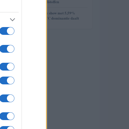
week van de grondstoffen
5
Ethereum steelt de show met 5,59%
stijging terwijl BTC dominantie daalt