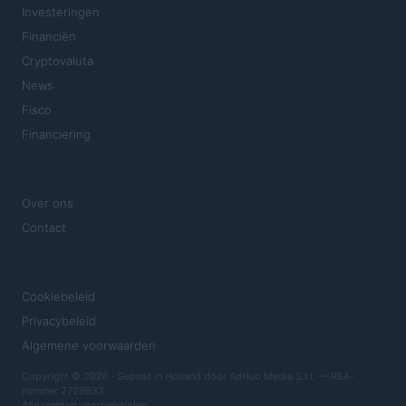
Investeringen
Financiën
Cryptovaluta
News
Fisco
Financiering
MAGAZINE
Over ons
Contact
JURIDISCH
Cookiebeleid
Privacybeleid
Algemene voorwaarden
Copyright © 2026 · Gepost in Holland door AdHub Media S.r.l. — REA-
nummer 2729933
Alle rechten voorbehouden