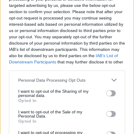
targeted advertising by us, please use the below opt-out
Verder lezen
section to confirm your selection. Please note that after your
opt-out request is processed you may continue seeing
interest-based ads based on personal information utilized by
NEWS
us or personal information disclosed to third parties prior to
your opt-out. You may separately opt-out of the further
disclosure of your personal information by third parties on the
IAB’s list of downstream participants. This information may
also be disclosed by us to third parties on the
IAB’s List of
Downstream Participants
that may further disclose it to other
third parties.
Please note that this website/app uses one or more Google
Personal Data Processing Opt Outs
services and may gather and store information including but
not limited to your visit or usage behaviour. You may click to
I want to opt-out of the Sharing of my
personal data.
grant or deny consent to Google and its third-party tags to
Opted In
use your data for below specified purposes in below Google
Brentolie daalt naar 88.9 dollar: grondstoffen onder druk
consent section.
I want to opt-out of the Sale of my
Personal Data.
Sanne De Vries · 6 aug 2026
Opted In
NEWS
I want to opt-out of processing my