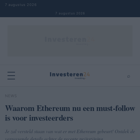
Naar inhoud springen
7 augustus 2026
7 augustus 2026
⌕
×
⌕
NEWS
Zoeken
Waarom Ethereum nu een must-follow
is voor investeerders
Je zal versteld staan van wat er met Ethereum gebeurt! Ontdek de
verrassende details achter de recente prijsstijging.