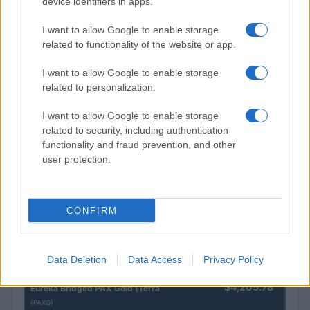
device identifiers in apps.
I want to allow Google to enable storage
related to functionality of the website or app.
I want to allow Google to enable storage
related to personalization.
I want to allow Google to enable storage
Brentolie daalt naar 91,82 dollar: een week van dalende
related to security, including authentication
grondstoffenprijzen
functionality and fraud prevention, and other
Sanne De Vries · 4 aug 2026
user protection.
CONFIRM
CRYPTOKOERSEN
Naam
Prijs
Data Deletion
Data Access
Privacy Policy
$4,205.78
Eureka Bridged PAX Gold (Terra
(PAXG)