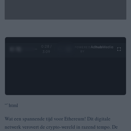
0:29 /
Ad
hub
Media
POWERED
1
/
4
3:09
BY
“`html
Wat een spannende tijd voor Ethereum! Dit digitale
netwerk verovert de crypto-wereld in razend tempo. De