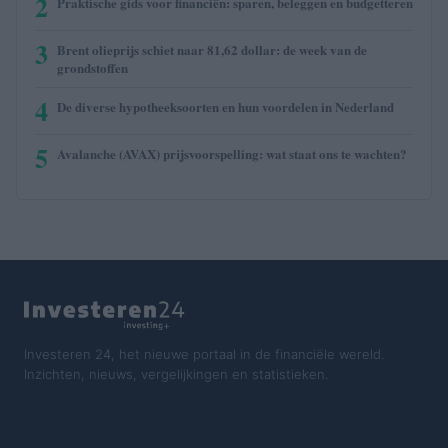
2
Praktische gids voor financiën: sparen, beleggen en budgetteren
3
Brent olieprijs schiet naar 81,62 dollar: de week van de
grondstoffen
4
De diverse hypotheeksoorten en hun voordelen in Nederland
5
Avalanche (AVAX) prijsvoorspelling: wat staat ons te wachten?
Investeren 24, het nieuwe portaal in de financiële wereld.
Inzichten, nieuws, vergelijkingen en statistieken.
SECTIES