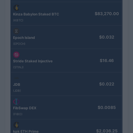
$83,270.00
Kinza Babylon Staked BTC
(KBTC)
$0.032
Epoch Island
(EPOCH)
$16.46
Stride Staked Injective
(STINJ)
$0.022
JDB
(JDB)
$0.0085
FibSwap DEX
(FIBO)
$2,036.25
kpk ETH Prime