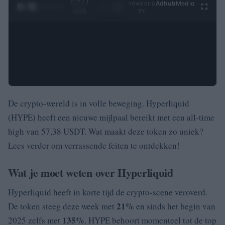
0:28 /
Ad
hub
Media
POWERED
1
/
4
3:55
BY
De crypto-wereld is in volle beweging. Hyperliquid
(HYPE) heeft een nieuwe mijlpaal bereikt met een all-time
high van 57,38 USDT. Wat maakt deze token zo uniek?
Lees verder om verrassende feiten te ontdekken!
Wat je moet weten over Hyperliquid
Hyperliquid heeft in korte tijd de crypto-scene veroverd.
21%
De token steeg deze week met
en sinds het begin van
135%
2025 zelfs met
. HYPE behoort momenteel tot de top