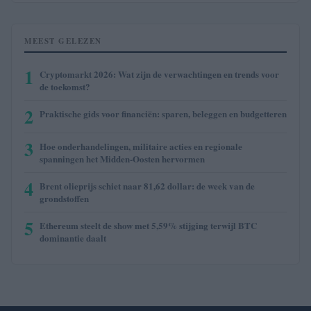
MEEST GELEZEN
1
Cryptomarkt 2026: Wat zijn de verwachtingen en trends voor
de toekomst?
2
Praktische gids voor financiën: sparen, beleggen en budgetteren
3
Hoe onderhandelingen, militaire acties en regionale
spanningen het Midden-Oosten hervormen
4
Brent olieprijs schiet naar 81,62 dollar: de week van de
grondstoffen
5
Ethereum steelt de show met 5,59% stijging terwijl BTC
dominantie daalt