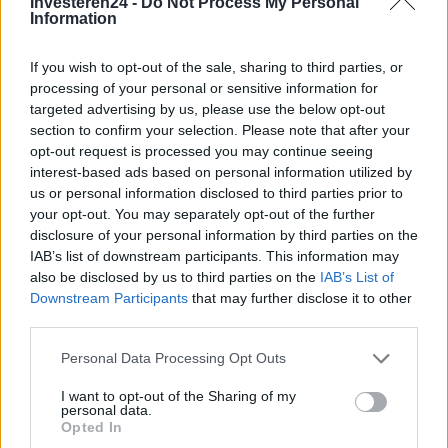
Investeren24 -
Do Not Process My Personal
Information
Brentolie daalt naar 91,82 dollar: een week van teruggang in
If you wish to opt-out of the sale, sharing to third parties, or
grondstoffen
processing of your personal or sensitive information for
Sanne De Vries · 5 aug 2026
targeted advertising by us, please use the below opt-out
section to confirm your selection. Please note that after your
opt-out request is processed you may continue seeing
NEWS
interest-based ads based on personal information utilized by
us or personal information disclosed to third parties prior to
your opt-out. You may separately opt-out of the further
disclosure of your personal information by third parties on the
IAB’s list of downstream participants. This information may
also be disclosed by us to third parties on the
IAB’s List of
Downstream Participants
that may further disclose it to other
third parties.
Please note that this website/app uses one or more Google
Personal Data Processing Opt Outs
services and may gather and store information including but
not limited to your visit or usage behaviour. You may click to
I want to opt-out of the Sharing of my
personal data.
grant or deny consent to Google and its third-party tags to
Brentolie daalt naar 91,82 dollar: een week van dalende
Opted In
use your data for below specified purposes in below Google
grondstoffenprijzen