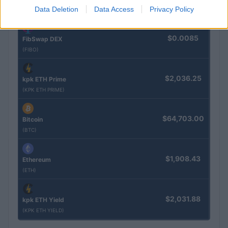
Data Deletion
Data Access
Privacy Policy
(JDB)
$0.0085
FibSwap DEX
(FIBO)
$2,036.25
kpk ETH Prime
(KPK ETH PRIME)
$64,703.00
Bitcoin
(BTC)
$1,908.43
Ethereum
(ETH)
$2,031.88
kpk ETH Yield
(KPK ETH YIELD)