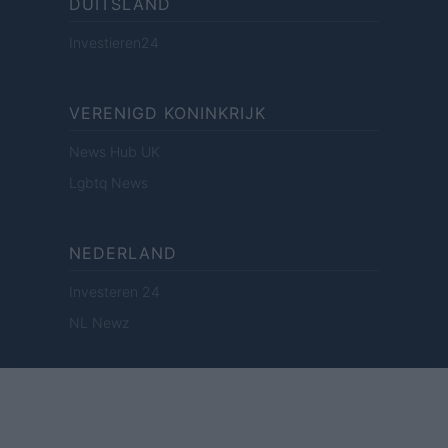
DUITSLAND
Investieren24
VERENIGD KONINKRIJK
News Hub UK
Lgbtq News
NEDERLAND
Investeren 24
NL Newz