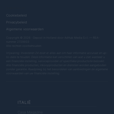
JURIDISCH
Cookiebeleid
Privacybeleid
Algemene voorwaarden
Copyright © 2026 · Gepost in Holland door AdHub Media S.r.l. — REA-
nummer 2729933
Alle rechten voorbehouden
Vrijwaring: Investeren 24 doet er alles aan om haar informatie accuraat en up-
to-date te houden. Deze informatie kan verschillen van wat u ziet wanneer u
een financiële instelling, serviceprovider of specifieke productsite bezoekt.
Alle financiële producten, inkoopproducten en diensten worden aangeboden
zonder garantie. Raadpleeg bij het beoordelen van aanbiedingen de algemene
voorwaarden van uw financiële instelling.
ITALIË
Casa Magazine