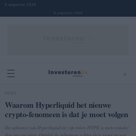
Naar inhoud springen
6 augustus 2026
6 augustus 2026
⌕
×
⌕
NEWS
Zoeken
Waarom Hyperliquid het nieuwe
crypto-fenomeen is dat je moet volgen
De opkomst van Hyperliquid en zijn token HYPE is niets minder
dan spectaculair. Ontdek de geheimen achter deze groei en wat