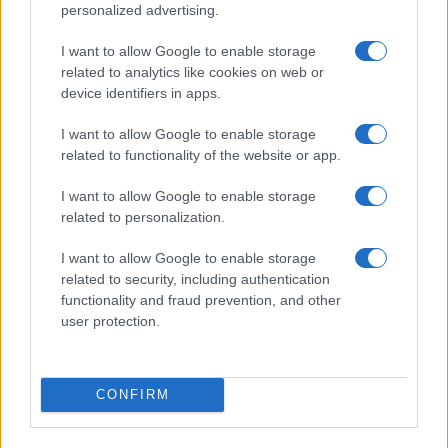
personalized advertising.
CRYPTOKOERSEN
I want to allow Google to enable storage
Naam
Prijs
related to analytics like cookies on web or
device identifiers in apps.
$4,205.78
Eureka Bridged PAX Gold (Terra
I want to allow Google to enable storage
(PAXG)
related to functionality of the website or app.
I want to allow Google to enable storage
$83,270.00
Kinza Babylon Staked BTC
related to personalization.
(KBTC)
I want to allow Google to enable storage
related to security, including authentication
$0.032
Epoch Island
functionality and fraud prevention, and other
(EPOCH)
user protection.
$16.46
Stride Staked Injective
(STINJ)
CONFIRM
$0.022
JDB