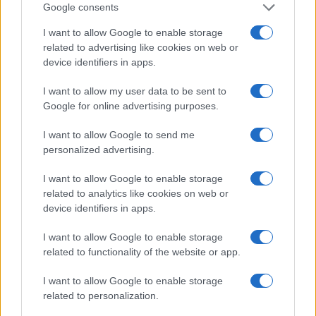
Google consents
I want to allow Google to enable storage
Brentolie daalt naar 88.9 dollar: een week van dalende
related to advertising like cookies on web or
grondstoffenprijzen
device identifiers in apps.
Sanne De Vries · 7 aug 2026
I want to allow my user data to be sent to
Google for online advertising purposes.
NEWS
I want to allow Google to send me
personalized advertising.
I want to allow Google to enable storage
related to analytics like cookies on web or
device identifiers in apps.
I want to allow Google to enable storage
related to functionality of the website or app.
I want to allow Google to enable storage
related to personalization.
Brentolie daalt naar 88.9 dollar: grondstoffen onder druk