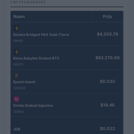
CRYPTOKOERSEN
Naam
Prijs
$4,205.78
Eureka Bridged PAX Gold (Terra
(PAXG)
$83,270.00
Kinza Babylon Staked BTC
(KBTC)
$0.032
Epoch Island
(EPOCH)
$16.46
Stride Staked Injective
(STINJ)
$0.022
JDB