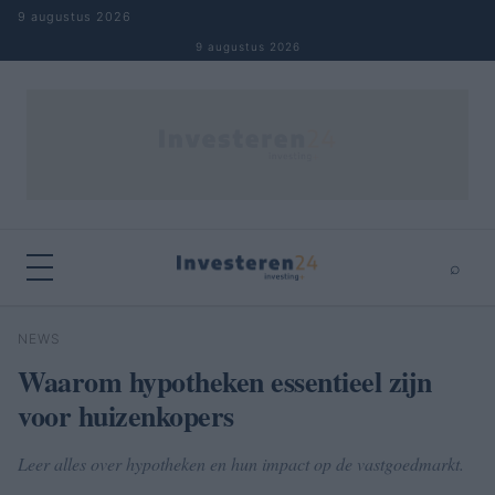
Naar inhoud springen
9 augustus 2026
9 augustus 2026
⌕
×
⌕
NEWS
Zoeken
Waarom hypotheken essentieel zijn
voor huizenkopers
Leer alles over hypotheken en hun impact op de vastgoedmarkt.