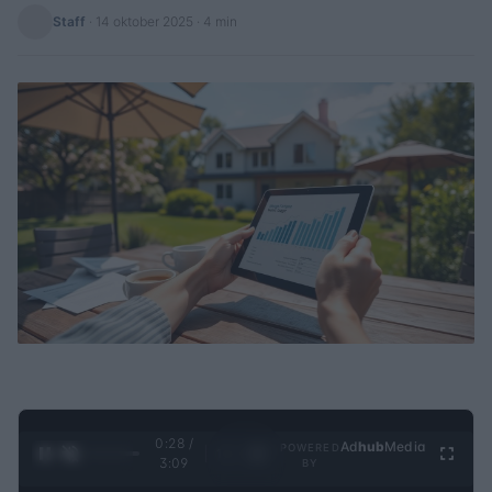
Staff
·
14 oktober 2025
· 4 min
0:29 /
Ad
hub
Media
POWERED
1
/
4
3:09
BY