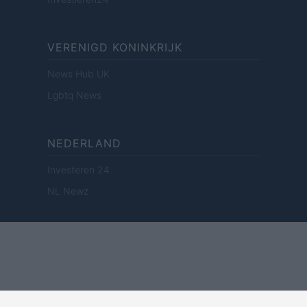
VERENIGD KONINKRIJK
News Hub UK
Lgbtq News
NEDERLAND
Investeren 24
NL Newz