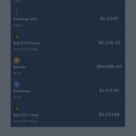
(JDB)
$0.0085
FibSwap DEX
(FIBO)
$2,036.25
kpk ETH Prime
(KPK ETH PRIME)
$64,898.00
Bitcoin
(BTC)
$1,915.95
Ethereum
(ETH)
$2,031.88
kpk ETH Yield
(KPK ETH YIELD)