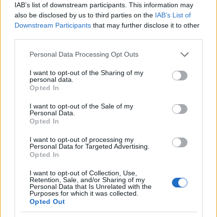
IAB’s list of downstream participants. This information may
also be disclosed by us to third parties on the
IAB’s List of
Downstream Participants
that may further disclose it to other
third parties.
Please note that this website/app uses one or more Google
Personal Data Processing Opt Outs
services and may gather and store information including but
not limited to your visit or usage behaviour. You may click to
I want to opt-out of the Sharing of my
personal data.
grant or deny consent to Google and its third-party tags to
Verder lezen
Opted In
use your data for below specified purposes in below Google
consent section.
I want to opt-out of the Sale of my
Personal Data.
NEWS
Opted In
I want to opt-out of processing my
Personal Data for Targeted Advertising.
Opted In
I want to opt-out of Collection, Use,
Retention, Sale, and/or Sharing of my
Personal Data that Is Unrelated with the
Purposes for which it was collected.
Opted Out