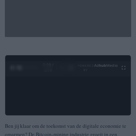
0:29 /
Ad
hub
Media
POWERED
1
/
4
3:19
BY
Ben jij klaar om de toekomst van de digitale economie te
omarmen? De Bitcoin-mining industrie groeit in een