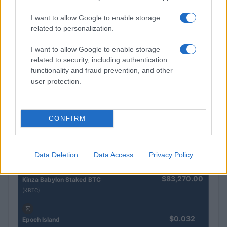
I want to allow Google to enable storage
Brentolie daalt naar 91,82 dollar: een week van teruggang in
related to personalization.
grondstoffen
Sanne De Vries · 5 aug 2026
I want to allow Google to enable storage
related to security, including authentication
functionality and fraud prevention, and other
user protection.
CRYPTOKOERSEN
Naam
Prijs
CONFIRM
$4,205.78
Eureka Bridged PAX Gold (Terra
(PAXG)
Data Deletion
Data Access
Privacy Policy
$83,270.00
Kinza Babylon Staked BTC
(KBTC)
$0.032
Epoch Island