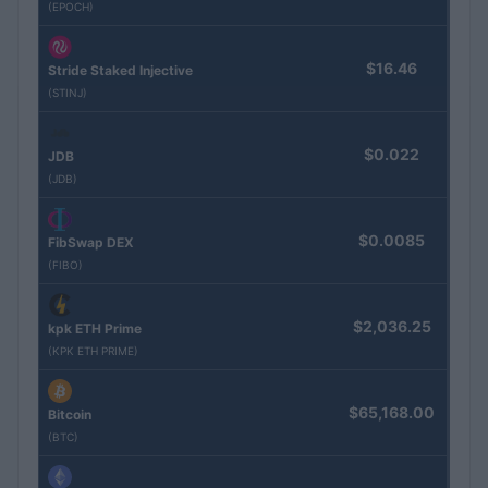
(EPOCH)
$16.46
Stride Staked Injective
(STINJ)
$0.022
JDB
(JDB)
$0.0085
FibSwap DEX
(FIBO)
$2,036.25
kpk ETH Prime
(KPK ETH PRIME)
$65,168.00
Bitcoin
(BTC)