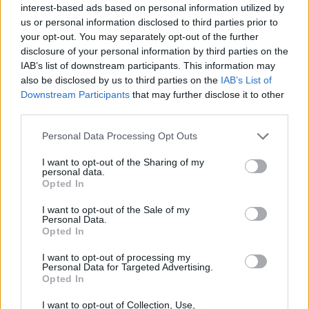
interest-based ads based on personal information utilized by
us or personal information disclosed to third parties prior to
your opt-out. You may separately opt-out of the further
disclosure of your personal information by third parties on the
IAB’s list of downstream participants. This information may
also be disclosed by us to third parties on the
IAB’s List of
Downstream Participants
that may further disclose it to other
third parties.
Please note that this website/app uses one or more Google
Personal Data Processing Opt Outs
services and may gather and store information including but
Brentolie daalt naar 88.9 dollar: een week van dalende
not limited to your visit or usage behaviour. You may click to
I want to opt-out of the Sharing of my
grondstoffenprijzen
personal data.
grant or deny consent to Google and its third-party tags to
Opted In
Sanne De Vries · 7 aug 2026
use your data for below specified purposes in below Google
consent section.
I want to opt-out of the Sale of my
NEWS
Personal Data.
Opted In
I want to opt-out of processing my
Personal Data for Targeted Advertising.
Opted In
I want to opt-out of Collection, Use,