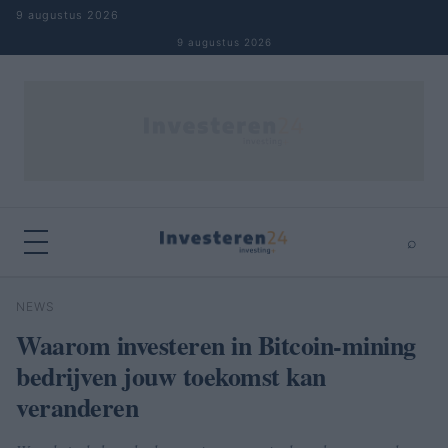
Naar inhoud springen
9 augustus 2026
9 augustus 2026
⌕
×
⌕
NEWS
Zoeken
Waarom investeren in Bitcoin-mining
bedrijven jouw toekomst kan
veranderen