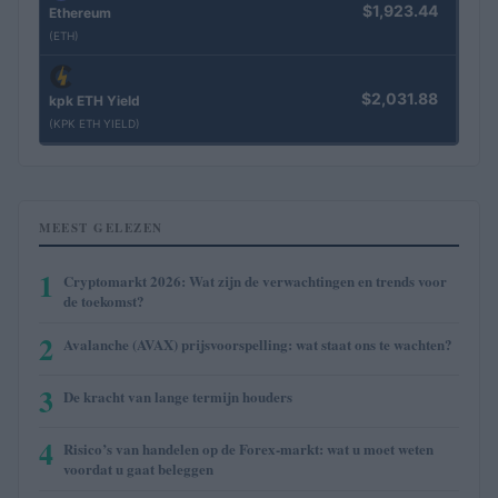
$1,923.44
Ethereum
(ETH)
$2,031.88
kpk ETH Yield
(KPK ETH YIELD)
MEEST GELEZEN
1
Cryptomarkt 2026: Wat zijn de verwachtingen en trends voor
de toekomst?
2
Avalanche (AVAX) prijsvoorspelling: wat staat ons te wachten?
3
De kracht van lange termijn houders
4
Risico’s van handelen op de Forex-markt: wat u moet weten
voordat u gaat beleggen