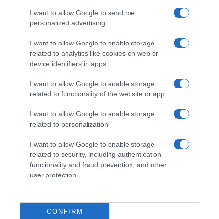
grondstoffenprijzen
I want to allow Google to send me
Sanne De Vries · 4 aug 2026
personalized advertising.
I want to allow Google to enable storage
related to analytics like cookies on web or
CRYPTOKOERSEN
device identifiers in apps.
Naam
Prijs
I want to allow Google to enable storage
related to functionality of the website or app.
$4,205.78
Eureka Bridged PAX Gold (Terra
I want to allow Google to enable storage
(PAXG)
related to personalization.
I want to allow Google to enable storage
$83,270.00
Kinza Babylon Staked BTC
related to security, including authentication
(KBTC)
functionality and fraud prevention, and other
user protection.
$0.032
Epoch Island
(EPOCH)
CONFIRM