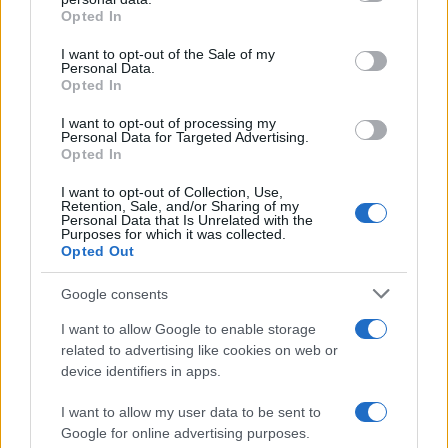
grant or deny consent to Google and its third-party tags to
Opted In
use your data for below specified purposes in below Google
consent section.
I want to opt-out of the Sale of my
Personal Data.
Brentolie daalt naar 91,82 dollar: een week van teruggang in
Opted In
grondstoffen
Sanne De Vries · 5 aug 2026
I want to opt-out of processing my
Personal Data for Targeted Advertising.
Opted In
NEWS
I want to opt-out of Collection, Use,
Retention, Sale, and/or Sharing of my
Personal Data that Is Unrelated with the
Purposes for which it was collected.
Opted Out
Google consents
I want to allow Google to enable storage
related to advertising like cookies on web or
device identifiers in apps.
I want to allow my user data to be sent to
Google for online advertising purposes.
Brentolie daalt naar 91,82 dollar: een week van dalende