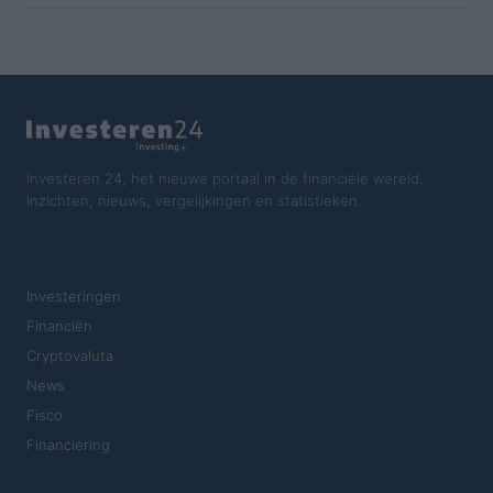
Investeren 24, het nieuwe portaal in de financiële wereld.
Inzichten, nieuws, vergelijkingen en statistieken.
SECTIES
Investeringen
Financiën
Cryptovaluta
News
Fisco
Financiering