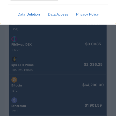
$16.46
Stride Staked Injective
(STINJ)
Data Deletion
Data Access
Privacy Policy
$0.022
JDB
(JDB)
$0.0085
FibSwap DEX
(FIBO)
$2,036.25
kpk ETH Prime
(KPK ETH PRIME)
$64,290.00
Bitcoin
(BTC)
$1,901.59
Ethereum
(ETH)