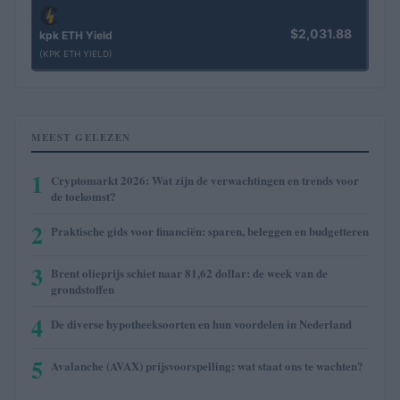
$2,031.88
kpk ETH Yield
(KPK ETH YIELD)
MEEST GELEZEN
1
Cryptomarkt 2026: Wat zijn de verwachtingen en trends voor
de toekomst?
2
Praktische gids voor financiën: sparen, beleggen en budgetteren
3
Brent olieprijs schiet naar 81,62 dollar: de week van de
grondstoffen
4
De diverse hypotheeksoorten en hun voordelen in Nederland
5
Avalanche (AVAX) prijsvoorspelling: wat staat ons te wachten?