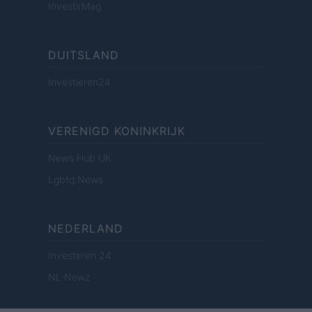
InvestirMag
DUITSLAND
Investieren24
VERENIGD KONINKRIJK
News Hub UK
Lgbtq News
NEDERLAND
Investeren 24
NL Newz