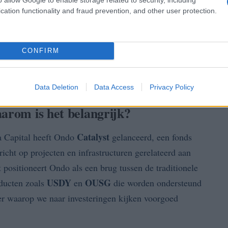
cation functionality and fraud prevention, and other user protection.
CONFIRM
Data Deletion
Data Access
Privacy Policy
aarom is het belangrijk?
Catalyst
a Capital heeft Ondo
gelanceerd, een fonds
richt op projecten en infrastructuren gerelateerd aan
 positioneert Ondo als een brug tussen de traditionele
USDY
OUSG
oducten zoals
en
die worden ondersteund
er waarop we naar investeringen kijken voorgoed