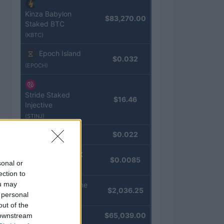
Kinza Babylon
$83,270.00
Staked BTC
(KBTC)
Epoch Island
$0.032
(EPOCH)
Stride Staked
$16.46
Injective
(STINJ)
JDB
$0.022
(JDB)
FibSwap DEX
$0.0085
sonal or
(FIBO)
ection to
ou may
kpk ETH Prime
$2,036.25
 personal
(KPK ETH PRIME)
out of the
Bitcoin
$65,039.00
 downstream
(BTC)