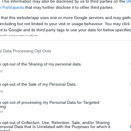
. This information may also be disclosed by us to third parties on the
IA
jd een wervelwind van veranderingen. Maar heb je de
Participants
that may further disclose it to other third parties.
DO)
gezien? Terwijl veel altcoins schreeuwen om
 that this website/app uses one or more Google services and may gath
n, lijkt Ondo het rustig aan te doen. Toch steeg het
including but not limited to your visit or usage behaviour. You may click 
zichte van zijn laagste punt in juni. Maar wat maakt
 to Google and its third-party tags to use your data for below specifi
ogle consent section.
dieper duiken in de cijfers en de toekomst van Ondo.
l Data Processing Opt Outs
an Ondo?
o opt-out of the Sharing of my personal data.
0,8990 USDT
ond de
. Hoewel de stijging van 7,50% in
In
eert het wel een keerpunt na twee maanden van dalende
o opt-out of the Sale of my Personal Data.
n van een herstel, of is het slechts een tijdelijke
In
s voordeel, met een negatieve trend van -33% sinds het
to opt-out of processing my Personal Data for Targeted
2,49 miljard dollar
ging in marktcapitalisatie, die nu
ing.
In
o opt-out of Collection, Use, Retention, Sale, and/or Sharing
ersonal Data that Is Unrelated with the Purposes for which it
lected.