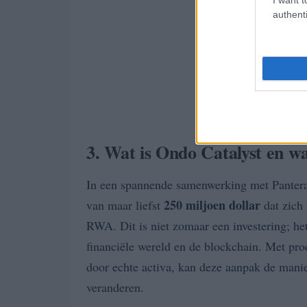
authenti
3. Wat is Ondo Catalyst en w
In een spannende samenwerking met Panter
250 miljoen dollar
van maar liefst
dat zich 
RWA. Dit is niet zomaar een investering; het
financiële wereld en de blockchain. Met pr
door echte activa, kan deze aanpak de mani
veranderen.