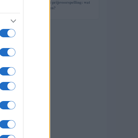
5
Avalanche (AVAX) prijsvoorspelling: wat
staat ons te wachten?