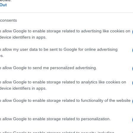
en RWA
Out
TVL (Total Value
van Ondo is de groei van zijn
consents
1,394 miljard dollar
bereikte. Dit bevestigt de
o allow Google to enable storage related to advertising like cookies on
Real World Assets (RWA)
mte en in de sector van
.
evice identifiers in apps.
eft aan dat Ondo zijn stempel drukt op de verbinding
o allow my user data to be sent to Google for online advertising
technologie. En met de recente acquisitie van Oasis
s.
 Ondo de deur naar het aanbieden van tokenized
to allow Google to send me personalized advertising.
ame changer kunnen zijn!
o allow Google to enable storage related to analytics like cookies on
evice identifiers in apps.
o allow Google to enable storage related to functionality of the website
o allow Google to enable storage related to personalization.
o allow Google to enable storage related to security, including