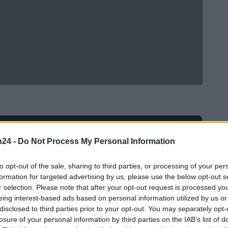
Ad
hub
Media
POWERED BY
n24 -
Do Not Process My Personal Information
to opt-out of the sale, sharing to third parties, or processing of your per
formation for targeted advertising by us, please use the below opt-out s
r selection. Please note that after your opt-out request is processed y
eing interest-based ads based on personal information utilized by us or
disclosed to third parties prior to your opt-out. You may separately opt-
losure of your personal information by third parties on the IAB’s list of