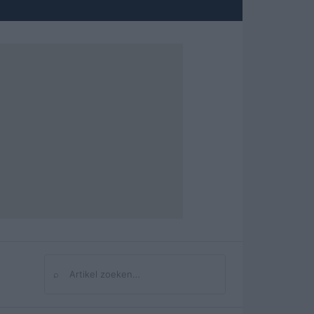
⌕
Zoeken