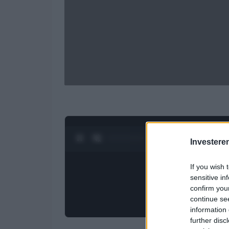
0:28 / 3:19
1
/
4
Investere
If you wish 
sensitive in
confirm you
continue se
information 
further disc