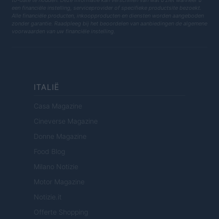
to-date te houden. Deze informatie kan verschillen van wat u ziet wanneer u
een financiële instelling, serviceprovider of specifieke productsite bezoekt.
Alle financiële producten, inkoopproducten en diensten worden aangeboden
zonder garantie. Raadpleeg bij het beoordelen van aanbiedingen de algemene
voorwaarden van uw financiële instelling.
ITALIË
Casa Magazine
Cineverse Magazine
Donne Magazine
Food Blog
Milano Notizie
Motor Magazine
Notizie.it
Offerte Shopping