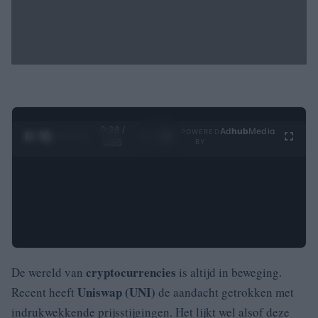
0:29 /
Ad
hub
Media
POWERED
1
/
4
3:55
BY
cryptocurrencies
De wereld van
is altijd in beweging.
Uniswap (UNI)
Recent heeft
de aandacht getrokken met
indrukwekkende prijsstijgingen. Het lijkt wel alsof deze