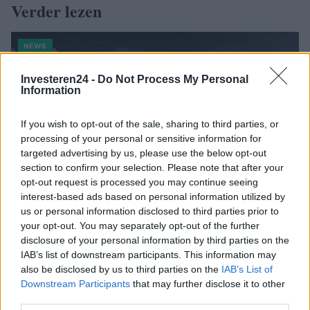
Verder lezen
NEWS
Investeren24 -
Do Not Process My Personal
Information
If you wish to opt-out of the sale, sharing to third parties, or
processing of your personal or sensitive information for
targeted advertising by us, please use the below opt-out
section to confirm your selection. Please note that after your
opt-out request is processed you may continue seeing
interest-based ads based on personal information utilized by
us or personal information disclosed to third parties prior to
your opt-out. You may separately opt-out of the further
Brent olieprijs daalt naar 88.9 dollar: een week van teruggang
disclosure of your personal information by third parties on the
IAB’s list of downstream participants. This information may
Sanne De Vries · 10 aug 2026
also be disclosed by us to third parties on the
IAB’s List of
Downstream Participants
that may further disclose it to other
NEWS
third parties.