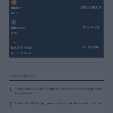
$63,868.00
Bitcoin
(BTC)
$1,874.24
Ethereum
(ETH)
$2,031.88
kpk ETH Yield
(KPK ETH YIELD)
MEEST GELEZEN
1
Cryptomarkt 2026: Wat zijn de verwachtingen en trends voor
de toekomst?
2
Avalanche (AVAX) prijsvoorspelling: wat staat ons te wachten?