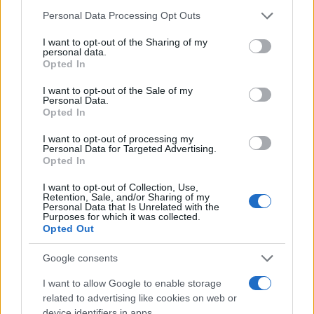
Please note that this website/app uses one or more Google
Personal Data Processing Opt Outs
services and may gather and store information including but
not limited to your visit or usage behaviour. You may click to
I want to opt-out of the Sharing of my
personal data.
grant or deny consent to Google and its third-party tags to
Opted In
use your data for below specified purposes in below Google
consent section.
I want to opt-out of the Sale of my
Personal Data.
Opted In
I want to opt-out of processing my
Personal Data for Targeted Advertising.
Opted In
EUR/USD daalt, crypto’s stabiliseren na rustige week
I want to opt-out of Collection, Use,
Sanne De Vries · 10 aug 2026
Retention, Sale, and/or Sharing of my
Personal Data that Is Unrelated with the
Purposes for which it was collected.
NEWS
Opted Out
Google consents
I want to allow Google to enable storage
related to advertising like cookies on web or
device identifiers in apps.