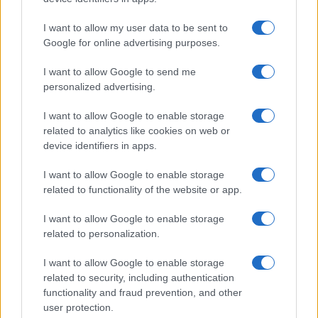
I want to allow my user data to be sent to
Google for online advertising purposes.
I want to allow Google to send me
personalized advertising.
Brentolie daalt naar 88.9 dollar: een week van dalende
grondstoffenprijzen
I want to allow Google to enable storage
related to analytics like cookies on web or
Sanne De Vries · 7 aug 2026
device identifiers in apps.
I want to allow Google to enable storage
CRYPTOKOERSEN
related to functionality of the website or app.
I want to allow Google to enable storage
Naam
Prijs
related to personalization.
I want to allow Google to enable storage
$4,205.78
Eureka Bridged PAX Gold (Terra
related to security, including authentication
(PAXG)
functionality and fraud prevention, and other
user protection.