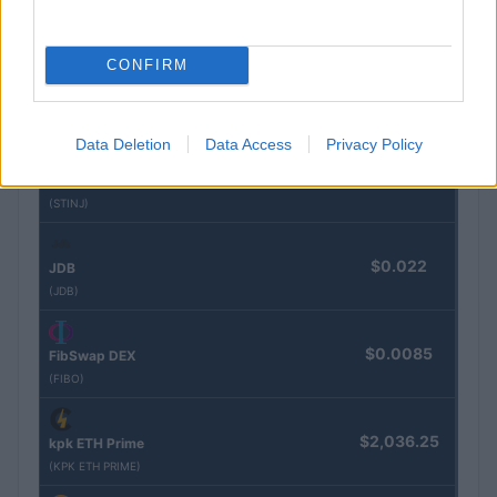
$83,270.00
Kinza Babylon Staked BTC
(KBTC)
CONFIRM
$0.032
Epoch Island
(EPOCH)
Data Deletion
Data Access
Privacy Policy
$16.46
Stride Staked Injective
(STINJ)
$0.022
JDB
(JDB)
$0.0085
FibSwap DEX
(FIBO)
$2,036.25
kpk ETH Prime
(KPK ETH PRIME)