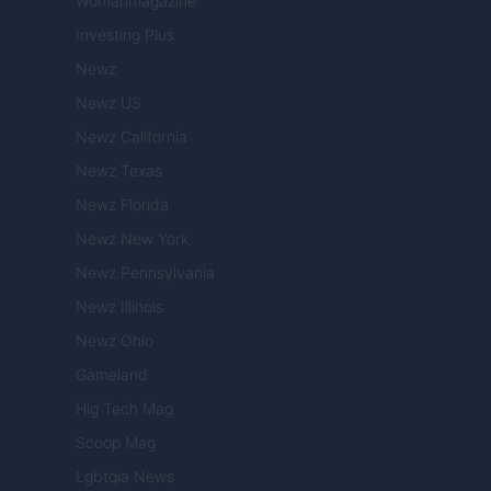
Womanmagazine
Investing Plus
Newz
Newz US
Newz California
Newz Texas
Newz Florida
Newz New York
Newz Pennsylvania
Newz Illinois
Newz Ohio
Gameland
Hig Tech Mag
Scoop Mag
Lgbtqia News