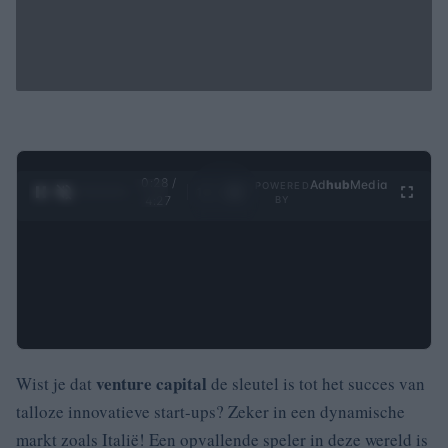
0:29 /
Ad
hub
Media
POWERED
1
/
4
4:27
BY
venture capital
Wist je dat
de sleutel is tot het succes van
talloze innovatieve start-ups? Zeker in een dynamische
markt zoals Italië! Een opvallende speler in deze wereld is