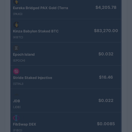
$4,205.78
Eureka Bridged PAX Gold (Terra
(PAXG)
$83,270.00
Kinza Babylon Staked BTC
(KBTC)
$0.032
Epoch Island
(EPOCH)
$16.46
Stride Staked Injective
(STINJ)
$0.022
JDB
(JDB)
$0.0085
FibSwap DEX
(FIBO)