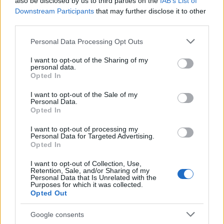
also be disclosed by us to third parties on the
IAB’s List of
Downstream Participants
that may further disclose it to other
third parties.
Verder lezen
Please note that this website/app uses one or more Google
Personal Data Processing Opt Outs
services and may gather and store information including but
not limited to your visit or usage behaviour. You may click to
I want to opt-out of the Sharing of my
NEWS
personal data.
grant or deny consent to Google and its third-party tags to
Opted In
use your data for below specified purposes in below Google
consent section.
I want to opt-out of the Sale of my
Personal Data.
Opted In
I want to opt-out of processing my
Personal Data for Targeted Advertising.
Opted In
I want to opt-out of Collection, Use,
Retention, Sale, and/or Sharing of my
Personal Data that Is Unrelated with the
Purposes for which it was collected.
Opted Out
Brentolie daalt naar 91,82 dollar: een week van teruggang in
grondstoffen
Google consents