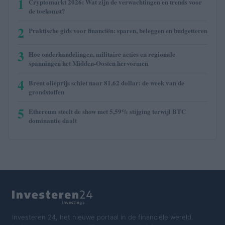
1
Cryptomarkt 2026: Wat zijn de verwachtingen en trends voor
de toekomst?
2
Praktische gids voor financiën: sparen, beleggen en budgetteren
3
Hoe onderhandelingen, militaire acties en regionale
spanningen het Midden-Oosten hervormen
4
Brent olieprijs schiet naar 81,62 dollar: de week van de
grondstoffen
5
Ethereum steelt de show met 5,59% stijging terwijl BTC
dominantie daalt
Investeren 24, het nieuwe portaal in de financiële wereld.