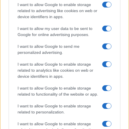
Sanne De Vries · 5 aug 2026
I want to allow Google to enable storage
related to advertising like cookies on web or
NEWS
device identifiers in apps.
I want to allow my user data to be sent to
Google for online advertising purposes.
I want to allow Google to send me
personalized advertising.
I want to allow Google to enable storage
related to analytics like cookies on web or
device identifiers in apps.
I want to allow Google to enable storage
Brentolie daalt naar 91,82 dollar: een week van dalende
related to functionality of the website or app.
grondstoffenprijzen
I want to allow Google to enable storage
Sanne De Vries · 4 aug 2026
related to personalization.
NEWS
I want to allow Google to enable storage