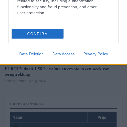
related to security, including authentication
functionality and fraud prevention, and other
user protection.
CONFIRM
Data Deletion
Data Access
Privacy Policy
EUR/JPY daalt 1,58%: valuta en crypto in een week van
terugtrekking
Sanne De Vries · 3 aug 2026
CRYPTOKOERSEN
Naam
Prijs