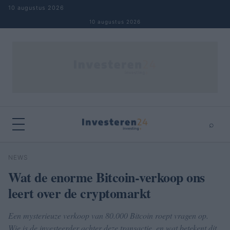
Naar inhoud springen
10 augustus 2026
10 augustus 2026
⌕
×
⌕
NEWS
Zoeken
Wat de enorme Bitcoin-verkoop ons
leert over de cryptomarkt
Een mysterieuze verkoop van 80.000 Bitcoin roept vragen op.
Wie is de investeerder achter deze transactie, en wat betekent dit