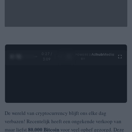
0:28 /
Ad
hub
Media
POWERED
1
/
4
3:09
BY
De wereld van cryptocurrency blijft ons elke dag
verbazen! Recentelijk heeft een ongekende verkoop van
80.000 Bitcoin
maar liefst
voor veel ophef gezorgd. Deze