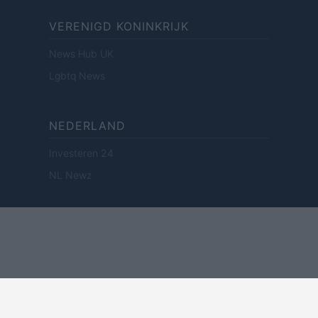
VERENIGD KONINKRIJK
News Hub UK
Lgbtq News
NEDERLAND
Investeren 24
NL Newz