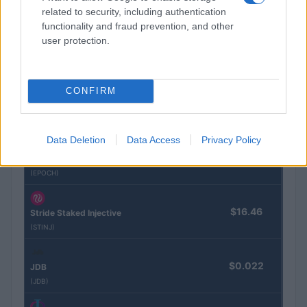
Naam
Prijs
related to security, including authentication
functionality and fraud prevention, and other
user protection.
$4,205.78
Eureka Bridged PAX Gold (Terra
(PAXG)
CONFIRM
$83,270.00
Kinza Babylon Staked BTC
(KBTC)
Data Deletion
Data Access
Privacy Policy
$0.032
Epoch Island
(EPOCH)
$16.46
Stride Staked Injective
(STINJ)
$0.022
JDB
(JDB)