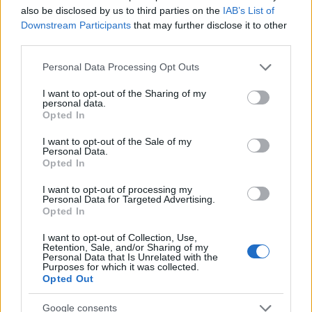
also be disclosed by us to third parties on the
IAB’s List of
Downstream Participants
that may further disclose it to other
EUR/USD daalt, crypto’s stabiliseren na rustige week
third parties.
Sanne De Vries · 10 aug 2026
Please note that this website/app uses one or more Google
Personal Data Processing Opt Outs
services and may gather and store information including but
NEWS
not limited to your visit or usage behaviour. You may click to
I want to opt-out of the Sharing of my
personal data.
grant or deny consent to Google and its third-party tags to
Opted In
use your data for below specified purposes in below Google
consent section.
I want to opt-out of the Sale of my
Personal Data.
Opted In
I want to opt-out of processing my
Personal Data for Targeted Advertising.
Opted In
I want to opt-out of Collection, Use,
Retention, Sale, and/or Sharing of my
Personal Data that Is Unrelated with the
Purposes for which it was collected.
Brentolie daalt naar 88.9 dollar: een week van dalende
Opted Out
grondstoffenprijzen
Sanne De Vries · 7 aug 2026
Google consents