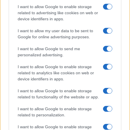
I want to allow Google to enable storage
related to advertising like cookies on web or
device identifiers in apps.
I want to allow my user data to be sent to
Google for online advertising purposes.
I want to allow Google to send me
personalized advertising.
I want to allow Google to enable storage
related to analytics like cookies on web or
device identifiers in apps.
Brentolie daalt naar 91,82 dollar: een week van teruggang in
grondstoffen
I want to allow Google to enable storage
Sanne De Vries · 5 aug 2026
related to functionality of the website or app.
I want to allow Google to enable storage
related to personalization.
CRYPTOKOERSEN
I want to allow Google to enable storage
Naam
Prijs