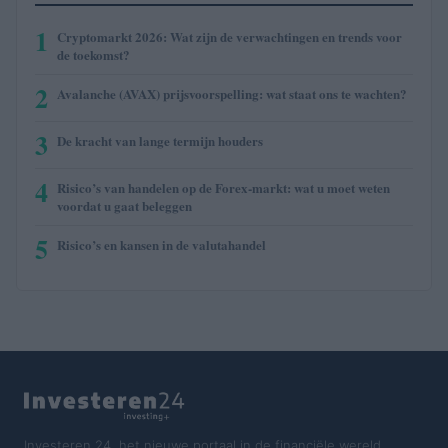
1
Cryptomarkt 2026: Wat zijn de verwachtingen en trends voor
de toekomst?
2
Avalanche (AVAX) prijsvoorspelling: wat staat ons te wachten?
3
De kracht van lange termijn houders
4
Risico’s van handelen op de Forex-markt: wat u moet weten
voordat u gaat beleggen
5
Risico’s en kansen in de valutahandel
Investeren 24, het nieuwe portaal in de financiële wereld.