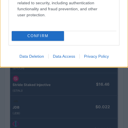
related to security, including authentication
functionality and fraud prevention, and other
user protection.
$4,205.78
Eureka Bridged PAX Gold (Terra
(PAXG)
CONFIRM
$83,270.00
Kinza Babylon Staked BTC
(KBTC)
Data Deletion
Data Access
Privacy Policy
$0.032
Epoch Island
(EPOCH)
$16.46
Stride Staked Injective
(STINJ)
$0.022
JDB
(JDB)