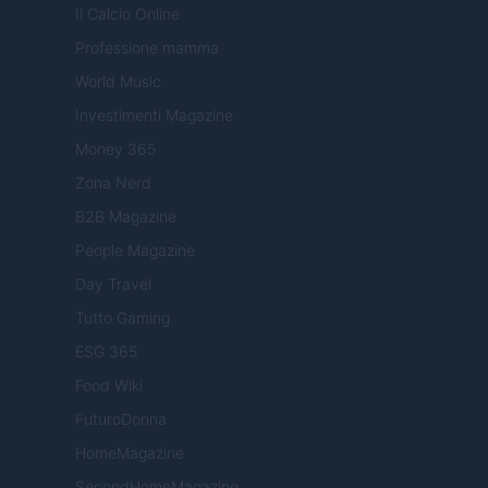
Il Calcio Online
Professione mamma
World Music
Investimenti Magazine
Money 365
Zona Nerd
B2B Magazine
People Magazine
Day Travel
Tutto Gaming
ESG 365
Food Wiki
FuturoDonna
HomeMagazine
SecondHomeMagazine