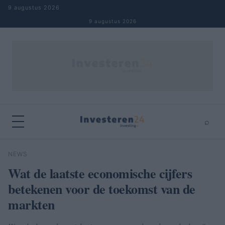
Naar inhoud springen
9 augustus 2026
9 augustus 2026
⌕
×
⌕
NEWS
Zoeken
Wat de laatste economische cijfers
betekenen voor de toekomst van de
markten