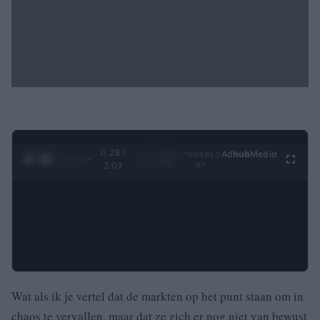
0:29 /
Ad
hub
Media
POWERED
1
/
4
3:09
BY
Wat als ik je vertel dat de markten op het punt staan om in
chaos te vervallen, maar dat ze zich er nog niet van bewust