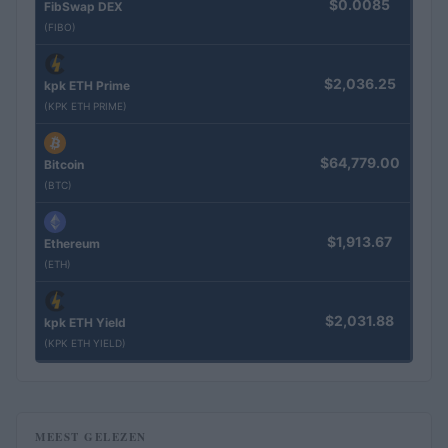
$0.0085
FibSwap DEX
(FIBO)
$2,036.25
kpk ETH Prime
(KPK ETH PRIME)
$64,779.00
Bitcoin
(BTC)
$1,913.67
Ethereum
(ETH)
$2,031.88
kpk ETH Yield
(KPK ETH YIELD)
MEEST GELEZEN