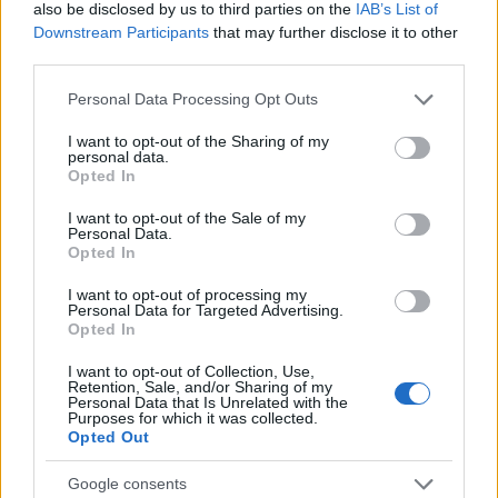
also be disclosed by us to third parties on the
IAB’s List of
Brentolie daalt naar 88.9 dollar: een week van dalende
grondstoffenprijzen
Downstream Participants
that may further disclose it to other
third parties.
Sanne De Vries · 7 aug 2026
Please note that this website/app uses one or more Google
Personal Data Processing Opt Outs
NEWS
services and may gather and store information including but
not limited to your visit or usage behaviour. You may click to
I want to opt-out of the Sharing of my
personal data.
grant or deny consent to Google and its third-party tags to
Opted In
use your data for below specified purposes in below Google
consent section.
I want to opt-out of the Sale of my
Personal Data.
Opted In
I want to opt-out of processing my
Personal Data for Targeted Advertising.
Opted In
I want to opt-out of Collection, Use,
Retention, Sale, and/or Sharing of my
Personal Data that Is Unrelated with the
Brentolie daalt naar 88.9 dollar: grondstoffen onder druk
Purposes for which it was collected.
Opted Out
Sanne De Vries · 6 aug 2026
Google consents
NEWS