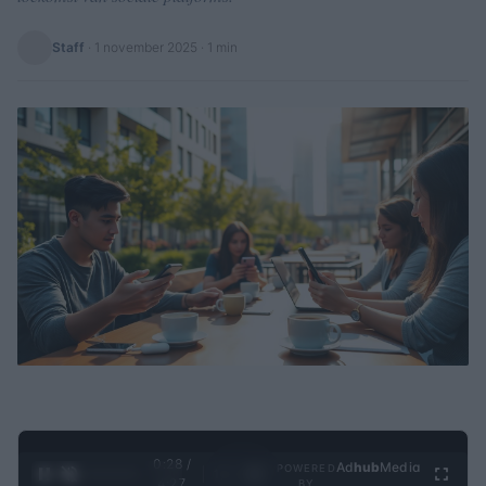
Staff
·
1 november 2025
· 1 min
0:29 /
Ad
hub
Media
POWERED
1
/
4
4:27
BY