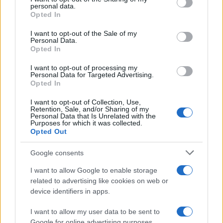
personal data.
grant or deny consent to Google and its third-party tags to
Opted In
$16.46
Stride Staked Injective
use your data for below specified purposes in below Google
consent section.
(STINJ)
I want to opt-out of the Sale of my
Personal Data.
Opted In
$0.022
JDB
I want to opt-out of processing my
(JDB)
Personal Data for Targeted Advertising.
Opted In
$0.0085
FibSwap DEX
I want to opt-out of Collection, Use,
Retention, Sale, and/or Sharing of my
(FIBO)
Personal Data that Is Unrelated with the
Purposes for which it was collected.
Opted Out
$2,036.25
kpk ETH Prime
(KPK ETH PRIME)
Google consents
I want to allow Google to enable storage
$64,893.00
Bitcoin
related to advertising like cookies on web or
(BTC)
device identifiers in apps.
I want to allow my user data to be sent to
$1,914.42
Ethereum
Google for online advertising purposes.