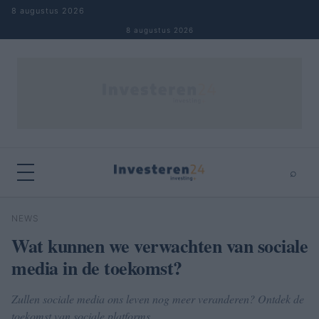
Naar inhoud springen
8 augustus 2026
8 augustus 2026
⌕
×
⌕
NEWS
Zoeken
Wat kunnen we verwachten van sociale
media in de toekomst?
Zullen sociale media ons leven nog meer veranderen? Ontdek de
toekomst van sociale platforms.