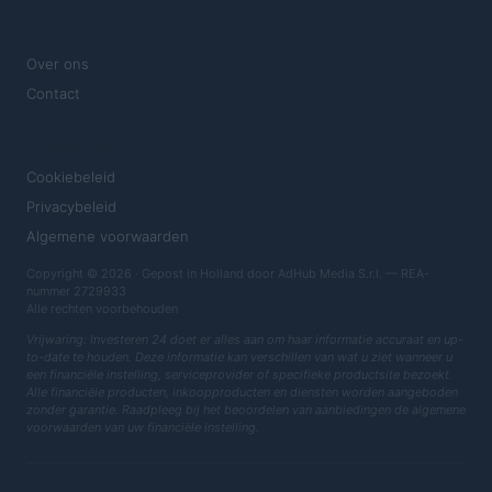
MAGAZINE
Over ons
Contact
JURIDISCH
Cookiebeleid
Privacybeleid
Algemene voorwaarden
Copyright © 2026 · Gepost in Holland door AdHub Media S.r.l. — REA-
nummer 2729933
Alle rechten voorbehouden
Vrijwaring: Investeren 24 doet er alles aan om haar informatie accuraat en up-
to-date te houden. Deze informatie kan verschillen van wat u ziet wanneer u
een financiële instelling, serviceprovider of specifieke productsite bezoekt.
Alle financiële producten, inkoopproducten en diensten worden aangeboden
zonder garantie. Raadpleeg bij het beoordelen van aanbiedingen de algemene
voorwaarden van uw financiële instelling.