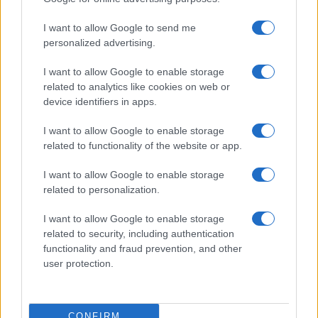
(ETH)
I want to allow Google to send me
personalized advertising.
$2,031.88
kpk ETH Yield
(KPK ETH YIELD)
I want to allow Google to enable storage
related to analytics like cookies on web or
device identifiers in apps.
MEEST GELEZEN
I want to allow Google to enable storage
related to functionality of the website or app.
1
Cryptomarkt 2026: Wat zijn de verwachtingen en trends voor
de toekomst?
I want to allow Google to enable storage
related to personalization.
2
Praktische gids voor financiën: sparen, beleggen en budgetteren
I want to allow Google to enable storage
3
related to security, including authentication
De kracht van lange termijn houders
functionality and fraud prevention, and other
user protection.
4
Brent olieprijs schiet naar 81,62 dollar: de week van de
grondstoffen
5
De diverse hypotheeksoorten en hun voordelen in Nederland
CONFIRM