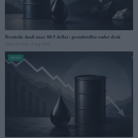
Brentolie daalt naar 88.9 dollar: grondstoffen onder druk
Sanne De Vries · 6 aug 2026
NEWS