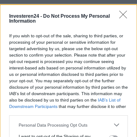
Brentolie daalt naar 91,82 dollar: een week van teruggang in
grondstoffen
Investeren24 -
Do Not Process My Personal
Sanne De Vries · 5 aug 2026
Information
If you wish to opt-out of the sale, sharing to third parties, or
processing of your personal or sensitive information for
CRYPTOKOERSEN
targeted advertising by us, please use the below opt-out
section to confirm your selection. Please note that after your
Naam
Prijs
opt-out request is processed you may continue seeing
interest-based ads based on personal information utilized by
us or personal information disclosed to third parties prior to
$4,205.78
Eureka Bridged PAX Gold (Terra
your opt-out. You may separately opt-out of the further
(PAXG)
disclosure of your personal information by third parties on the
IAB’s list of downstream participants. This information may
$83,270.00
also be disclosed by us to third parties on the
IAB’s List of
Kinza Babylon Staked BTC
Downstream Participants
that may further disclose it to other
(KBTC)
third parties.
Please note that this website/app uses one or more Google
$0.032
Personal Data Processing Opt Outs
Epoch Island
services and may gather and store information including but
(EPOCH)
not limited to your visit or usage behaviour. You may click to
I want to opt-out of the Sharing of my