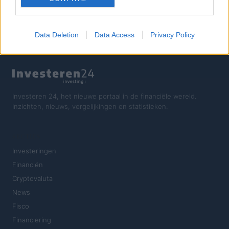
Data Deletion
Data Access
Privacy Policy
Investeren 24, het nieuwe portaal in de financiële wereld.
Inzichten, nieuws, vergelijkingen en statistieken.
SECTIES
Investeringen
Financiën
Cryptovaluta
News
Fisco
Financiering