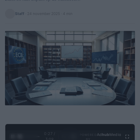
Staff
·
24 november 2025
· 4 min
0:27 /
Ad
hub
Media
POWERED
1
/
4
3:09
BY