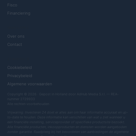
Fisco
Financiering
MAGAZINE
Over ons
Contact
JURIDISCH
Cookiebeleid
Privacybeleid
Algemene voorwaarden
Copyright © 2026 · Gepost in Holland door AdHub Media S.r.l. — REA-
nummer 2729933
Alle rechten voorbehouden
Vrijwaring: Investeren 24 doet er alles aan om haar informatie accuraat en up-
to-date te houden. Deze informatie kan verschillen van wat u ziet wanneer u
een financiële instelling, serviceprovider of specifieke productsite bezoekt.
Alle financiële producten, inkoopproducten en diensten worden aangeboden
zonder garantie. Raadpleeg bij het beoordelen van aanbiedingen de algemene