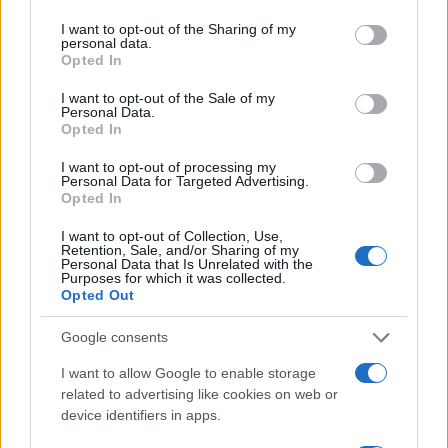
NEWS
services and may gather and store information including but
not limited to your visit or usage behaviour. You may click to
I want to opt-out of the Sharing of my
personal data.
grant or deny consent to Google and its third-party tags to
Opted In
use your data for below specified purposes in below Google
consent section.
I want to opt-out of the Sale of my
Personal Data.
Opted In
I want to opt-out of processing my
Personal Data for Targeted Advertising.
Opted In
I want to opt-out of Collection, Use,
Retention, Sale, and/or Sharing of my
Personal Data that Is Unrelated with the
Purposes for which it was collected.
Brent olieprijs daalt naar 88.9 dollar: een week van teruggang
Opted Out
Sanne De Vries · 10 aug 2026
Google consents
NEWS
I want to allow Google to enable storage
related to advertising like cookies on web or
device identifiers in apps.