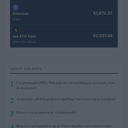
$1,870.37
Ethereum
(ETH)
$2,031.88
kpk ETH Yield
(KPK ETH YIELD)
MEEST GELEZEN
1
Cryptomarkt 2026: Wat zijn de verwachtingen en trends voor
de toekomst?
2
Avalanche (AVAX) prijsvoorspelling: wat staat ons te wachten?
3
Risico’s en kansen in de valutahandel
4
Risico’s van handelen op de Forex-markt: wat u moet weten