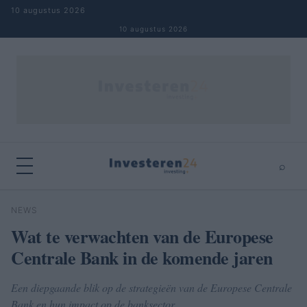
Naar inhoud springen
10 augustus 2026
10 augustus 2026
⌕
×
⌕
NEWS
Zoeken
Wat te verwachten van de Europese
Centrale Bank in de komende jaren
Een diepgaande blik op de strategieën van de Europese Centrale
Bank en hun impact op de banksector.