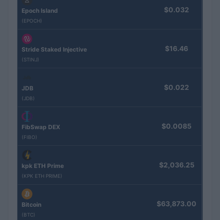
$0.032
Epoch Island
(EPOCH)
$16.46
Stride Staked Injective
(STINJ)
$0.022
JDB
(JDB)
$0.0085
FibSwap DEX
(FIBO)
$2,036.25
kpk ETH Prime
(KPK ETH PRIME)
$63,873.00
Bitcoin
(BTC)