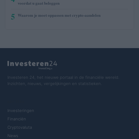
voordat u gaat beleggen
5
Waarom je moet oppassen met crypto-aandelen
Investeren 24, het nieuwe portaal in de financiële wereld.
Inzichten, nieuws, vergelijkingen en statistieken.
SECTIES
Investeringen
Financiën
Cryptovaluta
News