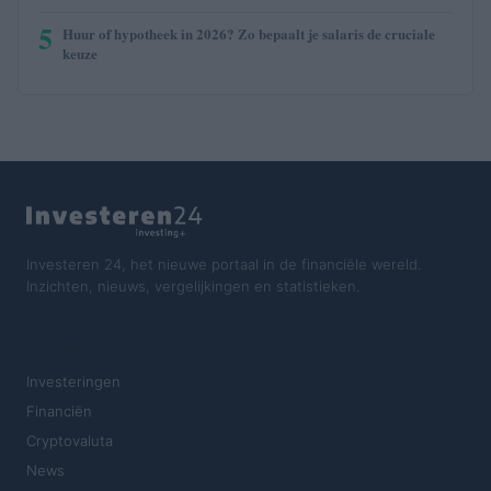
5
Huur of hypotheek in 2026? Zo bepaalt je salaris de cruciale
keuze
Investeren 24, het nieuwe portaal in de financiële wereld.
Inzichten, nieuws, vergelijkingen en statistieken.
SECTIES
Investeringen
Financiën
Cryptovaluta
News