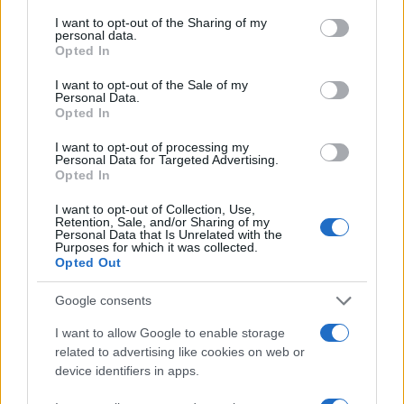
services and may gather and store information including but
not limited to your visit or usage behaviour. You may click to
I want to opt-out of the Sharing of my
personal data.
grant or deny consent to Google and its third-party tags to
Opted In
use your data for below specified purposes in below Google
consent section.
I want to opt-out of the Sale of my
Personal Data.
Opted In
Stap-voor-stap gids voor projectfinanciering met SPV’s en
I want to opt-out of processing my
cashflow waterfalls
Personal Data for Targeted Advertising.
Opted In
Sven Bakker · 7 aug 2026
I want to opt-out of Collection, Use,
FINANCIERING
Retention, Sale, and/or Sharing of my
Personal Data that Is Unrelated with the
Purposes for which it was collected.
Opted Out
Google consents
I want to allow Google to enable storage
related to advertising like cookies on web or
device identifiers in apps.