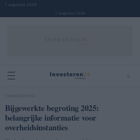
Naar inhoud springen
7 augustus 2026
7 augustus 2026
⌕
×
⌕
FINANCIERING
Zoeken
Bijgewerkte begroting 2025:
belangrijke informatie voor
overheidsinstanties