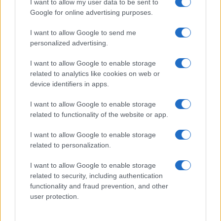
I want to allow my user data to be sent to
Google for online advertising purposes.
I want to allow Google to send me
Financieringsopties vergelijken: kosten, flexibiliteit en risico
personalized advertising.
Lotte de Vries · 6 aug 2026
I want to allow Google to enable storage
related to analytics like cookies on web or
device identifiers in apps.
CRYPTOKOERSEN
I want to allow Google to enable storage
Naam
Prijs
related to functionality of the website or app.
I want to allow Google to enable storage
$4,205.78
Eureka Bridged PAX Gold (Terra
related to personalization.
(PAXG)
I want to allow Google to enable storage
related to security, including authentication
$83,270.00
Kinza Babylon Staked BTC
functionality and fraud prevention, and other
(KBTC)
user protection.
$0.032
Epoch Island