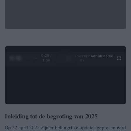
0:28 /
Ad
hub
Media
POWERED
1
/
4
3:09
BY
Inleiding tot de begroting van 2025
Op 22 april 2025 zijn er belangrijke updates gepresenteerd