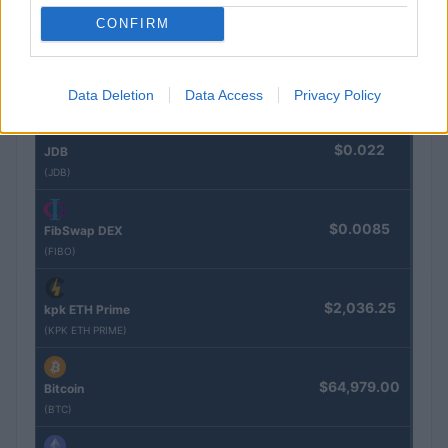
(EPOCH)
CONFIRM
$16.46
Stride Staked Injective
Data Deletion
Data Access
Privacy Policy
(STINJ)
$0.022
JDB
(JDB)
$0.0085
FibSwap DEX
(FIBO)
$2,036.25
kpk ETH Prime
(KPK ETH PRIME)
$64,979.00
Bitcoin
(BTC)