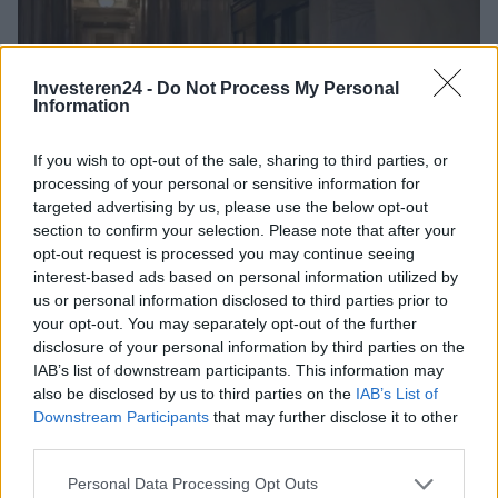
Investeren24 -
Do Not Process My Personal
Information
If you wish to opt-out of the sale, sharing to third parties, or
processing of your personal or sensitive information for
targeted advertising by us, please use the below opt-out
section to confirm your selection. Please note that after your
opt-out request is processed you may continue seeing
Amerikaanse werkloosheidscijfers dalen: wat houdt dit in voor
interest-based ads based on personal information utilized by
de economie?
us or personal information disclosed to third parties prior to
Lotte de Vries · 7 aug 2026
your opt-out. You may separately opt-out of the further
disclosure of your personal information by third parties on the
FINANCIERING
IAB’s list of downstream participants. This information may
also be disclosed by us to third parties on the
IAB’s List of
Downstream Participants
that may further disclose it to other
third parties.
Please note that this website/app uses one or more Google
Personal Data Processing Opt Outs