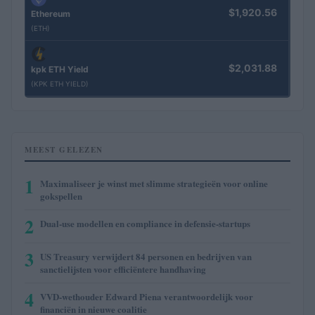
$1,920.56
Ethereum
(ETH)
$2,031.88
kpk ETH Yield
(KPK ETH YIELD)
MEEST GELEZEN
1
Maximaliseer je winst met slimme strategieën voor online
gokspellen
2
Dual-use modellen en compliance in defensie-startups
3
US Treasury verwijdert 84 personen en bedrijven van
sanctielijsten voor efficiëntere handhaving
4
VVD-wethouder Edward Piena verantwoordelijk voor
financiën in nieuwe coalitie