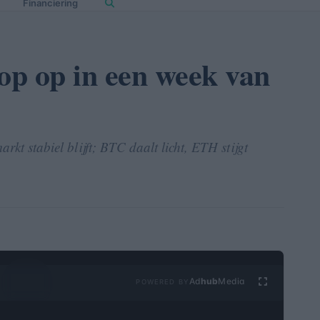
Financiering
p op in een week van
kt stabiel blijft; BTC daalt licht, ETH stijgt
Ad
hub
Media
POWERED BY