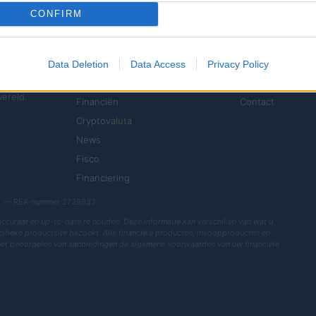
CONFIRM
SECTIES
MAGAZINE
Data Deletion
Data Access
Privacy Policy
Investeringen
Over ons
wereld.
Financiën
Contact
Cryptovaluta
News
Fisco
Financiering
r.l. — REA-nummer 2729933
 accuraat en up-to-date te houden. Deze informatie kan verschillen van wat u
ecifieke productsite bezoekt. Alle financiële producten, inkoopproducten en
het beoordelen van aanbiedingen de algemene voorwaarden van uw financiële