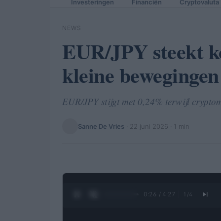
Investeringen
Financiën
Cryptovaluta
NEWS
EUR/JPY steekt ko
kleine bewegingen
EUR/JPY stijgt met 0,24% terwijl cryptomar
Sanne De Vries
·
22 juni 2026
· 1 min
0:27 / 4:27
1
/
4