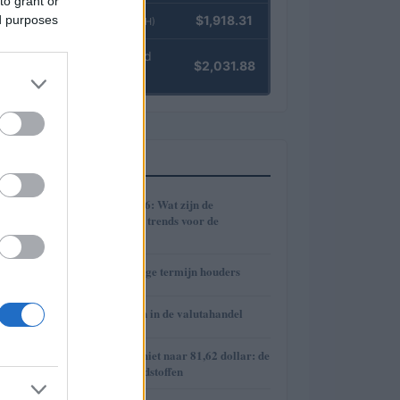
to grant or
ed purposes
Ethereum
$1,918.31
(ETH)
kpk ETH Yield
$2,031.88
(KPK ETH YIELD)
MEEST GELEZEN
1
Cryptomarkt 2026: Wat zijn de
verwachtingen en trends voor de
toekomst?
2
De kracht van lange termijn houders
3
Risico’s en kansen in de valutahandel
4
Brent olieprijs schiet naar 81,62 dollar: de
week van de grondstoffen