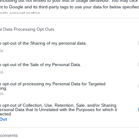
including but not limited to your visit or usage behaviour. You may click 
 to Google and its third-party tags to use your data for below specifi
ogle consent section.
ancieel advies.
l Data Processing Opt Outs
o opt-out of the Sharing of my personal data.
In
o opt-out of the Sale of my Personal Data.
In
to opt-out of processing my Personal Data for Targeted
ing.
In
o opt-out of Collection, Use, Retention, Sale, and/or Sharing
ersonal Data that Is Unrelated with the Purposes for which it
lected.
Out
consents