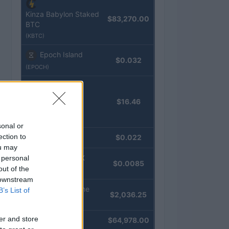
Kinza Babylon Staked
$83,270.00
BTC
(KBTC)
Epoch Island
$0.032
(EPOCH)
Stride Staked
$16.46
Injective
(STINJ)
sonal or
ection to
JDB
$0.022
(JDB)
ou may
FibSwap DEX
 personal
$0.0085
out of the
(FIBO)
 downstream
kpk ETH Prime
B’s List of
$2,036.25
(KPK ETH PRIME)
er and store
Bitcoin
$64,978.00
(BTC)