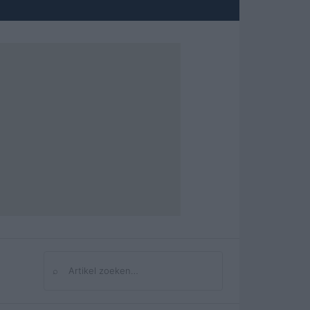
⌕
Zoeken