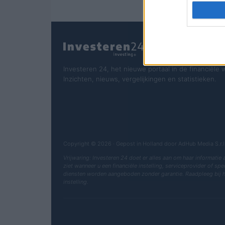
Investeren 24, het nieuwe portaal in de financiële 
Inzichten, nieuws, vergelijkingen en statistieken.
Copyright © 2026 · Gepost in Holland door AdHub Media S.
Vrijwaring: Investeren 24 doet er alles aan om haar informatie
ziet wanneer u een financiële instelling, serviceprovider of sp
diensten worden aangeboden zonder garantie. Raadpleeg bij 
instelling.