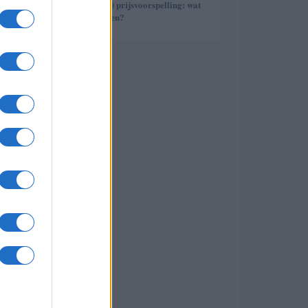
5
Avalanche (AVAX) prijsvoorspelling: wat
staat ons te wachten?