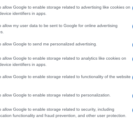
o allow Google to enable storage related to advertising like cookies on
evice identifiers in apps.
o allow my user data to be sent to Google for online advertising
s.
to allow Google to send me personalized advertising.
o allow Google to enable storage related to analytics like cookies on
NEWS
evice identifiers in apps.
o allow Google to enable storage related to functionality of the website
o allow Google to enable storage related to personalization.
aalt naar 88.9 dollar:
Brentolie daalt naar 91,82 dollar:
en onder druk
een week van teruggang in
o allow Google to enable storage related to security, including
grondstoffen
cation functionality and fraud prevention, and other user protection.
 · 6 aug 2026
Sanne De Vries · 5 aug 2026