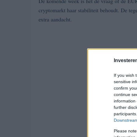
De komende week is het de vraag of de EUR/J
cryptomarkt haar stabiliteit behoudt. De t
extra aandacht.
Investere
If you wish 
sensitive in
confirm you
continue se
information 
further disc
participants
Downstream 
Please note