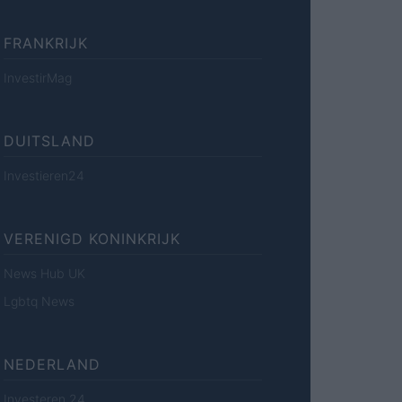
FRANKRIJK
InvestirMag
DUITSLAND
Investieren24
VERENIGD KONINKRIJK
News Hub UK
Lgbtq News
NEDERLAND
Investeren 24