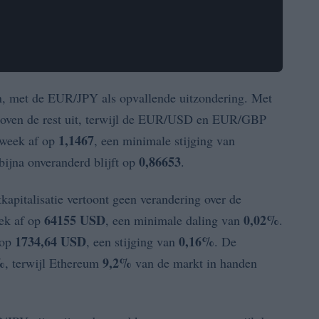
n, met de EUR/JPY als opvallende uitzondering. Met
 boven de rest uit, terwijl de EUR/USD en EUR/GBP
1,1467
 week af op
, een minimale stijging van
0,86653
bijna onveranderd blijft op
.
tkapitalisatie vertoont geen verandering over de
64155 USD
0,02%
eek af op
, een minimale daling van
.
1734,64 USD
0,16%
 op
, een stijging van
. De
%
9,2%
, terwijl Ethereum
van de markt in handen