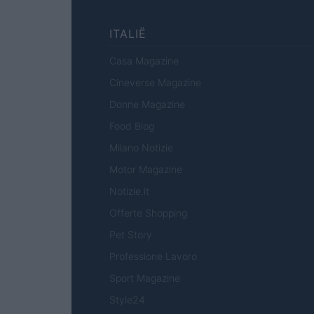
ITALIË
Casa Magazine
Cineverse Magazine
Donne Magazine
Food Blog
Milano Notizie
Motor Magazine
Notizie.it
Offerte Shopping
Pet Story
Professione Lavoro
Sport Magazine
Style24