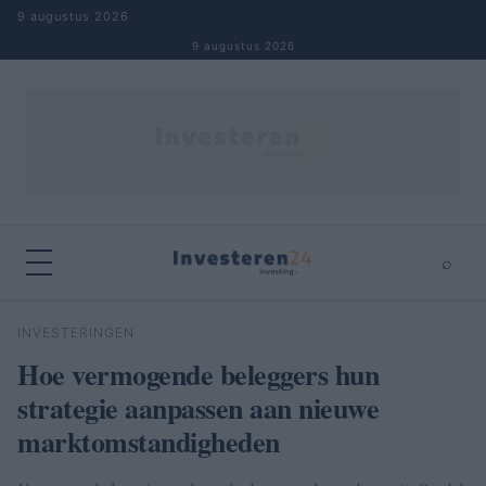
Naar inhoud springen
9 augustus 2026
9 augustus 2026
⌕
×
⌕
INVESTERINGEN
Zoeken
Hoe vermogende beleggers hun
strategie aanpassen aan nieuwe
marktomstandigheden