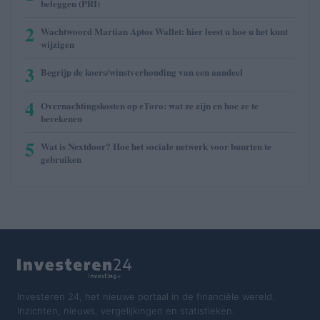
beleggen (PRI)
2
Wachtwoord Martian Aptos Wallet: hier leest u hoe u het kunt
wijzigen
3
Begrijp de koers/winstverhouding van een aandeel
4
Overnachtingskosten op eToro: wat ze zijn en hoe ze te
berekenen
5
Wat is Nextdoor? Hoe het sociale netwerk voor buurten te
gebruiken
Investeren 24, het nieuwe portaal in de financiële wereld.
Inzichten, nieuws, vergelijkingen en statistieken.