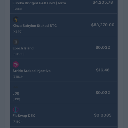
$4,205.78
Eureka Bridged PAX Gold (Terra
(PAXG)
$83,270.00
Kinza Babylon Staked BTC
(KBTC)
$0.032
Epoch Island
(EPOCH)
$16.46
Stride Staked Injective
(STINJ)
$0.022
JDB
(JDB)
$0.0085
FibSwap DEX
(FIBO)