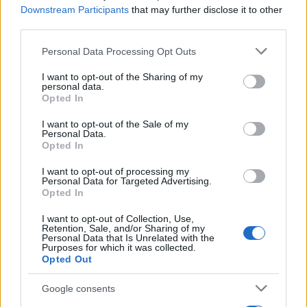
Downstream Participants
that may further disclose it to other
third parties.
Verder lezen
Please note that this website/app uses one or more Google
Personal Data Processing Opt Outs
services and may gather and store information including but
not limited to your visit or usage behaviour. You may click to
I want to opt-out of the Sharing of my
INVESTERINGEN
personal data.
grant or deny consent to Google and its third-party tags to
Opted In
use your data for below specified purposes in below Google
consent section.
I want to opt-out of the Sale of my
Personal Data.
Opted In
I want to opt-out of processing my
Personal Data for Targeted Advertising.
Opted In
I want to opt-out of Collection, Use,
Retention, Sale, and/or Sharing of my
Personal Data that Is Unrelated with the
Purposes for which it was collected.
Opted Out
Hoe PMT investeert in toekomstige technologieën voor een
sterke economie
Google consents
Sanne De Vries · 8 aug 2026