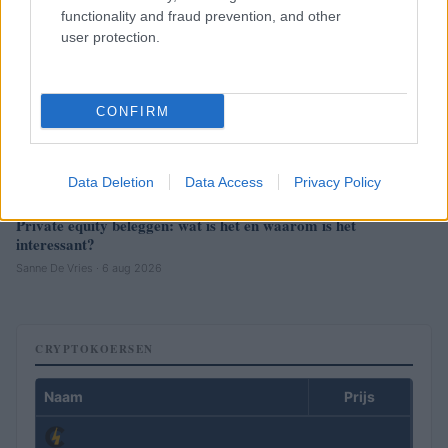
functionality and fraud prevention, and other
user protection.
CONFIRM
Data Deletion
Data Access
Privacy Policy
Private equity beleggen: wat is het en waarom is het
interessant?
Sanne De Vries · 6 aug 2026
CRYPTOKOERSEN
Naam
Prijs