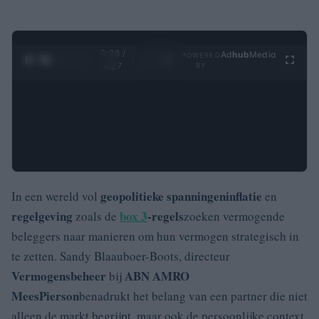
0:29 /
Ad
hub
Media
POWERED
1
/
4
4:27
BY
geopolitieke spanningen
inflatie
In een wereld vol
en
regelgeving
box 3
-regels
zoals de
zoeken vermogende
beleggers naar manieren om hun vermogen strategisch in
te zetten. Sandy Blaauboer-Boots, directeur
Vermogensbeheer
ABN AMRO
bij
MeesPierson
benadrukt het belang van een partner die niet
alleen de markt begrijpt, maar ook de persoonlijke context