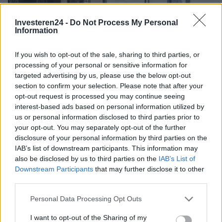
Investeren24 -
Do Not Process My Personal
Information
If you wish to opt-out of the sale, sharing to third parties, or
processing of your personal or sensitive information for
targeted advertising by us, please use the below opt-out
section to confirm your selection. Please note that after your
Financieringsopties vergelijken: kosten, flexibiliteit en risico
opt-out request is processed you may continue seeing
Lotte de Vries · 6 aug 2026
interest-based ads based on personal information utilized by
us or personal information disclosed to third parties prior to
FINANCIERING
your opt-out. You may separately opt-out of the further
disclosure of your personal information by third parties on the
IAB’s list of downstream participants. This information may
also be disclosed by us to third parties on the
IAB’s List of
Downstream Participants
that may further disclose it to other
third parties.
Please note that this website/app uses one or more Google
Personal Data Processing Opt Outs
services and may gather and store information including but
not limited to your visit or usage behaviour. You may click to
I want to opt-out of the Sharing of my