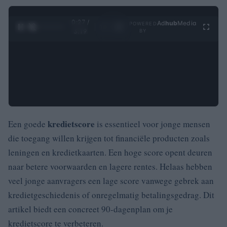
0:28 /
Ad
hub
Media
POWERED
1
/
4
3:19
BY
kredietscore
Een goede
is essentieel voor jonge mensen
die toegang willen krijgen tot financiële producten zoals
leningen en kredietkaarten. Een hoge score opent deuren
naar betere voorwaarden en lagere rentes. Helaas hebben
veel jonge aanvragers een lage score vanwege gebrek aan
kredietgeschiedenis of onregelmatig betalingsgedrag. Dit
artikel biedt een concreet 90-dagenplan om je
kredietscore te verbeteren.