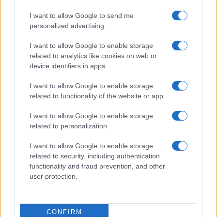
Stap-voor-stap gids voor een eenvoudige dcf-berekening
Lotte de Vries · 5 aug 2026
I want to allow Google to send me
personalized advertising.
I want to allow Google to enable storage
CRYPTOKOERSEN
related to analytics like cookies on web or
device identifiers in apps.
Naam
Prijs
I want to allow Google to enable storage
related to functionality of the website or app.
$4,205.78
Eureka Bridged PAX Gold (Terra
(PAXG)
I want to allow Google to enable storage
related to personalization.
$83,270.00
Kinza Babylon Staked BTC
I want to allow Google to enable storage
(KBTC)
related to security, including authentication
functionality and fraud prevention, and other
user protection.
$0.032
Epoch Island
(EPOCH)
CONFIRM