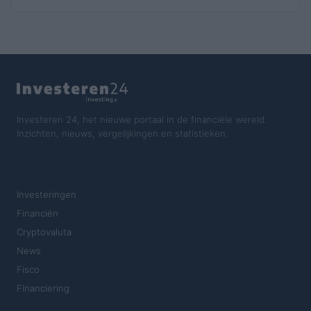
Investeren 24, het nieuwe portaal in de financiële wereld.
Inzichten, nieuws, vergelijkingen en statistieken.
SECTIES
Investeringen
Financiën
Cryptovaluta
News
Fisco
Financiering