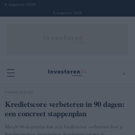
Naar inhoud springen
6 augustus 2026
6 augustus 2026
⌕
×
⌕
FINANCIERING
Zoeken
Kredietscore verbeteren in 90 dagen:
een concreet stappenplan
Met dit 90-dagenplan kun je je kredietscore verbeteren door je
betalingsgedrag, limietbeheer, foutdisputes en mix te