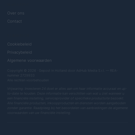
MAGAZINE
Over ons
Contact
JURIDISCH
Cookiebeleid
Privacybeleid
Algemene voorwaarden
Copyright © 2026 · Gepost in Holland door AdHub Media S.r.l. — REA-
nummer 2729933
Alle rechten voorbehouden
Vrijwaring: Investeren 24 doet er alles aan om haar informatie accuraat en up-
to-date te houden. Deze informatie kan verschillen van wat u ziet wanneer u
een financiële instelling, serviceprovider of specifieke productsite bezoekt.
Alle financiële producten, inkoopproducten en diensten worden aangeboden
zonder garantie. Raadpleeg bij het beoordelen van aanbiedingen de algemene
voorwaarden van uw financiële instelling.