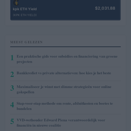
$2,031.88
kpk ETH Yield
(KPK ETH YIELD)
MEEST GELEZEN
1
Een praktische gids voor subsidies en financiering van groene
projecten
2
Bankkrediet vs private alternatieven: hoe kies je het beste
3
Maximaliseer je winst met slimme strategieën voor online
gokspellen
4
Stap-voor-stap methode om rente, afsluitkosten en boetes te
bundelen
5
VVD-wethouder Edward Piena verantwoordelijk voor
financiën in nieuwe coalitie