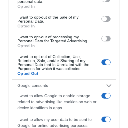
personal data.
grant or deny consent to Google and its third-party tags to
Opted In
use your data for below specified purposes in below Google
consent section.
I want to opt-out of the Sale of my
Personal Data.
Hoe het Verenigd Koninkrijk de fiscale regels gebruikt voor
Opted In
extra leningen
Sanne De Vries · 5 aug 2026
I want to opt-out of processing my
Personal Data for Targeted Advertising.
Opted In
FINANCIERING
I want to opt-out of Collection, Use,
Retention, Sale, and/or Sharing of my
Personal Data that Is Unrelated with the
Purposes for which it was collected.
Opted Out
Google consents
I want to allow Google to enable storage
related to advertising like cookies on web or
device identifiers in apps.
I want to allow my user data to be sent to
Google for online advertising purposes.