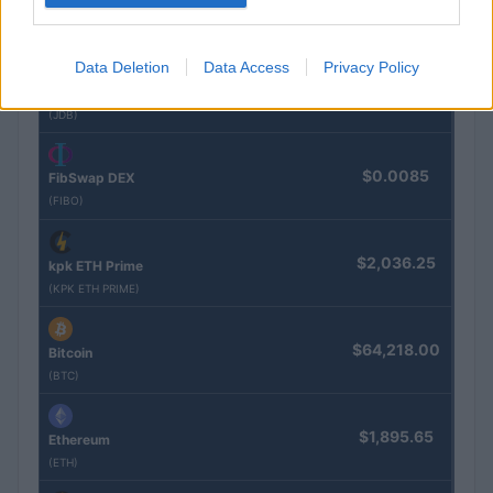
$16.46
Stride Staked Injective
(STINJ)
Data Deletion
Data Access
Privacy Policy
$0.022
JDB
(JDB)
$0.0085
FibSwap DEX
(FIBO)
$2,036.25
kpk ETH Prime
(KPK ETH PRIME)
$64,218.00
Bitcoin
(BTC)
$1,895.65
Ethereum
(ETH)