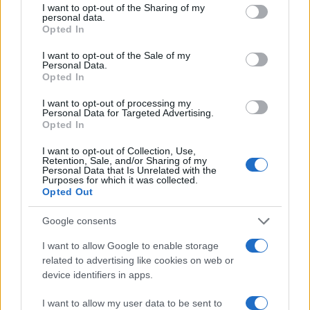
not limited to your visit or usage behaviour. You may click to
I want to opt-out of the Sharing of my
personal data.
grant or deny consent to Google and its third-party tags to
Opted In
use your data for below specified purposes in below Google
consent section.
I want to opt-out of the Sale of my
Personal Data.
Opted In
I want to opt-out of processing my
Personal Data for Targeted Advertising.
Opted In
I want to opt-out of Collection, Use,
Retention, Sale, and/or Sharing of my
Personal Data that Is Unrelated with the
Purposes for which it was collected.
Opted Out
Verder lezen
Google consents
I want to allow Google to enable storage
related to advertising like cookies on web or
FINANCIERING
device identifiers in apps.
I want to allow my user data to be sent to