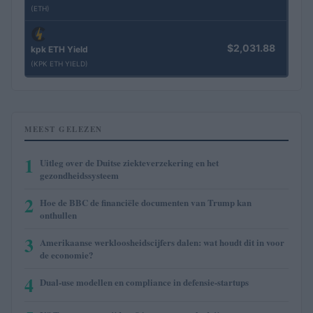
(ETH)
$2,031.88
kpk ETH Yield
(KPK ETH YIELD)
MEEST GELEZEN
1
Uitleg over de Duitse ziekteverzekering en het
gezondheidssysteem
2
Hoe de BBC de financiële documenten van Trump kan
onthullen
3
Amerikaanse werkloosheidscijfers dalen: wat houdt dit in voor
de economie?
4
Dual-use modellen en compliance in defensie-startups