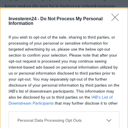
keuze maken die past bij je budget en gebruikspatroon.
Gebruik de beslisboom om te bepalen welke optie het
Investeren24 -
Do Not Process My Personal
Information
beste bij je past. Onthoud dat er geen één-op-één
oplossing is, en dat de beste keuze afhangt van je
If you wish to opt-out of the sale, sharing to third parties, or
persoonlijke omstandigheden en voorkeuren.
processing of your personal or sensitive information for
targeted advertising by us, please use the below opt-out
section to confirm your selection. Please note that after your
opt-out request is processed you may continue seeing
interest-based ads based on personal information utilized by
AUTEUR
Sven Bakker
us or personal information disclosed to third parties prior to
your opt-out. You may separately opt-out of the further
disclosure of your personal information by third parties on the
IAB’s list of downstream participants. This information may
also be disclosed by us to third parties on the
IAB’s List of
Downstream Participants
that may further disclose it to other
third parties.
Please note that this website/app uses one or more Google
Personal Data Processing Opt Outs
services and may gather and store information including but