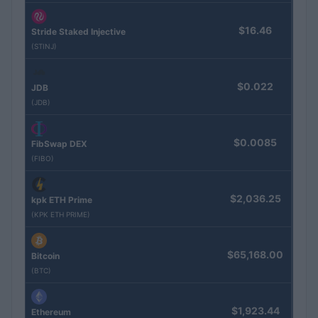
$16.46
Stride Staked Injective
(STINJ)
$0.022
JDB
(JDB)
$0.0085
FibSwap DEX
(FIBO)
$2,036.25
kpk ETH Prime
(KPK ETH PRIME)
$65,168.00
Bitcoin
(BTC)
$1,923.44
Ethereum