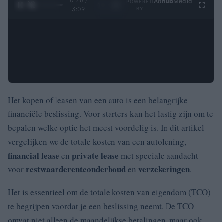
0:29 /
Ad
hub
Media
POWERED
1
/
4
3:09
BY
Het kopen of leasen van een auto is een belangrijke
financiële beslissing. Voor starters kan het lastig zijn om te
bepalen welke optie het meest voordelig is. In dit artikel
vergelijken we de totale kosten van een autolening,
financial lease
private lease
en
met speciale aandacht
restwaarde
rente
onderhoud
verzekeringen
voor
en
.
Het is essentieel om de totale kosten van eigendom (TCO)
te begrijpen voordat je een beslissing neemt. De TCO
omvat niet alleen de maandelijkse betalingen, maar ook