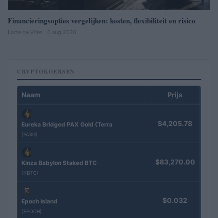
Financieringsopties vergelijken: kosten, flexibiliteit en risico
Lotte de Vries · 6 aug 2026
CRYPTOKOERSEN
Naam
Prijs
$4,205.78
Eureka Bridged PAX Gold (Terra
(PAXG)
$83,270.00
Kinza Babylon Staked BTC
(KBTC)
$0.032
Epoch Island
(EPOCH)