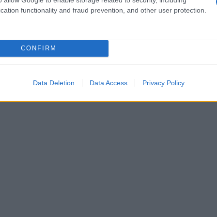
cation functionality and fraud prevention, and other user protection.
uffer te hebben die gelijk is aan minimaal drie tot
gt ervoor dat je organisatie voldoende tijd heeft om te
CONFIRM
en zonder dat je liquiditeit in gevaar komt.
Data Deletion
Data Access
Privacy Policy