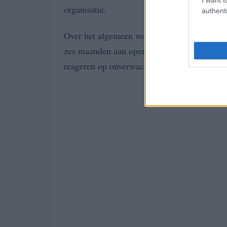
organisatie.
authenti
Over het algemeen wordt aanbevolen om een b
zes maanden aan operationele kosten. Dit zor
reageren op onverwachte financiële uitdaging