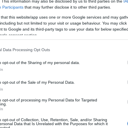
. This information may also be disclosed by us to third parties on the
IA
Participants
that may further disclose it to other third parties.
 that this website/app uses one or more Google services and may gath
t het identificeren van de verschillende fasen van de
including but not limited to your visit or usage behaviour. You may click 
omende en uitgaande cashflows, het bepalen van de
 to Google and its third-party tags to use your data for below specifi
ogle consent section.
n elke fase. Door deze informatie te verzamelen, kun je
nen en buiten je organisatie stroomt.
l Data Processing Opt Outs
o opt-out of the Sharing of my personal data.
In
o opt-out of the Sale of my Personal Data.
In
to opt-out of processing my Personal Data for Targeted
ing.
In
o opt-out of Collection, Use, Retention, Sale, and/or Sharing
ersonal Data that Is Unrelated with the Purposes for which it
lected.