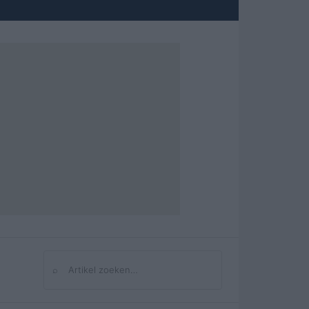
⌕
Zoeken