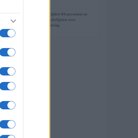
waterfalls
5
US Treasury verwijdert 84 personen en
bedrijven van sanctielijsten voor
efficiëntere handhaving