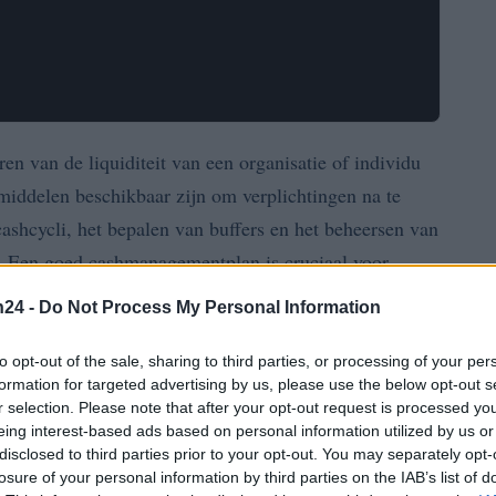
n van de liquiditeit van een organisatie of individu
 middelen beschikbaar zijn om verplichtingen na te
ashcycli, het bepalen van buffers en het beheersen van
en. Een goed cashmanagementplan is cruciaal voor
kere tijden.
n24 -
Do Not Process My Personal Information
 aspecten van cashmanagement, inclusief het in kaart
to opt-out of the sale, sharing to third parties, or processing of your per
s, het beheren van rente- en inflatierisico’s en
formation for targeted advertising by us, please use the below opt-out s
r selection. Please note that after your opt-out request is processed y
arnaast introduceren we een toolset om je burn-rate
eing interest-based ads based on personal information utilized by us or
disclosed to third parties prior to your opt-out. You may separately opt-
losure of your personal information by third parties on the IAB’s list of