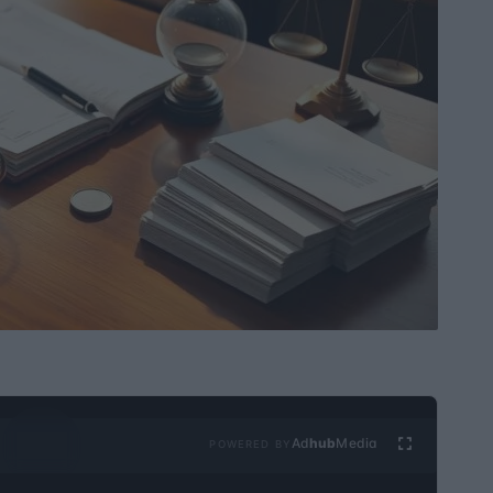
Ad
hub
Media
POWERED BY