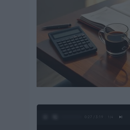
0:28 / 3:19
1
/
4