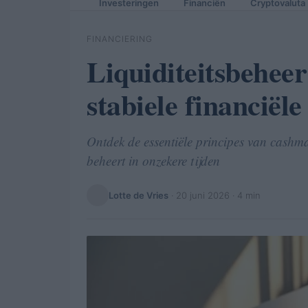
Investeringen
Financiën
Cryptovaluta
FINANCIERING
Liquiditeitsbeheer
stabiele financiël
Ontdek de essentiële principes van cashmana
beheert in onzekere tijden
Lotte de Vries
·
20 juni 2026
· 4 min