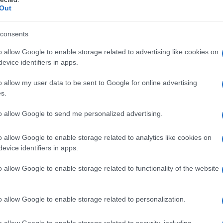
Out
consents
o allow Google to enable storage related to advertising like cookies on
evice identifiers in apps.
seren is door het gebruik van een cashflowprognose.
o allow my user data to be sent to Google for online advertising
het schatten van toekomstige cashflows op basis van
s.
r regelmatig cashflowprognoses bij te werken, kun je
to allow Google to send me personalized advertising.
 cashflow.
o allow Google to enable storage related to analytics like cookies on
evice identifiers in apps.
o allow Google to enable storage related to functionality of the website
n onverwachte veranderingen in de cashflow. Een buffer
m te voorzien in onvoorziene uitgaven of
o allow Google to enable storage related to personalization.
 bufferomvang hangt af van verschillende factoren,
sicotolerantie en de financiële doelen van de
o allow Google to enable storage related to security, including