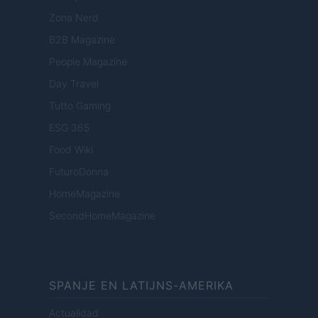
Zona Nerd
B2B Magazine
People Magazine
Day Travel
Tutto Gaming
ESG 365
Food Wiki
FuturoDonna
HomeMagazine
SecondHomeMagazine
SPANJE EN LATIJNS-AMERIKA
Actualidad