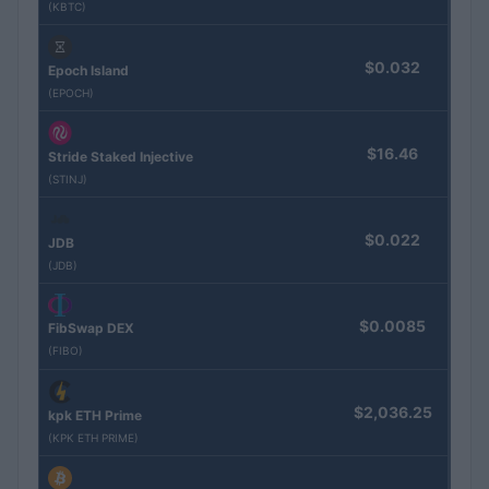
(KBTC)
$0.032
Epoch Island
(EPOCH)
$16.46
Stride Staked Injective
(STINJ)
$0.022
JDB
(JDB)
$0.0085
FibSwap DEX
(FIBO)
$2,036.25
kpk ETH Prime
(KPK ETH PRIME)