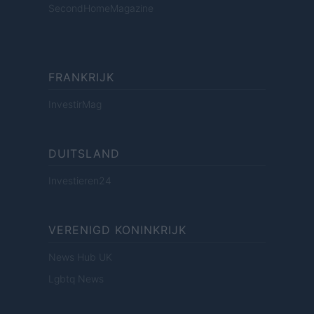
SecondHomeMagazine
FRANKRIJK
InvestirMag
DUITSLAND
Investieren24
VERENIGD KONINKRIJK
News Hub UK
Lgbtq News