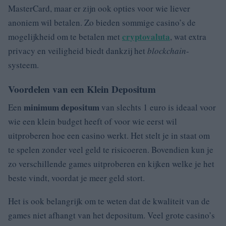
MasterCard, maar er zijn ook opties voor wie liever
anoniem wil betalen. Zo bieden sommige casino’s de
cryptovaluta
mogelijkheid om te betalen met
, wat extra
privacy en veiligheid biedt dankzij het
blockchain
-
systeem.
Voordelen van een Klein Depositum
minimum depositum
Een
van slechts 1 euro is ideaal voor
wie een klein budget heeft of voor wie eerst wil
uitproberen hoe een casino werkt. Het stelt je in staat om
te spelen zonder veel geld te risicoeren. Bovendien kun je
zo verschillende games uitproberen en kijken welke je het
beste vindt, voordat je meer geld stort.
Het is ook belangrijk om te weten dat de kwaliteit van de
games niet afhangt van het depositum. Veel grote casino’s