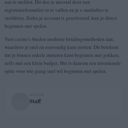
aan te melden. Dit doe je meestal door een
registratieformulier in te vullen en je e-mailadres te
verifiëren. Zodra je account is geactiveerd, kun je direct
beginnen met spelen.
Veel casino’s bieden moderne betalingsmethoden aan,
waardoor je snel en eenvoudig kunt storten. Dit betekent
dat je binnen enkele minuten kunt beginnen met gokken,
zelfs met een klein budget. Het is daarom een uitstekende
optie voor wie graag snel wil beginnen met spelen.
AUTEUR
Staff