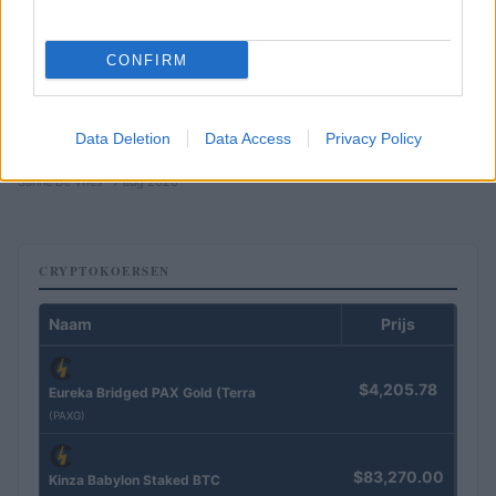
CONFIRM
Voormalig FBI-agent Patrick Steven Yaroch aangeklaagd voor
Data Deletion
Data Access
Privacy Policy
cryptovaluta-diefstal
Sanne De Vries · 7 aug 2026
CRYPTOKOERSEN
Naam
Prijs
$4,205.78
Eureka Bridged PAX Gold (Terra
(PAXG)
$83,270.00
Kinza Babylon Staked BTC