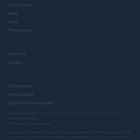
Cryptovaluta
News
Fisco
Financiering
MAGAZINE
Over ons
Contact
JURIDISCH
Cookiebeleid
Privacybeleid
Algemene voorwaarden
Copyright © 2026 · Gepost in Holland door AdHub Media S.r.l. — REA-
nummer 2729933
Alle rechten voorbehouden
Vrijwaring: Investeren 24 doet er alles aan om haar informatie accuraat en up-
to-date te houden. Deze informatie kan verschillen van wat u ziet wanneer u