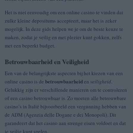
Het is niet eenvoudig om een online casino te vinden dat
zulke kleine depositums accepteert, maar het is zeker
mogelijk. In deze gids helpen we je om de beste keuze te
maken, zodat je veilig en met plezier kunt gokken, zelfs
met een beperkt budget.
Betrouwbaarheid en Veiligheid
Een van de belangrijkste aspecten bij het kiezen van een
betrouwbaarheid
online casino is de
en
veiligheid
.
Gelukkig zijn er verschillende manieren om te controleren
of een casino betrouwbaar is. Zo moeten alle betrouwbare
casino’s in Italië bijvoorbeeld een vergunning hebben van
de ADM (Agenzia delle Dogane e dei Monopoli). Dit
garandeert dat het casino aan strenge eisen voldoet en dat
je veilig kunt spelen.