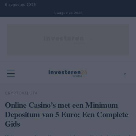
Naar inhoud springen
8 augustus 2026
8 augustus 2026
⌕
×
⌕
CRYPTOVALUTA
Zoeken
Online Casino’s met een Minimum
Depositum van 5 Euro: Een Complete
Gids